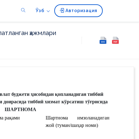
Ўзб
Авторизация
атланган ҳажмлари
лат буджети ҳисобидан қопланадиган тиббий 
 доирасида тиббий хизмат кўрсатиш тўғрисида
ШАРТНОМА
а рақами
Шартнома имзоланадиган 
жой (туман/шаҳар номи)