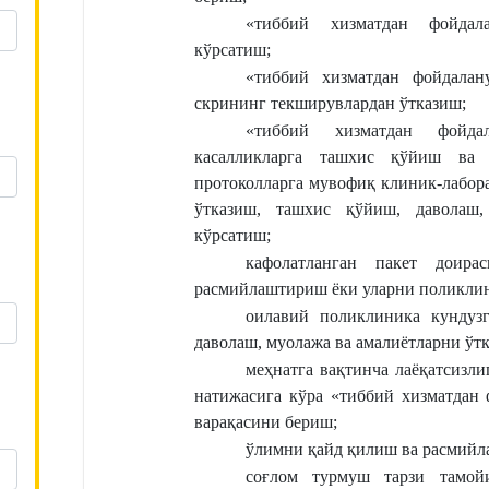
«тиббий хизматдан фойдала
кўрсатиш;
«тиббий хизматдан фойдалану
скрининг текширувлардан ўтказиш;
«тиббий хизматдан фойдал
касалликларга ташхис қўйиш ва 
протоколларга мувофиқ клиник-лабора
ўтказиш, ташхис қўйиш, даволаш, 
кўрсатиш;
кафолатланган пакет доира
расмийлаштириш ёки уларни поликлин
оилавий поликлиника кундузг
даволаш, муолажа ва амалиётларни ўт
меҳнатга вақтинча лаёқатсизл
натижасига кўра «тиббий хизматдан ф
варақасини бериш;
ўлимни қайд қилиш ва расмий
соғлом турмуш тарзи тамойи