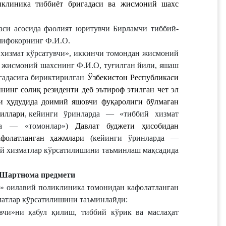
клиника тиббиёт бригадаси ва жисмоний шахс 
аси асосида фаолият юритувчи 
Бирламчи тиббий-
 шифокорнинг Ф.И.О.
хизмат кўрсатувчи», иккинчи томондан жисмоний 
 жисмоний шахснинг Ф.И.О, туғилган йили, яшаш 
гадасига бириктирилган 
Ўзбекистон Республикаси 
нинг солиқ резиденти деб эътироф этилган чет эл 
и ҳудудида доимий яшовчи фуқаролиги бўлмаган 
иллари
,
кейинги ўринларда — «тиббий хизмат 
да — «томонлар») 
Давлат буджети ҳисобидан 
афолатланган ҳажмлари 
(кейинги ўринларда — 
ий хизматлар кўрсатилишини таъминлаш мақсадида 
Шартнома
предмети
и» оилавий поликлиника томонидан кафолатланган 
матлар кўрсатилишини таъминлайди:
вчи»ни қабул қилиш, тиббий кўрик ва маслаҳат 