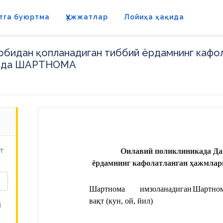
тга буюртма
Ҳужжатлар
Лойиҳа ҳақида
обидан қопланадиган тиббий ёрдамнинг кафол
исида ШАРТНОМА
т
Оилавий поликлиникада Дав
ёрдамнинг кафолатланган ҳажмлари
Шартнома имзоланадиган 
Шартном
вақт (кун, ой, йил)
й