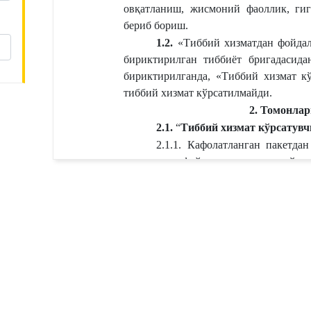
овқатланиш, жисмоний фаоллик, гиг
бериб бориш.
1.2.
 «Тиббий хизматдан фойдал
бириктирилган тиббиёт бригадасида
бириктирилганда, «Тиббий хизмат кў
тиббий хизмат кўрсатилмайди.
2.
Томонлар
2.1. 
“
Тиббий хизмат кўрсатувч
2.1.1. Кафолатланган пакетда
хизматдан фойдаланувчи»нинг ўз 
қонунчилик ҳужжатлари билан тақиқл
2.1.2. Тиббий қарорларни ўз 
жети ҳисобидан қопланадиган тиббий ёрдамнин
қилиш.
ш тўғрисида ШАРТНОМА
2.2.
 “
Тиббий хизмат кўрсатув
2.2.1. «Тиббий хизматдан фо
тиббий хизматларни ўз вақтида, сифат
2.2.2. Белгиланган муддатларда
уни тегишли тиббий кўриклардан