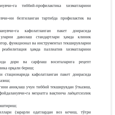
нувчи»га тиббий-профилактика хизматларини 
вчи»ни белгиланган тартибда профилактик ва 
анувчи»га кафолатланган пакет доирасида 
уларни даволаш стандартлари ҳамда клиник 
тор, функционал ва инструментал текширувларни 
реабилитация ҳамда паллиатив хизматларини 
сида дори ва сарфлаш воситаларига рецепт 
ика орқали бериш;
и стационарида кафолатланган пакет доирасида 
казиш;
игини аниқлаш учун тиббий текширувдан ўтказиш, 
ойдаланувчи»га меҳнатга вақтинча лаёқатсизлик 
лаштириш;
ллари (зарарли одатлардан воз кечиш, тўғри 