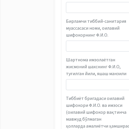
Бирламчи тиббий-санитария
муассасаси номи, оилавий
шифокорнинг Ф.И.О.
Шартнома имзолаётган
жисмоний шахснинг Ф.И.О,
туғилган йили, яшаш манзили
Тиббиёт бригадаси оилавий
шифокори Ф.И.О. ва имзоси
(оилавий шифокор вақтинча
мавжуд бўлмаган
ҳолларда амалиётчи ҳамширас