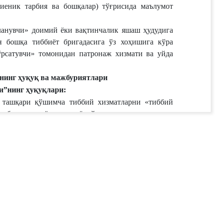
иеник тарбия ва бошқалар) тўғрисида маълумот 
анувчи» доимий ёки вақтинчалик яшаш ҳудудига 
н бошқа тиббиёт бригадасига ўз хоҳишига кўра 
рсатувчи» томонидан патронаж хизмати ва уйда 
нинг ҳуқуқ ва мажбуриятлари
и”нинг ҳуқуқлари:
н ташқари қўшимча тиббий хизматларни «тиббий 
маблағлари ёки ихтиёрий суғурта тизими ва 
анмаган бошқа манбалар ҳисобидан тақдим этиш;
компетенцияси доирасида мустақил равишда қабул 
г кафолатланган ҳажмлари
чи”нинг мажбуриятлари:
йдаланувчи»га кафолатланган пакет доирасида 
ли ва тўлиқ ҳажмда кўрсатиш;
 «тиббий хизматдан фойдаланувчи»ни қабул қилиш, 
 ўтказиш ва маслаҳат бериш, Миллий эмлаш 