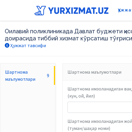
Ҳужжа
Оилавий поликлиникада Давлат буджети ҳис
доирасида тиббий хизмат кўрсатиш тўғр
Ҳужжат тавсифи
Шартнома
Шартнома маълумотлари
9
маълумотлари
Шартнома имзоланадиган вақ
(кун, ой, йил)
Шартнома имзоланадиган жо
(туман/шаҳар номи)