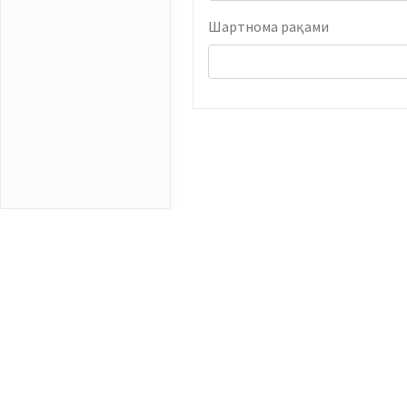
Шартнома рақами
Оилавий поликлиникада Давлат буд
доирасида тиббий хизмат кўрсати