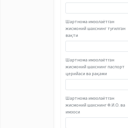
Шартнома имзолаётган
жисмоний шахснинг туғилган
вақти
Шартнома имзолаётган
жисмоний шахснинг паспорт
церийаси ва рақами
Шартнома имзолаётган
жисмоний шахснинг Ф.И.О. ва
имзоси