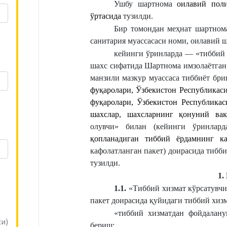
Ушбу шартнома 
оилавий поли
ўртасида 
тузилди.
Бир томондан меҳнат шартном
санитария муассасаси номи, оилавий
кейинги ўринларда — «тиббий 
шахс сифатида 
Шартнома имзолаётган
манзили
 мазкур муассаса тиббиёт бри
фуқаролари, Ўзбекистон Республикаси
фуқаролари, Ўзбекистон Республикас
шахслар, шахсларнинг қонуний вак
олувчи» билан (кейинги ўринлар
қопланадиган тиббий ёрдамнинг к
кафолатланган пакет) доирасида тибб
тузилди.
1.
1.1.
 «Тиббий хизмат кўрсатувч
пакет доирасида қуйидаги тиббий хиз
«тиббий хизматдан фойдалану
и)
бериш;