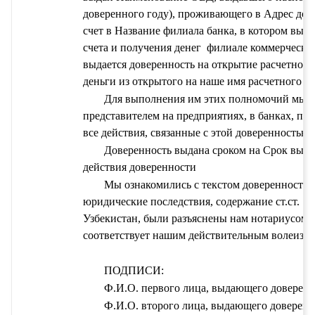
доверенного
 году), проживающего в 
Адрес дов
счет в 
Название филиала банка, в котором выда
счета и получения денег 
филиале коммерческог
выдается доверенность на открытие расчетного 
деньги из открытого на наше имя расчетного сч
Для выполнения им этих полномочий мы д
представителем на предприятиях, в банках, пис
все действия, связанные с этой доверенностью.
Доверенность выдана сроком на 
Срок выда
действия доверенности
Мы ознакомились с текстом доверенности п
юридические последствия, содержание ст.ст. 1
Узбекистан, были разъяснены нам нотариусом, 
соответствует нашим действительным волеизъя
ПОДПИСИ:
Ф.И.О. первого лица, выдающего доверенн
Ф.И.О. второго лица, выдающего доверенн