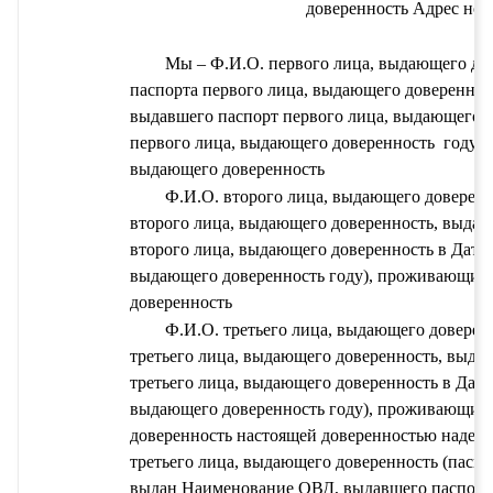
доверенность
Адрес нот
Мы – 
Ф.И.О. первого лица, выдающего до
паспорта первого лица, выдающего довереннос
выдавшего паспорт первого лица, выдающего 
первого лица, выдающего доверенность 
 году)
выдающего доверенность 
Ф.И.О. второго лица, выдающего доверен
второго лица, выдающего доверенность
,
выдан
второго лица, выдающего доверенность
 в 
Дата 
выдающего доверенность
 году), проживающий 
доверенность 
Ф.И.О. третьего лица, выдающего доверен
третьего лица, выдающего доверенность
,
выдан
третьего лица, выдающего доверенность
 в 
Дата
выдающего доверенность
 году), проживающий 
доверенность
 настоящей доверенностью надел
третьего лица, выдающего доверенность
 (паспо
выдан 
Наименование ОВД, выдавшего паспорт