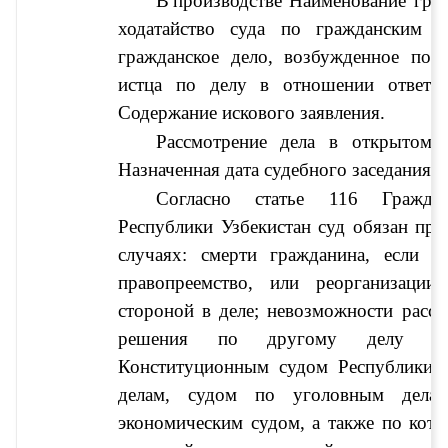
В
производстве 
Наименование граж
ходатайство
 суда по гражданским де
гражданское дело, возбужденное по 
истца по делу
 в отношении ответч
Содержание искового заявления
.
Назначенная дата судебного заседания
.
Согласно статье 116 Гражда
Республики Узбекистан 
суд обязан при
случаях:
смерти гражданина, если сп
правопреемство, или реорганизации
стороной в деле; невозможности рассм
решения по другому делу или 
Конституционным судом Республики У
делам, судом по уголовным делам
экономическим судом, а также по котор