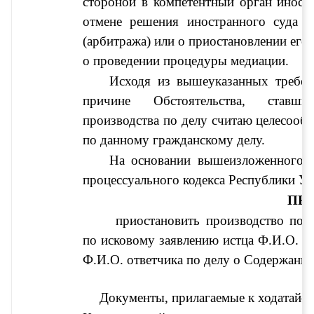
стороной в компетентный орган иностра
отмене решения иностранного суда ил
(арбитража) или о приостановлении его 
о проведении процедуры медиации.
Исходя из вышеуказанных требова
причине 
Обстоятельства, ставш
производства по делу
 считаю целесообр
по данному гражданскому делу.
процессуального кодекса Республики Уз
ПР
приостановить производство по 
по исковому заявлению истца 
Ф.И.О. ис
Ф.И.О. ответчика по делу
 о 
Содержание 
Документы, прилагаемые к ходатайст