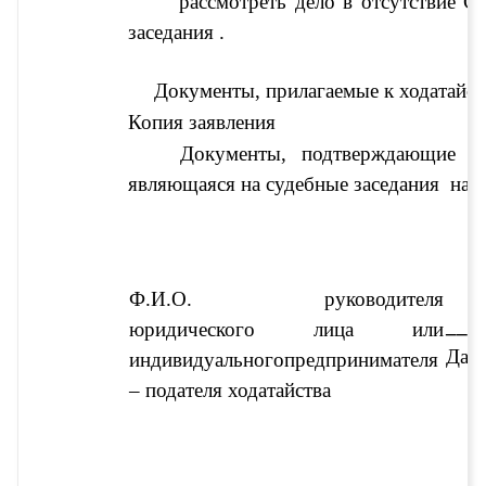
рассмотреть дело в отсутствие 
Ст
заседания 
.
Документы, прилагаемые к ходатайст
Копия заявления
Документы, подтверждающие б
являющаяся на судебные заседания 
 на 
Ф.И.О. руководителя 
___
юридического лица или 
Дата
индивидуального
предпринимателя 
– подателя ходатайства