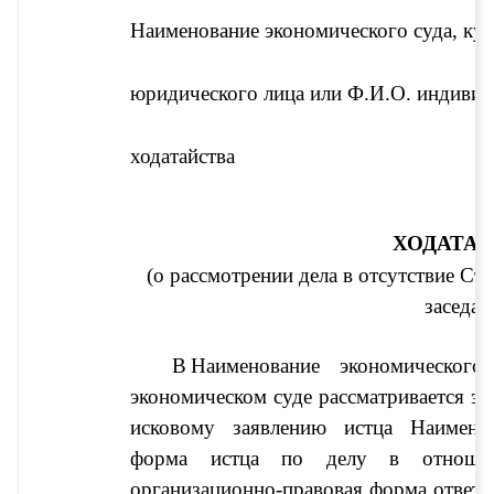
Наименование экономического суда, куд
юридического лица или Ф.И.О. индивид
ходатайства 
ХОДАТА
(о рассмотрении дела в отсутствие 
Сто
заседан
В
Наименование экономического
экономическом суде рассматривается эк
исковому заявлению истца 
Наименов
форма истца по делу
 в отношен
организационно-правовая форма ответч