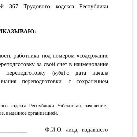
ьей 367 Трудового кодекса Республики 
ИКАЗЫВАЮ:
ость работника
под номером «
содержание 
ереподготовку за свой счет в 
наименование 
 переподготовку
 (
)
с 
дата начала 
куда
нчания переподготовки
с сохранением 
статья 367 Трудового кодекса Республики Узбекистан, заявление_ 
е, выданное организацией.
_________
Ф.И.О. лица, издавшего 