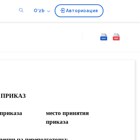
O‘zb
Авторизация
ПРИКАЗ
 приказа
место принятия 
приказа
лении на переподготовку