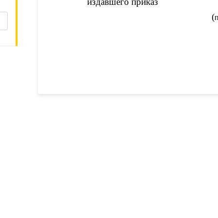
издавшего приказ
(
товку
egal Tech
Дополнение
Подписка
 проекте
Новости