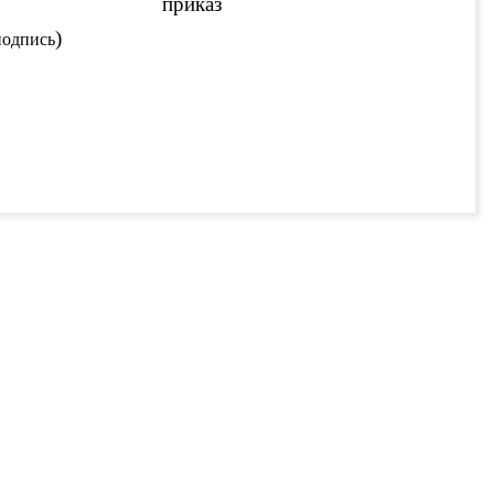
приказ
)
подпись
 на новости