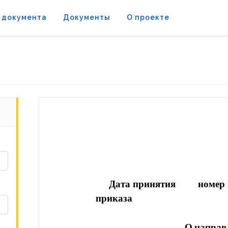
 документа
Документы
О проекте
Дата принятия 
номер
приказа
О
направ