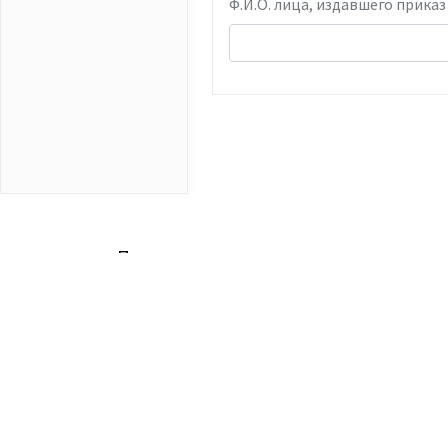
Ф.И.О. лица, издавшего приказ
Приказ о направлении на переподго
L
О
Система правового