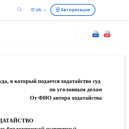
O‘zb
Авторизация
да, в который подается ходатайство
 суд 
по уголовным делам
От 
ФИО автора ходатайства
ДАТАЙСТВО
но-биологической экспертизы)