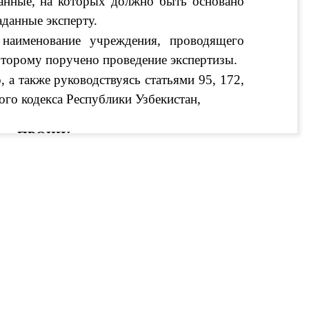
данные, на которых должно быть основано 
аданные эксперту. 
 наименование учреждения, проводящего 
которому поручено проведение экспертизы.
 а также руководствуясь статьями 95, 172, 
ого кодекса Республики Узбекистан,
ПРОШУ:
ходатайство о назначении судебно- 
логическую экспертизу по уголовному делу 
орой в отношении обвиняемого возбуждено 
О лица, обвиняемого по уголовному делу
,
аименование уголовного суда, в который 
 суда;
 на новости
 судебно- биологической экспертизы 