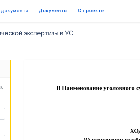
 документа
Документы
О проекте
ческой экспертизы в УС
а,
В
Наименование уголовного су
ХО
(О назначении судеб