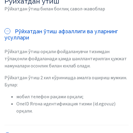
Рўйхатдан ўтиш
Рўйхатдан ўтиш билан боғлиқ савол-жавоблар
Рўйхатдан ўтиш афзаллиги ва уларнинг
усуллари
Рўйхатдан ўтиш орқали фойдаланувчи тизимдан
тўлақонли фойдаланади ҳамда шакллантирилган ҳужжат
намуналари осонлик билан юклаб олади.
Рўйхатдан ўтиш 2 хил кўринишда амалга ошириш мумкин.
Булар:
мобил телефон рақами орқали;
OneID Ягона идентификация тизми (id.egov.uz)
орқали.