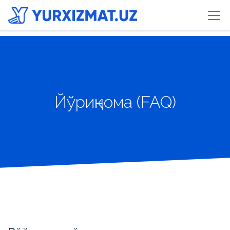
Йўриқнома (FAQ)