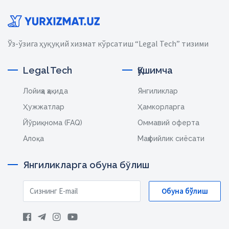
Ўз-ўзига ҳуқуқий хизмат кўрсатиш “Legal Tech” тизими
Legal Tech
Қўшимча
Лойиҳа ҳақида
Янгиликлар
Ҳужжатлар
Ҳамкорларга
Йўриқнома (FAQ)
Оммавий оферта
Алоқа
Маҳфийлик сиёсати
Янгиликларга обуна бўлиш
Обуна бўлиш