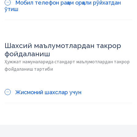
Мобил телефон рақам орқали рўйхатдан
ўтиш
Шахсий маълумотлардан такрор
фойдаланиш
Ҳужжат намуналарида стандарт маълумотлардан такрор
фойдаланиш тартиби
Жисмоний шахслар учун