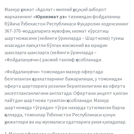
Мазкур ҳужжат «Адолат» миллий ҳуқуқий ахборот
марказининг
«Юрхизмат.уз»
тизимидан фойдаланиш
бўйича Ўзбекистон Республикаси Фуқаролик кодексининг
367-370-моддаларига мувофиқ хизмат кўрсатиш
шартномасини (кейинги ўринларда – Шартнома) тузиш
юзасидан лаёқатли бўлган жисмоний ва юридик
шахсларга шахсларга (кейинги ўринларда –
«Фойдаланувчи») расмий таклиф ҳисобланади.
«Фойдаланувчи» томонидан мазкур офертада
белгиланган ҳаракатларнинг бажарилиши, у томонидан
оферта шартларига розилик берилганлигини ва оферта
аксептланганлигини англатади. Офертани акцепт қилган
пайтдан шартнома тузилган ҳисобланади. Мазкур
шартномада тўғридан-тўғри назарда тутилмаган барча
ҳолларда, томонлар Ўзбекистон Республикаси қонун
ҳужжатлари ва иш муомаласи одатларига риоя қиладилар.
1. Мазкур офертада қуйидаги тушунча ва атамалар