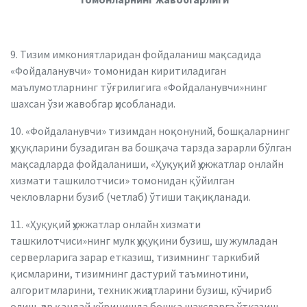
9. Тизим имкониятларидан фойдаланиш мақсадида
«Фойдаланувчи» томонидан киритиладиган
маълумотларнинг тўғрилигига «Фойдаланувчи»нинг
шахсан ўзи жавобгар ҳисобланади.
10. «Фойдаланувчи» тизимдан ноқонуний, бошқаларнинг
ҳуқуқларини бузадиган ва бошқача тарзда зарарли бўлган
мақсадларда фойдаланиши, «Ҳуқуқий ҳужжатлар онлайн
хизмати ташкилотчиси» томонидан қўйилган
чекловларни бузиб (четлаб) ўтиши тақиқланади.
11. «Ҳуқуқий ҳужжатлар онлайн хизмати
ташкилотчиси»нинг мулк ҳуқуқини бузиш, шу жумладан
серверларига зарар етказиш, тизимнинг таркибий
қисмларини, тизимнинг дастурий таъминотини,
алгоритмларини, техник жиҳатларини бузиш, кўчириб
олиш, ҳар қандай кўринишда бошқа шахсларга ўтказиш