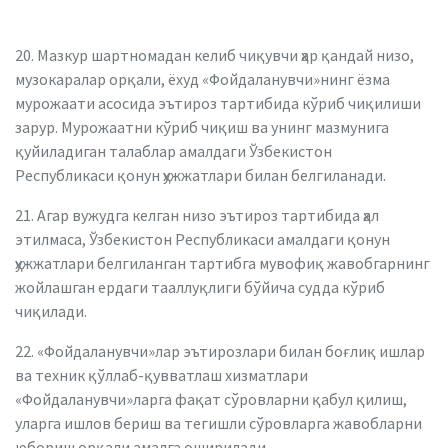
20. Мазкур шартномадан келиб чиқувчи ҳар қандай низо,
музокаралар орқали, ёхуд «Фойдаланувчи»нинг ёзма
мурожаати асосида эътироз тартибида кўриб чиқилиши
зарур. Мурожаатни кўриб чиқиш ва унинг мазмунига
қуйиладиган талаблар амалдаги Ўзбекистон
Республикаси қонун ҳужжатлари билан белгиланади.
21. Агар вужудга келган низо эътироз тартибида ҳал
этилмаса, Ўзбекистон Республикаси амалдаги қонун
ҳужжатлари белгиланган тартибга мувофиқ жавобгарнинг
жойлашган ердаги тааллуқлиги бўйича судда кўриб
чиқилади.
22. «Фойдаланувчи»лар эътирозлари билан боғлиқ ишлар
ва техник қўллаб-қувватлаш хизматлари
«Фойдаланувчи»ларга фақат сўровларни қабул қилиш,
уларга ишлов бериш ва тегишли сўровларга жавобларни
юбориш орқали амалга оширилади.