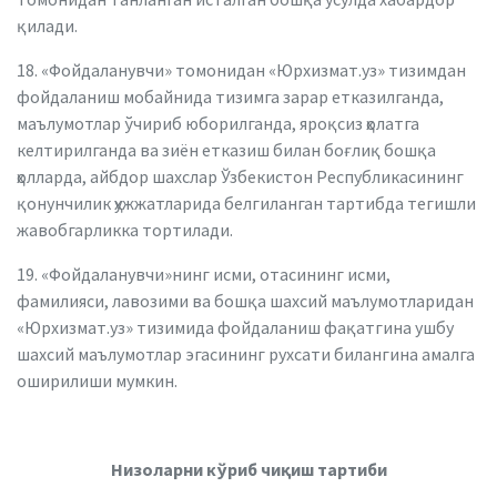
қилади.
18. «Фойдаланувчи» томонидан «Юрхизмат.уз» тизимдан
фойдаланиш мобайнида тизимга зарар етказилганда,
маълумотлар ўчириб юборилганда, яроқсиз ҳолатга
келтирилганда ва зиён етказиш билан боғлиқ бошқа
ҳолларда, айбдор шахслар Ўзбекистон Республикасининг
қонунчилик ҳужжатларида белгиланган тартибда тегишли
жавобгарликка тортилади.
19. «Фойдаланувчи»нинг исми, отасининг исми,
фамилияси, лавозими ва бошқа шахсий маълумотларидан
«Юрхизмат.уз» тизимида фойдаланиш фақатгина ушбу
шахсий маълумотлар эгасининг рухсати билангина амалга
оширилиши мумкин.
Низоларни кўриб чиқиш тартиби