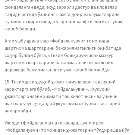
фойдаланган ҳолда, ёхуд зарарли дастур ва иловалар
таҳдиди остида ўзининг шахсга доир маълумотларини
қурилмага киритишида уларнинг хавфсизлигига тўлиқ
жавоб беради.
Агар ушбу ҳаракатлар «Фойдаланувчи» томонидан
шартнома шартларини бажарилмаганлиги оқибатида
содир бўлган бўлса, «Тизим бошқарувчиси» мазкур
шартнома шартларини бажармаганлиги ёки лозим
даражада бажармаганлиги учун жавоб бермайди.
15. Тизимдаги ҳуқуқий ҳужжат намуналари тавсиявий
характерга эга бўлиб, «Фойдаланувчи», «Ҳуқуқий
ҳужжатлар онлайн хизмати ташкилотчиси» ва учинчи
шахслар учун ҳеч қандай ҳуқуқ ёки мажбурият келтириб
чиқармайди.
Улардан фойдаланиш натижасида, шунингдек,
«Фойдаланувчи» томонидан ҳужжатларни тўлдиришда йўл