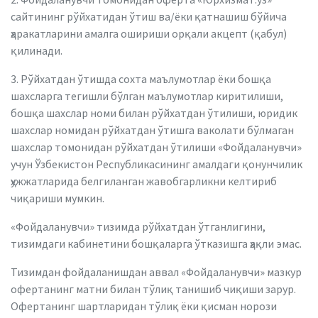
сайтининг рўйхатидан ўтиш ва/ёки қатнашиш бўйича
ҳаракатларини амалга ошириши орқали акцепт (қабул)
қилинади.
3. Рўйхатдан ўтишда сохта маълумотлар ёки бошқа
шахсларга тегишли бўлган маълумотлар киритилиши,
бошқа шахслар номи билан рўйхатдан ўтилиши, юридик
шахслар номидан рўйхатдан ўтишга ваколати бўлмаган
шахслар томонидан рўйхатдан ўтилиши «Фойдаланувчи»
учун Ўзбекистон Республикасининг амалдаги қонунчилик
ҳужжатларида белгиланган жавобгарликни келтириб
чиқариши мумкин.
«Фойдаланувчи» тизимда рўйхатдан ўтганлигини,
тизимдаги кабинетини бошқаларга ўтказишга ҳақли эмас.
Тизимдан фойдаланишдан аввал «Фойдаланувчи» мазкур
офертанинг матни билан тўлиқ танишиб чиқиши зарур.
Офертанинг шартларидан тўлиқ ёки қисман норози