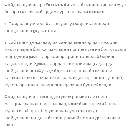
Фойдаланувчилар
«Yurxizmat.uz»
сайтининг ривожи учун
беғараз молиявий ёрдам кўрсатишлари мумкин.
6. Фойдаланувчи ушбу сайтдан ўз хоҳишига биноан
фойдаланиш ҳуқуқига эга.
7. Сайтдаги ҳужжатлардан фойдаланган ҳолда тижорий
мақсадларда бошқа шахсларга процессуал ва бошқарувга
оид ҳуқуқий ҳужжатлар лойиҳаларини тайёрлаб бериш
тақиқланади. Ҳужжатлардан тижорий мақсадларда
фойдаланишга «Ҳуқуқий ҳужжатлар онлайн хизмати
ташкилотчиси» билан ёзма равишда шартнома тузилиб,
тўловлар амалга оширилган ҳолларда йўл қўйилади.
Фойдаланувчи томонидан ушбу расмий сайтнинг
материалларидан мақолалар, илмий ишлар ёки бошқа
турдаги ахборот берувчи маълумотлар учун
фойдаланилганда сайтнинг расмий номи кўрсатилиши
шарт.