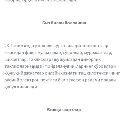
Биз билан боғланиш
23. Тизим ҳамда у орқали кўрсатиладиган хизматлар
юзасидан фикр-мулоҳазалар, сўровлар, мурожаатлар,
шикоятлар, таклифлар (шу жумладан ҳамкорлик
таклифлари) ҳамда «Фойдаланувчи»ларнинг сўровлари
«Ҳуқуқий ҳужжатлар онлайн хизмати ташкилотчиси»нинг
расмий электрон почтаси ёки телефон рақами орқали
қабул қилинади.
Бошқа шартлар