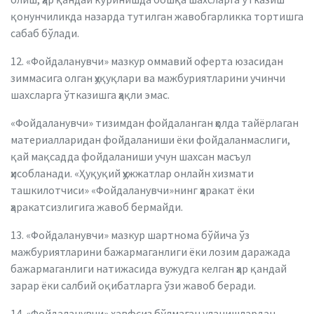
қонунчиликда назарда тутилган жавобгарликка тортишга
сабаб бўлади.
12. «Фойдаланувчи» мазкур оммавий оферта юзасидан
зиммасига олган ҳуқуқлари ва мажбуриятларини учинчи
шахсларга ўтказишга ҳақли эмас.
«Фойдаланувчи» тизимдан фойдаланган ҳолда тайёрлаган
материалларидан фойдаланиши ёки фойдаланмаслиги,
қай мақсадда фойдаланиши учун шахсан масъул
ҳисобланади. «Ҳуқуқий ҳужжатлар онлайн хизмати
ташкилотчиси» «Фойдаланувчи»нинг ҳаракат ёки
ҳаракатсизлигига жавоб бермайди.
13. «Фойдаланувчи» мазкур шартнома бўйича ўз
мажбуриятларини бажармаганлиги ёки лозим даражада
бажармаганлиги натижасида вужудга келган ҳар қандай
зарар ёки салбий оқибатларга ўзи жавоб беради.
14. «Фойдаланувчи» хавфсиз бўлмаган уланишлардан