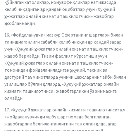
қўйилган хатоликлар, номувофиқликлар натижасида
келиб чиқадиган ҳар қандай оқибатлар учун «Ҳуқуқий
ҳужжатлар онлайн хизмати ташкилотчиси» жавобгар
ҳисобланмайди.
16. «Фойдаланувчи» мазкур Офертанинг шартлари билан
танишмаганлиги сабабли келиб чиққан ҳар қандай зарар
учун «Ҳуқуқий ҳужжатлар онлайн хизмати ташкилотчиси»
жавоб бермайди. Тизим фаолият кўрсатиши учун
«Ҳуқуқий ҳужжатлар онлайн хизмати ташкилотчиси»
томонидан фойдаланиладиган ҳуқуқий, техник ва
дастурий таъминотларда учинчи шахсларнинг айби билан
узилишлар бўлган ҳолларда, «Ҳуқуқий ҳужжатлар онлайн
хизмати ташкилотчиси» жавобгарликни ўз зиммасига
олмайди.
17. «Ҳуқуқий ҳужжатлар онлайн хизмати ташкилотчиси» ҳам
«Фойдаланувчи» ҳам ушбу шартномада белгиланган
жавобгарлик белгиланганлигини тан олган ҳолда, агар
уларнинг назоратидан ташқаридаги ҳар қандай