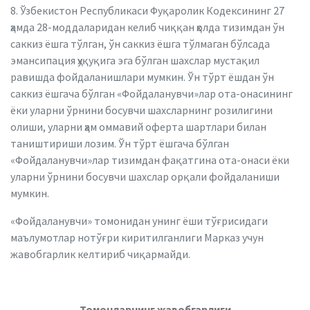
8. Ўзбекистон Республикаси Фуқаролик Кодексининг 27
ҳамда 28-моддаларидан келиб чиққан ҳолда тизимдан ўн
саккиз ёшга тўлган, ўн саккиз ёшга тўлмаган бўлсада
эмансипация ҳуқуқига эга бўлган шахслар мустақил
равишда фойдаланишлари мумкин. Ўн тўрт ёшдан ўн
саккиз ёшгача бўлган «Фойдаланувчи»лар ота-онасининг
ёки уларни ўрнини босувчи шахсларнинг розилигини
олиши, уларни ҳам оммавий оферта шартлари билан
таништириши лозим. Ўн тўрт ёшгача бўлган
«Фойдаланувчи»лар тизимдан фақатгина ота-онаси ёки
уларни ўрнини босувчи шахслар орқали фойдаланиши
мумкин.
«Фойдаланувчи» томонидан унинг ёши тўғрисидаги
маълумотлар нотўғри киритилганлиги Марказ учун
жавобгарлик келтириб чиқармайди.
Томонларнинг жавобгарлиги