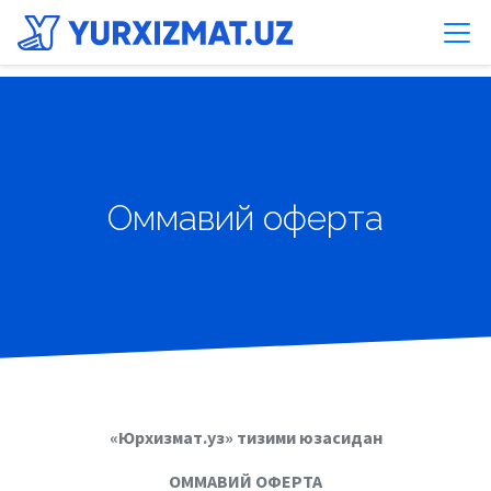
Оммaвий офертa
«Юрхизмат.уз» тизими юзасидан
ОММАВИЙ ОФЕРТА