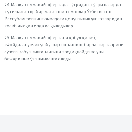
24. Мазкур оммавий офертада тўғридан-тўғри назарда
тутилмаган ҳар бир масалани томонлар Ўзбекистон
Республикасининг амалдаги қонунчилик ҳужжатларидан
келиб чиққан ҳолда ҳал қиладилар.
25. Мазкур оммавий офертани қабул қилиб,
«Фойдаланувчи» ушбу шартноманинг барча шартларини
сўзсиз қабул қилганлигини тасдиқлайди ва уни
бажаришни ўз зиммасига олади.