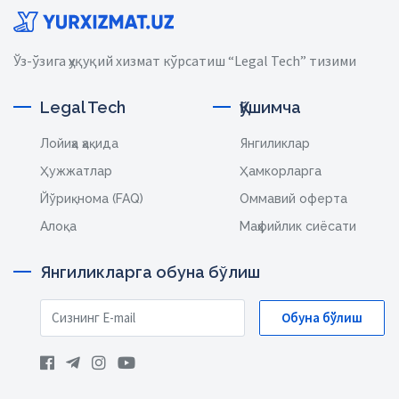
Ўз-ўзига ҳуқуқий хизмат кўрсатиш “Legal Tech” тизими
Legal Tech
Қўшимча
Лойиҳа ҳақида
Янгиликлар
Ҳужжатлар
Ҳамкорларга
Йўриқнома (FAQ)
Оммавий оферта
Алоқа
Маҳфийлик сиёсати
Янгиликларга обуна бўлиш
Обуна бўлиш