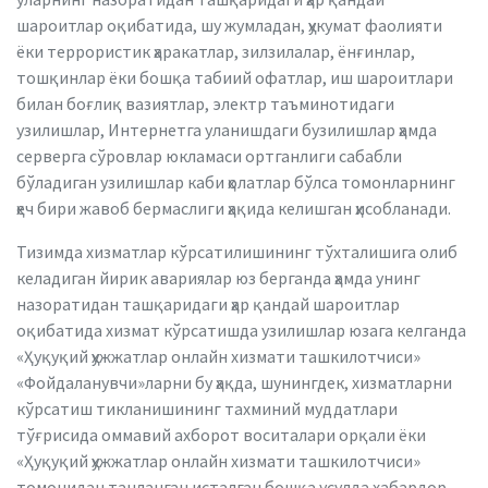
шароитлар оқибатида, шу жумладан, ҳукумат фаолияти
ёки террористик ҳаракатлар, зилзилалар, ёнғинлар,
тошқинлар ёки бошқа табиий офатлар, иш шароитлари
билан боғлиқ вазиятлар, электр таъминотидаги
узилишлар, Интернетга уланишдаги бузилишлар ҳамда
серверга сўровлар юкламаси ортганлиги сабабли
бўладиган узилишлар каби ҳолатлар бўлса томонларнинг
ҳеч бири жавоб бермаслиги ҳақида келишган ҳисобланади.
Тизимда хизматлар кўрсатилишининг тўхталишига олиб
келадиган йирик авариялар юз берганда ҳамда унинг
назоратидан ташқаридаги ҳар қандай шароитлар
оқибатида хизмат кўрсатишда узилишлар юзага келганда
«Ҳуқуқий ҳужжатлар онлайн хизмати ташкилотчиси»
«Фойдаланувчи»ларни бу ҳақда, шунингдек, хизматларни
кўрсатиш тикланишининг тахминий муддатлари
тўғрисида оммавий ахборот воситалари орқали ёки
«Ҳуқуқий ҳужжатлар онлайн хизмати ташкилотчиси»
томонидан танланган исталган бошқа усулда хабардор