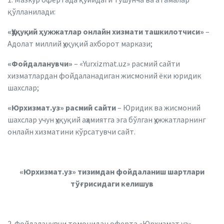
қўлланилади:
«Ҳуқуқий ҳужжатлар онлайн хизмати ташкилотчиси»
–
Адолат миллий ҳуқуқий ахборот маркази;
«Фойдаланувчи»
– «Yurxizmat.uz» расмий сайти
хизматлардан фойдаланадиган жисмоний ёки юридик
шахслар;
«Юрхизмат.уз» расмий сайти
– Юридик ва жисмоний
шахслар учун ҳуқуқий аҳамиятга эга бўлган ҳужжатларнинг
онлайн хизматини кўрсатувчи сайт.
«Юрхизмат.уз» тизимдан фойдаланиш шартлари
тўғрисидаги келишув
2. Фойдаланувчи томонидан оферта «Юрхизмат.уз»