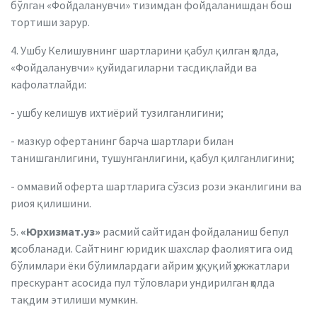
бўлган «Фойдаланувчи» тизимдан фойдаланишдан бош
тортиши зарур.
4. Ушбу Келишувнинг шартларини қабул қилган ҳолда,
«Фойдаланувчи» қуйидагиларни тасдиқлайди ва
кафолатлайди:
- ушбу келишув ихтиёрий тузилганлигини;
- мазкур офертанинг барча шартлари билан
танишганлигини, тушунганлигини, қабул қилганлигини;
- оммавий оферта шартларига сўзсиз рози эканлигини ва
риоя қилишини.
5.
«Юрхизмат.уз»
расмий сайтидан фойдаланиш бепул
ҳисобланади. Сайтнинг юридик шахслар фаолиятига оид
бўлимлари ёки бўлимлардаги айрим ҳуқуқий ҳужжатлари
прескурант асосида пул тўловлари ундирилган ҳолда
тақдим этилиши мумкин.