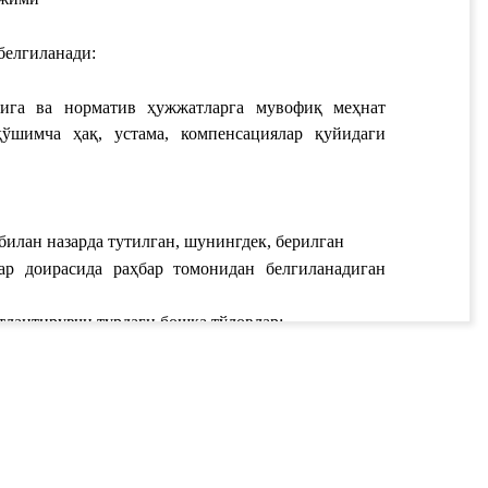
елгиланади:‎
ига ва норматив ҳужжатларга мувофиқ меҳнат 
ўшимча ҳақ, устама, компенсациялар қуйидаги 
билан назарда тутилган, шунингдек, берилган
ар доирасида раҳбар томонидан белгиланадиган 
тлантирувчи турдаги бошқа тўловлар;
ишувдир. Меҳнат шартномаси ёзма шаклда
) 
Асосий таътил муддати
 иш кунидан;‎
ади.</p> <p><a
таътил муддати
 иш кунидан иборат бўлган ҳақ 
 ҳолда, барча зарурий шартлар келишилган
и.‎