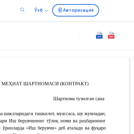
Ўзб
Авторизация
Н МЕҲНАТ ШАРТНОМАСИ (КОНТРАКТ)
Шартнома тузилган сана
а шаклларидаги ташкилот, муассаса, шу жумладан, 
ари 
Иш берувчининг тўлиқ номи ва раҳбарининг 
 тўлиқ номи‎ номидан, кейинги ўринларда «Иш берувчи» деб аталади ва фуқаро 