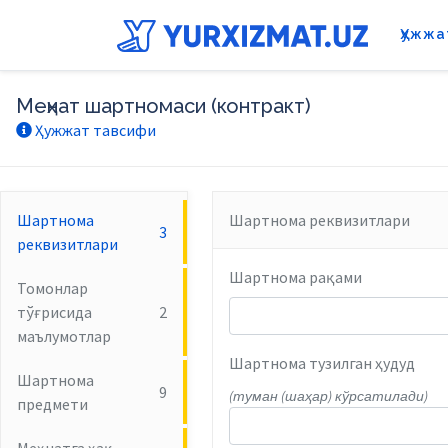
Ҳужжа
Меҳнат шартномаси (контракт)
Ҳужжат тавсифи
Шартнома
Шартнома реквизитлари
3
реквизитлари
Шартнома рақами
Томонлар
тўғрисида
2
маълумотлар
Шартнома тузилган ҳудуд
Шартнома
9
(туман (шаҳар) кўрсатилади)
предмети