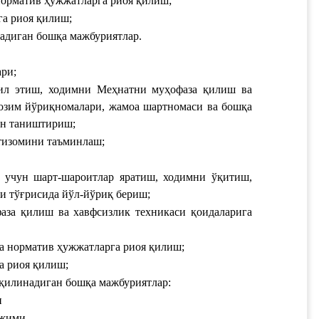
норматив ҳужжатларга риоя қилиш;‎
а риоя қилиш;
надиган бошқа мажбуриятлар.
ри;
ил этиш, ходимни Меҳнатни муҳофаза қилиш ва 
озим йўриқномалари, жамоа шартномаси ва бошқа 
н таништириш;‎
тизомини таъминлаш;‎
т учун шарт-шароитлар яратиш, ходимни ўқитиш, 
и тўғрисида йўл-йўриқ бериш;
за қилиш ва хавфсизлик техникаси қоидаларига 
а норматив ҳужжатларга риоя қилиш;
а риоя қилиш;
қилинадиган бошқа мажбуриятлар:‎ ‎
и
ежими