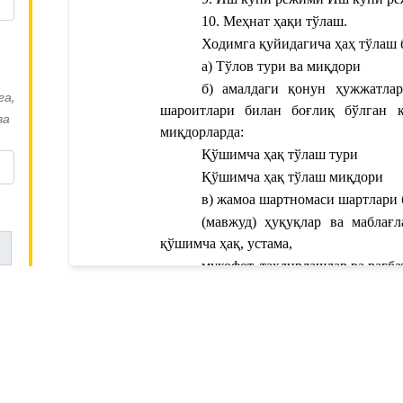
10. Меҳнат ҳақи тўлаш.
Ходимга қуйидагича ҳаҳ тўлаш б
а) 
Тўлов тури ва миқдори
б) амалдаги қонун ҳужжатлар
га,
шароитлари билан боғлиқ бўлган қ
ва
миқдорларда: ‎
Қўшимча ҳақ тўлаш тури
Қўшимча ҳақ тўлаш миқдори
в) жамоа шартномаси шартлари 
(мавжуд) ҳуқуқлар ва маблағл
қўшимча ҳақ, устама,
мукофот, тақдирлашлар ва рағба
Қўшимча ҳақ тўлаш тури
и
Қўшимча ҳақ тўлаш миқдори
11. Ходимга:
чи ўртасида муайян ишни ҳақ эвазига бажариш ҳақидаги кел
а) асосий таътил (меҳнат таътили
 эга бўлган мансабдор шахснинг имзолари билан мустаҳкамлан
б) қўшимча таътил 
Қўшимча 
Меҳнат шартномаси</a> амалдаги қонунчиликдан келиб чиққан
тўланадиган йиллик таътил белгиланад