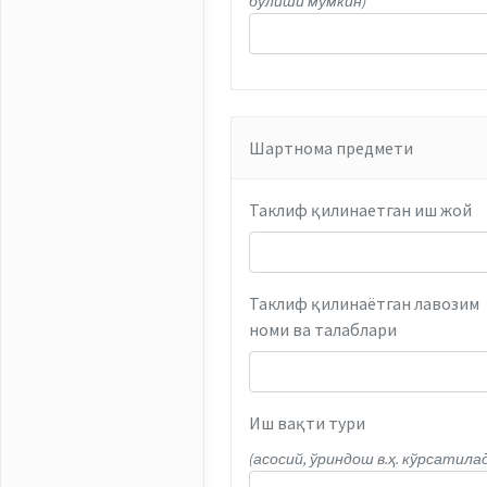
бўлиши мумкин)
Шартнома предмети
Таклиф қилинаетган иш жой
Таклиф қилинаётган лавозим
номи ва талаблари
Иш вақти тури
(асосий, ўриндош в.ҳ. кўрсатила