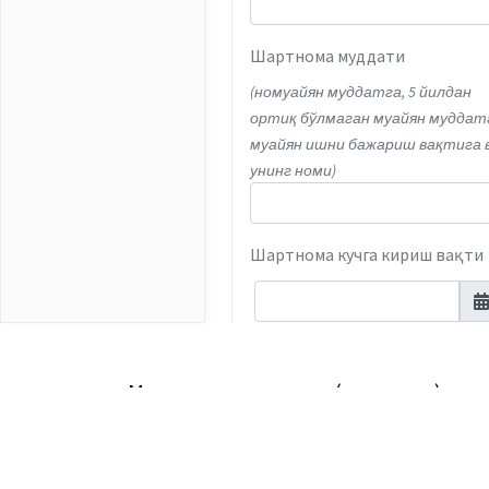
Шартнома муддати
(номуайян муддатга, 5 йилдан
ортиқ бўлмаган муайян муддат
муайян ишни ‎бажариш вақтига 
унинг номи)‎‎‎
Шартнома кучга кириш вақти
Шартнома якунига етиш вақт
Меҳнат шартномаси (контракт)
<p>Меҳнат шартномаси ходим билан иш берув
тузилиб, ходим ва ишга қабул қилиш ҳуқуқига
Синов муддати
href="https://advice.uz/uz/document/2234">