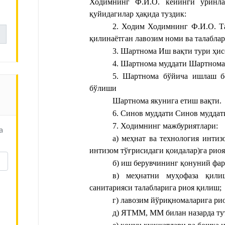
Ходимнинг Ф.И.О.
 кейинги ўринла
қуйидагилар ҳақида туздик:
2. Ходим 
Ходимнинг Ф.И.О.
Т
қилинаётган лавозим номи ва талабла
3. Шартнома 
Иш вақти тури
‎‎‎ҳ
4. Шартнома муддати 
Шартнома
5. Шартнома бўйича ишлаш 
бўлиши
Шартнома якунига етиш вақти
.
6. Синов муддати 
Синов муддат
7. Ходимнинг мажбуриятлари:‎
а
а) меҳнат ва технология интиз
интизом тўғрисидаги қоидалар)га рио
б) иш берувчининг қонуний фа
в) меҳнатни муҳофаза қили
санитарияси талабларига риоя қилиш;
г) лавозим йўриқномаларига рио
д) ЯТММ, ММ билан назарда ту