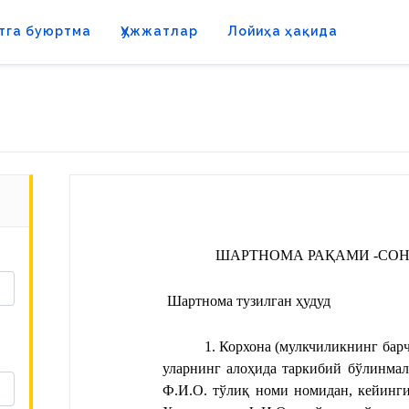
тга буюртма
Ҳужжатлар
Лойиҳа ҳақида
ШАРТНОМА РАҚАМИ
 -СО
Шартнома тузилган ҳудуд
1. Корхона (мулкчиликнинг барч
уларнинг алоҳида таркибий бўлинмал
Ф.И.О.