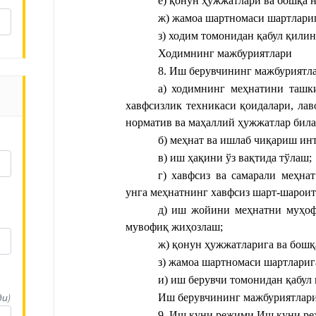
е) қонун ҳужжатлари ва бошқа 
ж) жамоа шартномаси шартлариг
з) ходим томонидан қабул қили
Ходимнинг мажбуриятлари
8. Иш берувчининг мажбуриятла
а) ходимнинг меҳнатини ташк
хавфсизлик техникаси қоидалари, лав
норматив ва маҳаллий ҳужжатлар била
б) меҳнат ва ишлаб чиқариш ин
в) иш ҳақини ўз вақтида тўлаш;
г) хавфсиз ва самарали меҳна
унга меҳнатнинг хавфсиз шарт-шароит
д) иш жойини меҳнатни муҳофа
мувофиқ жиҳозлаш;
ж) қонун ҳужжатларига ва бошқ
з) жамоа шартномаси шартлариг
и) иш берувчи томонидан қабул 
ди)
Иш берувчининг мажбуриятлар
9. Иш куни режими 
Иш куни р