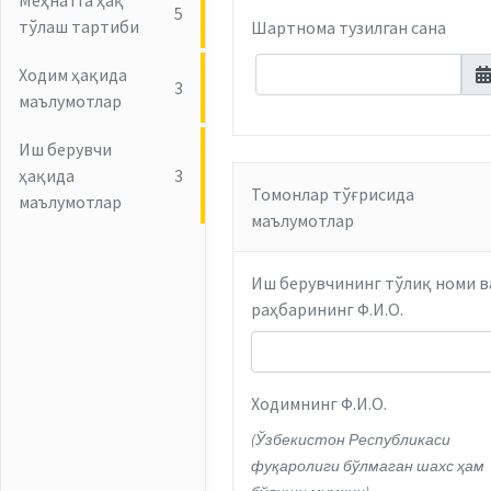
Меҳнатга ҳақ
5
тўлаш тартиби
Шартнома тузилган сана
Ходим ҳақида
3
маълумотлар
Иш берувчи
ҳақида
3
Томонлар тўғрисида
маълумотлар
маълумотлар
Иш берувчининг тўлиқ номи в
раҳбарининг Ф.И.О.
Ходимнинг Ф.И.О.
(Ўзбекистон Республикаси
фуқаролиги бўлмаган шахс ҳам