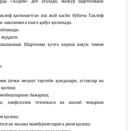
рда «Ходим» деб аталади, мазкур шартномани 
аклиф қилинаетган иш жой
 ‎‎‎‎‎‎касби бўйича 
Таклиф 
ри
 ‎‎‎‎‎лавозимига ишга қабул қилинади. ‎‎
исобланади.
 муддати
‎‎‎.
бошланиши 
Шартнома кучга кириш вақти
 тамом 
и
оми (ички меҳнат тартиби қоидалари, уставлар ва 
я қилиш;
рмойишларини бажариш;
ш, хавфсизлик техникаси ва ишлаб чиқариш 
я қилиш;‎
тилган малака мажбуриятларига риоя қилиш;