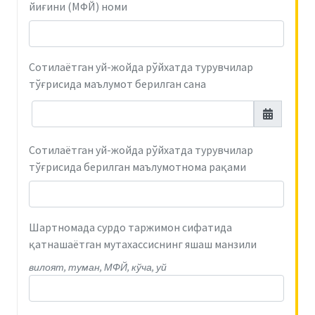
йиғини (МФЙ) номи
Сотилаётган уй-жойда рўйхатда турувчилар
тўғрисида маълумот берилган сана
Сотилаётган уй-жойда рўйхатда турувчилар
тўғрисида берилган маълумотнома рақами
Шартномада сурдо таржимон сифатида
қатнашаётган мутахассиснинг яшаш манзили
вилоят, туман, МФЙ, кўча, уй