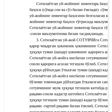
Сотилаётган уй-жойнинг инвентарь баҳоси
баҳоси (сўмда сон ва сўз билан ёзилади) 
 сўмни
уй-жойнинг инвентар баҳосини белгилаган кад
жойнинг инвентар баҳоси тўғрисида маълумотн
Сотилаётган уй-жойнинг инвентар баҳоси тўғ
-сонли маълумотнома билан тасдиқланади.
3. Сотилаётган уй-жой СОТУВЧИга 
Сотила
қарор чиқарган ҳокимлик
 ҳокимининг 
Сотилаё
ҳуқуқи туман (шаҳар) ҳокимнинг қарорига асос
Сотилаётган уй-жойга нисбатан сотувчининг м
сонли қарорига асосан тегишли бўлиб, 
Сотилаё
ҳуқуқи рўйхатдан ўтказган туман (шаҳар) када
Сотилаётган уй-жойга нисбатан сотувчининг му
бўлими томонидан рўйхатдан ўтказилган сана
 
сотувчининг мулк ҳуқуқи тегишли китобда рўйх
рақами
-сонли кадастр китобига
 Сотилаётган уй
ҳуқуқи тегишли туман (шаҳар) кадастр бўлими 
рақами
 -тартиб рақами билан ёзилиб, 
Сотилаётг
ҳужжатининг рақами
 кадастр рақами билан рў