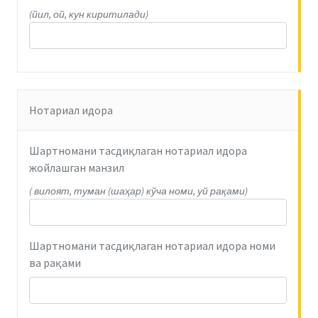
(йил, ой, кун киритилади)
Нотариал идора
Шартномани тасдиқлаган нотариал идора
жойлашган манзил
( вилоят, туман (шаҳар) кўча номи, уй рақами)
Шартномани тасдиқлаган нотариал идора номи
ва рақами