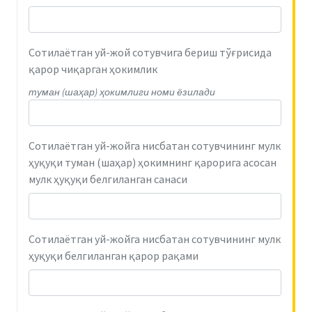
Сотилаётган уй-жой сотувчига бериш тўғрисида
қарор чиқарган ҳокимлик
туман (шаҳар) ҳокимлиги номи ёзилади
Сотилаётган уй-жойга нисбатан сотувчининг мулк
ҳуқуқи туман (шаҳар) ҳокимнинг қарорига асосан
мулк ҳуқуқи белгиланган санаси
Сотилаётган уй-жойга нисбатан сотувчининг мулк
ҳуқуқи белгиланган қарор рақами