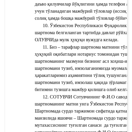
даъво қилувчилар йўқлигини ҳамда телефон ало
учун тўланадиган мажбурий тўловлар (иссиқ ва с
солиқ ҳамда бошқа мажбурий тўловлар бўйича 
10. Ўзбекистон Республикаси Фуқаролик ко
шартнома белгиланган тартибда давлат рўйхат
ОЛУВЧИда мулк ҳуқуқи вужудга келади.
11. Биз – тарафлар шартнома матнини тўлиқ
ҳуқуқий оқибатлари нотариус томонидан тушун
шартноманинг мазмуни бизнинг асл хоҳиш-иста
шартномани тузиб, имзолаганимизда муомала ла
ҳаракатларимиз аҳамиятини тўлиқ тушунганлиг
шартномани тузиб, имзолаш ҳақида зўрламаганл
битимни тузишга мажбур қилишга олиб келган 
12. СОТУВЧИ 
Сотувчининг Ф.И.О
 саводли
Шартномада сурдо таржимон сифатида қатнаша
манзилида яшовчи – 
Шартномада сурдо таржимо
мутахассиснинг туғилган санаси 
 да туғилган 
Ш