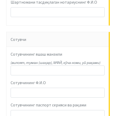
Шартномани тасдиқлаган нотариуснинг Ф.И.О
Сотувчи
Сотувчининг яшаш манзили
(вилоят, туман (шаҳар), МФЙ, кўча номи, уй рақами)
Сотувчининг Ф.И.О
Сотувчининг паспорт серияси ва рақами