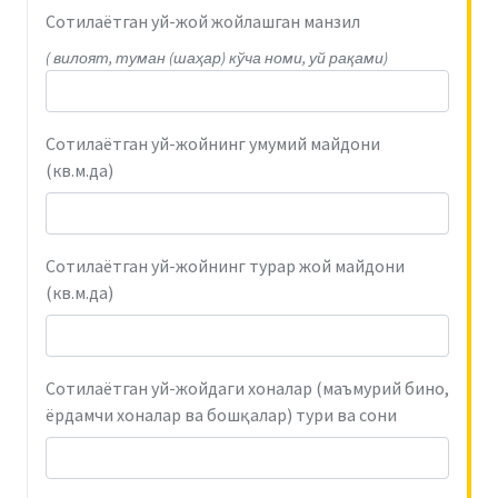
Сотилаётган уй-жой жойлашган манзил
( вилоят, туман (шаҳар) кўча номи, уй рақами)
Сотилаётган уй-жойнинг умумий майдони
(кв.м.да)
Сотилаётган уй-жойнинг турар жой майдони
(кв.м.да)
Сотилаётган уй-жойдаги хоналар (маъмурий бино,
ёрдамчи хоналар ва бошқалар) тури ва сони