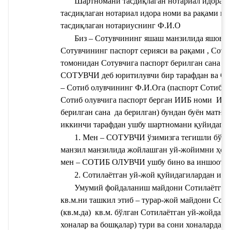
Шартномани тасдиқлаган нотариал идора 
тасдиқлаган нотариал идора номи ва рақами
 но
тасдиқлаган нотариуснинг Ф.И.О 
Биз – 
Сотувчининг яшаш манзили
да яшовчи
Сотувчининг паспорт серияси ва рақами 
,
Соту
томонидан 
Сотувчига паспорт берилган сана 
 д
СОТУВЧИ деб юритилувчи бир тарафдан ва 
Со
– 
Сотиб олувчининг Ф.И.О
га (паспорт 
Сотиб о
Сотиб олувчига паспорт берган ИИБ номи 
 ИИ
берилган сана 
 да берилган) бундан буён мат
иккинчи тарафдан ушбу шартномани қуйидагил
1. Мен – СОТУВЧИ ўзимизга тегишли бўлг
манзил
 манзилида жойлашган уй-жойимни ҳовл
мен – СОТИБ ОЛУВЧИ ушбу бино ва иншоотла
2. Сотилаётган уй-жой қуйидагилардан ибо
Умумий фойдаланиш майдони 
кв.м.ни ташкил этиб – турар-жой майдони 
Соти
(кв.м.да) 
 кв.м. бўлган 
Сотилаётган уй-жойдаги 
хоналар ва бошқалар) тури ва сони
 хоналардан 