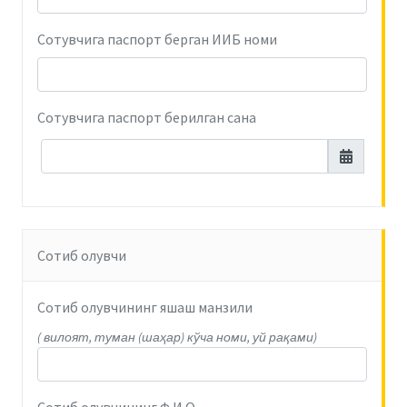
Сотувчига паспорт берган ИИБ номи
Сотувчига паспорт берилган сана
Сотиб олувчи
Сотиб олувчининг яшаш манзили
( вилоят, туман (шаҳар) кўча номи, уй рақами)