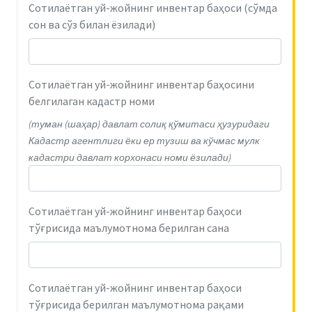
Сотилаётган уй-жойнинг инвентар баҳоси (сўмда
сон ва сўз билан ёзилади)
Сотилаётган уй-жойнинг инвентар баҳосини
белгилаган кадастр номи
(туман (шаҳар) давлат солиқ қўмитаси ҳузуридаги
Кадастр агентлиги ёки ер тузиш ва кўчмас мулк
кадастри давлат корхонаси номи ёзилади)
Сотилаётган уй-жойнинг инвентар баҳоси
тўғрисида маълумотнома берилган сана
Сотилаётган уй-жойнинг инвентар баҳоси
тўғрисида берилган маълумотнома рақами