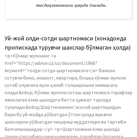
тасдиқланганлиги ҳақида ёзилади.
Уй-жой олди-сотди шартномаси (хонадонда
пропискада турувчи шахслар бўлмаган ҳолда)
<p>Кўчмас мулкнинг <a
href="https://advice.uz/uz/document/1966?
keyword=">олди-сотди шартномасига</a> биноан
сотувчи бино, иншоот, квартира, бошқа кўчмас мулкни
сотиб олувчига мулк қилиб топширишни зиммасига
олади.&nbsp; Кўчмас мулкни сотиш шартномаси тарафлар
имзолаган ёзма шаклдаги битта ҳужжат тарзида
тузилади.&nbsp;Шартноманинг асосий шартларидан
бири бу уй-жойда рўйхатдан ўтган ҳолда яшовчи
шахсларни рўйхатдан чиқариш муддатлари ва тартиби
белгиланишидир.</p> <p>Шартномани ёзма шаклда
тузиш тартибига риоя қилмаслик, тарафлар ўртасида