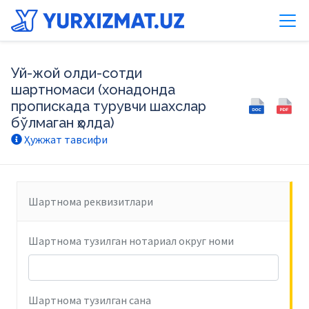
Уй-жой олди-сотди
шартномаси (хонадонда
пропискада турувчи шахслар
бўлмаган ҳолда)
Ҳужжат тавсифи
Шартнома реквизитлари
Шартнома тузилган нотариал округ номи
Шартнома тузилган сана