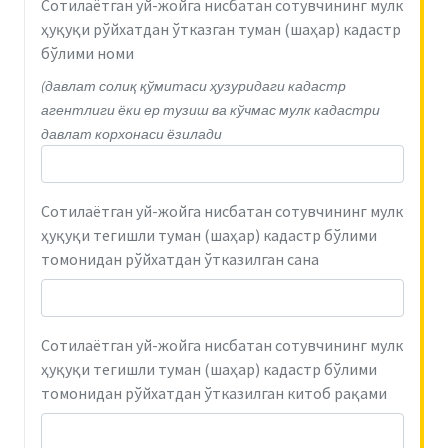
Сотилаётган уй-жойга нисбатан сотувчининг мулк
ҳуқуқи рўйхатдан ўтказган туман (шаҳар) кадастр
бўлими номи
(давлат солиқ қўмитаси ҳузуридаги кадастр
агентлиги ёки ер тузиш ва кўчмас мулк кадастри
давлат корхонаси ёзилади
Сотилаётган уй-жойга нисбатан сотувчининг мулк
ҳуқуқи тегишли туман (шаҳар) кадастр бўлими
томонидан рўйхатдан ўтказилган сана
Сотилаётган уй-жойга нисбатан сотувчининг мулк
ҳуқуқи тегишли туман (шаҳар) кадастр бўлими
томонидан рўйхатдан ўтказилган китоб рақами