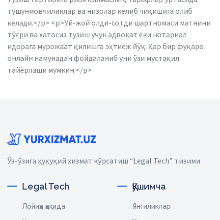
тушунмовчиликлар ва низолар келиб чиқишига олиб
келади.</p> <p>Уй-жой олди-сотди шартномаси матнини
тўғри ва хатосиз тузиш учун адвокат ёки нотариал
идорага мурожаат қилишга эҳтиёж йўқ. Ҳар бир фуқаро
онлайн намунадан фойдаланиб уни ўзи мустақил
тайёрлаши мумкин.</p>
Ўз-ўзига ҳуқуқий хизмат кўрсатиш “Legal Tech” тизими
Legal Tech
Қўшимча
Лойиҳа ҳақида
Янгиликлар