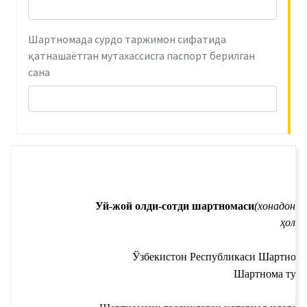
Шартномада сурдо таржимон сифатида
қатнашаётган мутахассисга паспорт берилган
сана
Уй-жой олди-сотди шартномаси
(хонадонда
ҳолда
Ўзбекистон Республикаси 
Шартнома 
Шартнома тузил