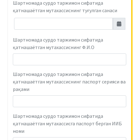
Шартномада сурдо таржимон сифатида
қатнашаётган мутахассиснинг туғулган санаси
Шартномада сурдо таржимон сифатида
қатнашаётган мутахассиснинг Ф.И.О
Шартномада сурдо таржимон сифатида
қатнашаётган мутахассиснинг паспорт серияси ва
рақами
Шартномада сурдо таржимон сифатида
қатнашаётган мутахассисга паспорт берган ИИБ
номи