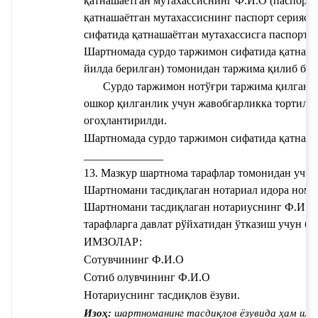
қатнашаётган мутахассиснинг Ф.И.О
 (паспорт 
қатнашаётган мутахассиснинг паспорт серияси
сифатида қатнашаётган мутахассисга паспорт 
йилда берилган) томонидан таржима қилиб бер
Сурдо таржимон нотўғри таржима қилганли
ошкор қилганлик учун жавобгарликка тортилиш
огоҳлантирилди.
Шартномада сурдо таржимон сифатида қатнаша
______________
Шартномани тасдиқлаган нотариал идора номи 
Шартномани тасдиқлаган нотариуснинг Ф.И.О
тарафларга давлат рўйхатидан ўтказиш учун бе
ИМЗОЛАР: 
Сотувчининг Ф.И.О
Сотиб олувчининг Ф.И.О
Нотариуснинг тасдиқлов ёзуви.
Изоҳ:
 шартноманинг тасдиқлов ёзувида ҳам ш