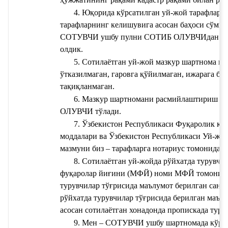
4. Юқорида кўрсатилган уй-жой тарафлар 
тарафларнинг келишувига асосан баҳоси
 сўмга
СОТУВЧИ ушбу пулни СОТИБ ОЛУВЧИдан мазку
олдик.
5. Сотилаётган уй-жой мазкур шартнома им
ўтказилмаган, гаровга қўйилмаган, ижарага бер
тақиқланмаган.
6. Мазкур шартномани расмийлаштириш уч
ОЛУВЧИ тўлади.
7. 
Ўзбекистон Республикаси Фуқаролик коде
моддалари ва Ўзбекистон Республикаси Уй-жой к
мазмуни биз – тарафларга нотариус томонидан
8. 
Сотилаётган уй-жойда рўйхатда турувчил
фуқаролар йиғини (МФЙ) номи
 МФЙ томонид
турувчилар тўғрисида маълумот берилган сана 
рўйхатда турувчилар тўғрисида берилган маъл
асосан сотилаётган хонадонда пропискада туру
9. Мен – СОТУВЧИ ушбу шартномада кўрсат