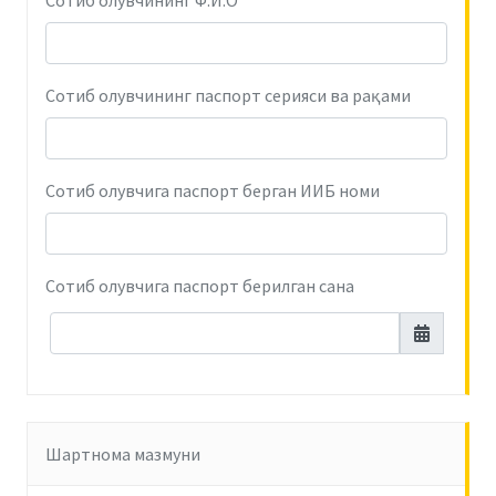
Сотиб олувчининг Ф.И.О
Сотиб олувчининг паспорт серияси ва рақами
Сотиб олувчига паспорт берган ИИБ номи
Сотиб олувчига паспорт берилган сана
Шартнома мазмуни