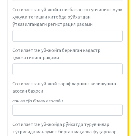
Сотилаётган уй-жойга нисбатан сотувчининг мулк
ҳуқуқи тегишли китобда рўйхатдан
ўтказилгандаги регистрация рақами
Сотилаётган уй-жойга берилган кадастр
ҳужжатининг рақами
Сотилаётган уй-жой тарафларнинг келишувига
асосан баҳоси
сон ва сўз билан ёзилади
Сотилаётган уй-жойда рўйхатда турувчилар
тўғрисида маълумот берган маҳалла фуқаролар