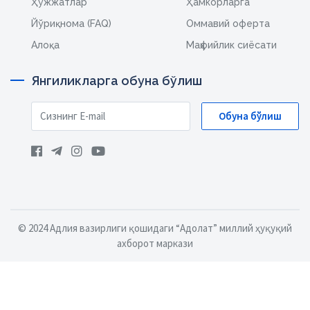
Ҳужжатлар
Ҳамкорларга
Йўриқнома (FAQ)
Оммавий оферта
Алоқа
Маҳфийлик сиёсати
Янгиликларга обуна бўлиш
Обуна бўлиш
© 2024 Адлия вазирлиги қошидаги “Адолат” миллий ҳуқуқий
ахборот маркази