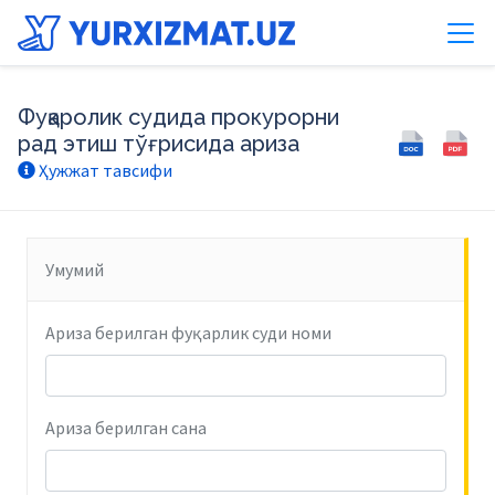
Фуқаролик судида прокурорни
рад этиш тўғрисида ариза
Ҳужжат тавсифи
Умумий
Ариза берилган фуқарлик суди номи
Ариза берилган сана