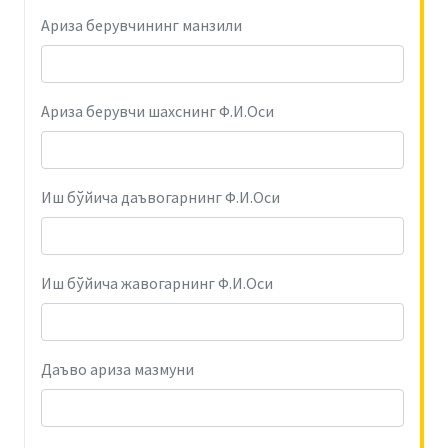
Ариза берувчининг манзили
Ариза берувчи шахснинг Ф.И.Оси
Иш бўйича даъвогарнинг Ф.И.Оси
Иш бўйича жавогарнинг Ф.И.Оси
Даъво ариза мазмуни