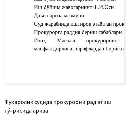
Иш бўйича жавогарнинг Ф.И.Оси
Даъво ариза мазмуни
Суд жараёнида иштирок этаётган проку
Прокурорга раддия бериш сабаблари
Изоҳ: Масалан прокурорнинг к
манфаатдорлиги, тарафлардан бирига қ
Фуқаролик судида прокурорни рад этиш
тўғрисида ариза