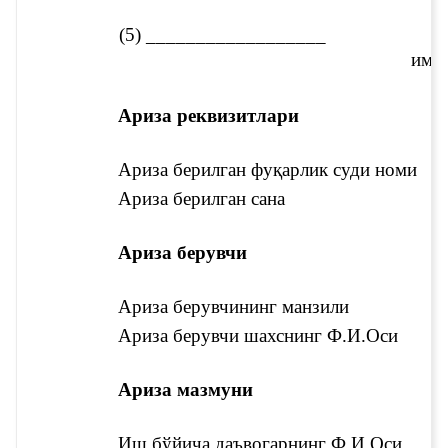
(5) __________________
имз
Ариза реквизитлари
Ариза берилган фуқарлик суди номи
Ариза берилган сана
Ариза берувчи
Ариза берувчининг манзили
Ариза берувчи шахснинг Ф.И.Оси
Ариза мазмуни
Иш бўйича даъвогарнинг Ф.И.Оси