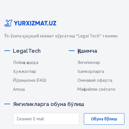
Ўз-ўзига ҳуқуқий хизмат кўрсатиш “Legal Tech” тизими
Legal Tech
Қўшимча
Лойиҳа ҳақида
Янгиликлар
Ҳужжатлар
Ҳамкорларга
Йўриқнома (FAQ)
Оммавий оферта
Алоқа
Маҳфийлик сиёсати
Янгиликларга обуна бўлиш
Обуна бўлиш