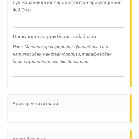
Суд жараёнида иштирок этаётган прокурорнинг
Ф.И.О.си
Прокурорга раддия бериш сабаблари
Изоҳ: Масалан прокурорнинг кўрилаётган иш
натижасидан манфаатдорлиги, тарафлардан
бирига қариндошлиги ёки бошқалар
Ариза реквизитлари