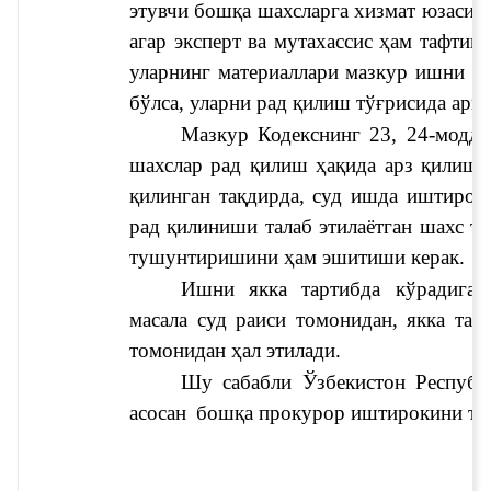
этувчи бошқа шахсларга хизмат юзасидан
агар эксперт ва мутахассис ҳам тафтиш 
уларнинг материаллари мазкур ишни қўз
бўлса, уларни рад қилиш тўғрисида ари
Мазкур Кодекснинг 23, 24-модда
шахслар рад қилиш ҳақида арз қилиши
қилинган тақдирда, суд ишда иштирок 
рад қилиниши талаб этилаётган шахс т
тушунтиришини ҳам эшитиши керак.
Ишни якка тартибда кўрадиган
масала суд раиси томонидан, якка тарк
томонидан ҳал этилади.
Шу сабабли Ўзбекистон Республ
асосан 
бошқа прокурор иштирокини та