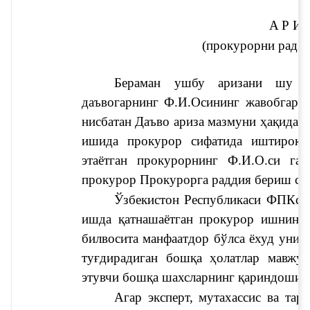
А
Р И 
(прокурорни рад э
Бераман ушбу аризани шу ҳ
даъвогарнинг Ф.И.Оси
нинг жавобгар 
нисбатан 
Даъво ариза мазмуни
 ҳақидаги
ишида прокурор сифатида иштирок э
этаётган прокурорнинг Ф.И.О.си 
га 
прокурор 
Прокурорга раддия бериш са
Ўзбекистон Республикаси ФПКсини
ишда қатнашаётган прокурор 
ишнинг 
билвосита манфаатдор бўлса ёхуд унинг
туғдирадиган бошқа ҳолатлар мавжуд
этувчи бошқа шахсларнинг қариндоши б
Агар эксперт, мутахассис ва та