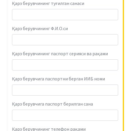
Қарз берувчининг туғилган санаси
Қарз берувчининг Ф.И.О.си
Қарз берувчининг паспорт серияси ва рақами
Қарз берувчига паспортни берган ИИБ номи
Қарз берувчига паспорт берилган сана
Қарз берувчининг телефон рақами