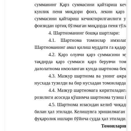
сумманинг 
Қарз суммасини қайтариш кечик
кунлик пеня миқдори
 фоиз, лекин қарз с
суммасини қайтариш кечиктирилганлиги уч
фоизидан ортиқ бўлмаган миқдорда пеня тўлай
4. Шартноманинг бошқа шартлари:
Шартноманинг амал қилиш муддати 
га қадар а
4.2. Қарз олувчи қарз суммасини мудд
тақдирда қарз суммаси қарз берувчи томон
далолатнома имзоланган кунда шартнома бекор
4.3. Мазкур шартнома ва унинг ажралм
нусхада тузилди ва бир нусхадан томонларда с
4.4. Мазкур шартномага киритиладиган
розилиги асосида қўшимча шартнома тузиш йў
4.5. Шартнома юзасидан келиб чиқадиг
билан ҳал этилади. Келишувга эришилмаган та
фуқаролик ишлари бўйича судда ҳал этилади.
Томонларнинг