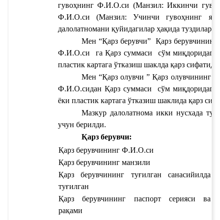
гувоҳнинг Ф.И.О.си
 (Манзил: 
Иккинчи гуво
Ф.И.О.си
 (Манзил: 
Учинчи гувоҳнинг яш
далолатномани қуйидагилар ҳақида туздилар:
Мен “Қарз берувчи” 
Қарз берувчининг
Ф.И.О.си 
 га 
Қарз суммаси 
 сўм миқдоридаги
пластик картага ўтказиш
 шаклда қарз сифатида
Мен “Қарз олувчи ” 
Қарз олувчининг Ф
Ф.И.О.си
дан 
Қарз суммаси 
 сўм миқдоридаги
ёки пластик картага ўтказиш
 шаклида қарз сиф
Мазкур далолатнома икки нусхада тузи
учун берилди.
Қарз берувчи:
Қарз берувчининг Ф.И.О.си
Қа
Қарз берувчининг манзили 
Қа
Қарз берувчининг туғилган санаси
йилда 
Қа
туғилган
Қарз берувчининг паспорт серияси ва 
рақами
ту