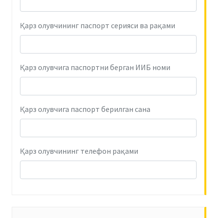
Қарз олувчининг паспорт серияси ва рақами
Қарз олувчига паспортни берган ИИБ номи
Қарз олувчига паспорт берилган сана
Қарз олувчининг телефон рақами