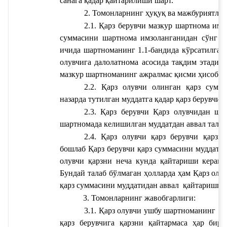
сана
га қадар қайтарилиши шарт.
2. Томонларнинг ҳуқуқ ва мажбуриятлар
2.1. Қарз берувчи мазкур шартнома имз
суммасини шартнома имзоланганидан сўнг 
ичида шартноманинг 1.1-бандида кўрсатилган
олувчига далолатнома асосида тақдим этади. 
мазкур шартноманинг ажралмас қисми ҳисобла
2.2. Қарз олувчи олинган қарз сумма
назарда тутилган муддатга қадар қарз берувчиг
2.3. Қарз берувчи Қарз олувчидан ша
шартномада келишилган муддатдан аввал талаб
2.4. Қарз олувчи қарз берувчи қарзн
бошлаб 
Қарз берувчи қарз суммасини муддатда
олувчи қарзни неча кунда қайтариши керак
 
Бундай талаб бўлмаган ҳолларда ҳам Қарз олу
қарз суммасини муддатидан аввал 
қайтаришга 
3. Томонларнинг жавобгарлиги:
3.1. Қарз олувчи ушбу шартноманинг 1.3
қарз берувчига қарзни қайтармаса ҳар бир 