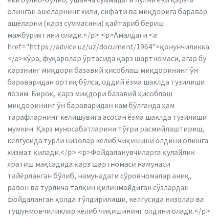
олинган ашёларнинг хили, сифати ва миқдорига баравар
ашёларни (қарз суммасини) қайтариб бериш
мажбуриятини олади.</p> <p>Амалдаги <a
href="https://advice.uz/uz/document/1964">қонунчиликка
</a>кўра, фуқаролар ўртасида қарз шартномаси, агар бу
қарзнинг миқдори базавий ҳисоблаш миқдорининг ўн
бараваридан ортиқ бўлса, оддий ёзма шаклда тузилиши
лозим. Бироқ, қарз миқдори базавий ҳисоблаш
миқдорининг ўн бараваридан кам бўлганда ҳам
тарафларнинг келишувига асосан ёзма шаклда тузилиши
мумкин. Қарз муносабатларини тўғри расмийлаштириш,
келгусида турли низолар келиб чиқишини олдини олишга
хизмат қилади.</p> <p>Фойдаланувчиларга қулайлик
яратиш мақсадида қарз шартномаси намунаси
тайёрланган бўлиб, намунадаги сўровномалар аниқ,
равон ва турлича талқин қилинмайдиган сўзлардан
фойдаланган ҳолда тўлдирилиши, келгусида низолар ва
тушунмовчиликлар келиб чиқишининг олдини олади.</p>