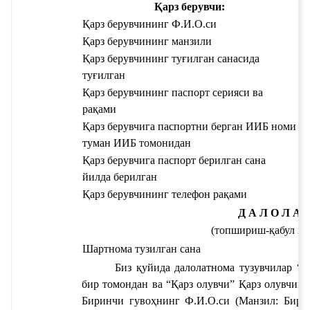
Қарз берувчи:
Қарз берувчининг Ф.И.О.си
Қа
Қарз берувчининг манзили
Қа
Қарз берувчининг туғилган санаси
да 
Қа
туғилган
Қа
Қарз берувчининг паспорт серияси ва 
рақами
ту
Қарз берувчига паспортни берган ИИБ номи 
Қа
туман ИИБ томонидан
бе
Қарз берувчига паспорт берилган сана 
Қа
йилда берилган
Қарз берувчининг телефон рақами
Д
А Л О Л А 
(топшириш-қабул қи
Шартнома тузилган сана
Биз қуйида далолатнома тузувчилар “Қ
бир томондан ва “Қарз олувчи” 
Қарз олувчини
Биринчи гувоҳнинг Ф.И.О.си
 (Манзил: 
Бири