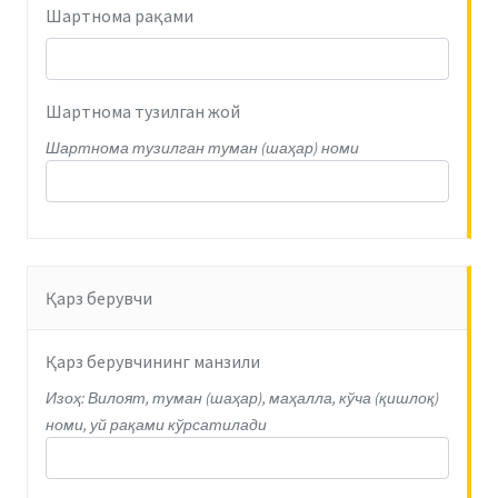
Шартнома рақами
Шартнома тузилган жой
Шартнома тузилган туман (шаҳар) номи
Қарз берувчи
Қарз берувчининг манзили
Изоҳ: Вилоят, туман (шаҳар), маҳалла, кўча (қишлоқ)
номи, уй рақами кўрсатилади