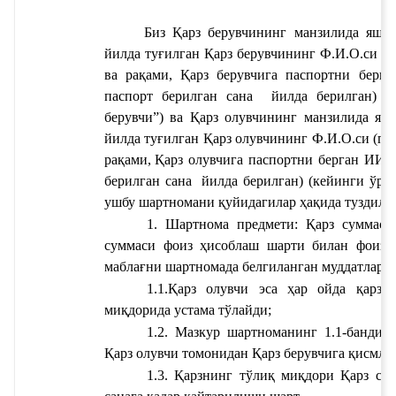
Биз 
Қарз берувчининг манзили
да яшов
йилда туғилган 
Қарз берувчининг Ф.И.О.си
 (п
ва рақами
,
Қарз берувчига паспортни берг
паспорт берилган сана 
 йилда берилган) б
берувчи”) ва 
Қарз олувчининг манзили
да яш
йилда туғилган 
Қарз олувчининг Ф.И.О.си
 (па
рақами
,
Қарз олувчига паспортни берган ИИБ
берилган сана 
 йилда берилган) (кейинги ўри
ушбу шартномани қуйидагилар ҳақида туздилар
1. Шартнома предмети: 
Қарз суммаси
суммаси 
фоиз ҳисоблаш шарти билан 
ф
оизс
маблағни шартномада белгиланган муддатлард
1.1.Қарз олувчи эса ҳар ойда қарзн
миқдорида устама тўлайди;
1.2. Мазкур шартноманинг 1.1-бандида
Қарз олувчи томонидан Қарз берувчига қисмла
1.3. Қарзнинг тўлиқ миқдори 
Қарз су