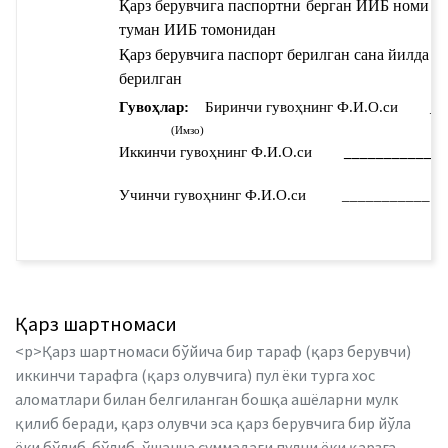
Қарз берувчига паспортни берган ИИБ номи 
Қа
туман ИИБ томонидан
бе
Қарз берувчига паспорт берилган сана 
йилда 
берилган
Гувоҳлар:
Биринчи гувоҳнинг Ф.И.О.си
__
(Имзо)
Иккинчи гувоҳнинг Ф.И.О.си
___________ 
Учинчи гувоҳнинг Ф.И.О.си
___________
Қарз шартномаси
<p>Қарз шартномаси бўйича бир тараф (қарз берувчи)
иккинчи тарафга (қарз олувчига) пул ёки турга хос
аломатлари билан белгиланган бошқа ашёларни мулк
қилиб беради, қарз олувчи эса қарз берувчига бир йўла
ёки бўлиб-бўлиб, ўшанча суммадаги пулни ёки қарзга