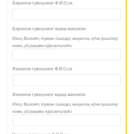
Биринчи гувоҳнинг Ф.И.О.си
Биринчи гувоҳнинг яшаш манзили
Изоҳ: Вилоят, туман (шаҳар), маҳалла, кўча (қишлоқ)
номи, уй рақами кўрсатилади
Иккинчи гувоҳнинг Ф.И.О.си
Иккинчи гувоҳнинг яшаш манзили
Изоҳ: Вилоят, туман (шаҳар), маҳалла, кўча (қишлоқ)
номи, уй рақами кўрсатилади