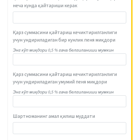
неча кунда қайтариши керак
Қарз суммасини қайтариш кечиктирилганлиги
учун ундириладиган бир кунлик пеня миқдори
Энг кўп миқдори 0,5 % гача белгиланиши мумкин
Қарз суммасини қайтариш кечиктирилганлиги
учун ундириладиган умумий пеня миқдори
Энг кўп миқдори 0,5 % гача белгиланиши мумкин
Шартноманинг амал қилиш муддати