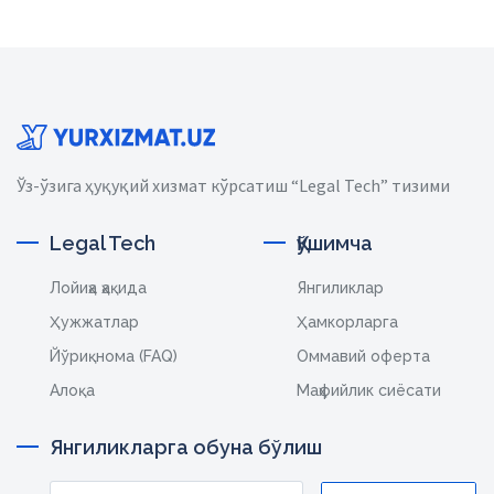
Ўз-ўзига ҳуқуқий хизмат кўрсатиш “Legal Tech” тизими
Legal Tech
Қўшимча
Лойиҳа ҳақида
Янгиликлар
Ҳужжатлар
Ҳамкорларга
Йўриқнома (FAQ)
Оммавий оферта
Алоқа
Маҳфийлик сиёсати
Янгиликларга обуна бўлиш