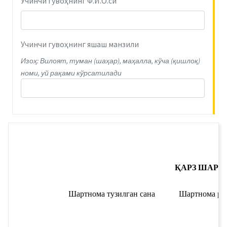
Учинчи гувоҳнинг Ф.И.О.си
Учинчи гувоҳнинг яшаш манзили
Изоҳ: Вилоят, туман (шаҳар), маҳалла, кўча (қишлоқ)
номи, уй рақами кўрсатилади
ҚАРЗ ШАРТ
Шартнома тузилган сана
Шартнома ра