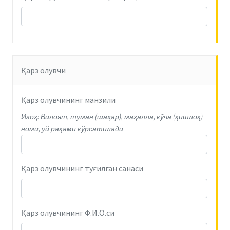
Қарз олувчи
Қарз олувчининг манзили
Изоҳ: Вилоят, туман (шаҳар), маҳалла, кўча (қишлоқ)
номи, уй рақами кўрсатилади
Қарз олувчининг туғилган санаси
Қарз олувчининг Ф.И.О.си