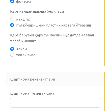
фоизсиз
Қарз қандай шаклда берилади
нақд пул
пул кўчириш ёки пластик картага ўтказиш
Қарз берувчи қарз суммасини муддатдан аввал
талаб қилишга
Ҳақли
ҳақли эмас
Шартнома реквизитлари
Шартнома тузилган сана