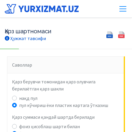
Қарз шартномаси
Ҳужжат тавсифи
Саволлар
Қарз берувчи томонидан қарз олувчига
берилаётган қарз шакли
нақд пул
пул кўчириш ёки пластик картага ўтказиш
Қарз суммаси қандай шартда берилади
фоиз ҳисоблаш шарти билан