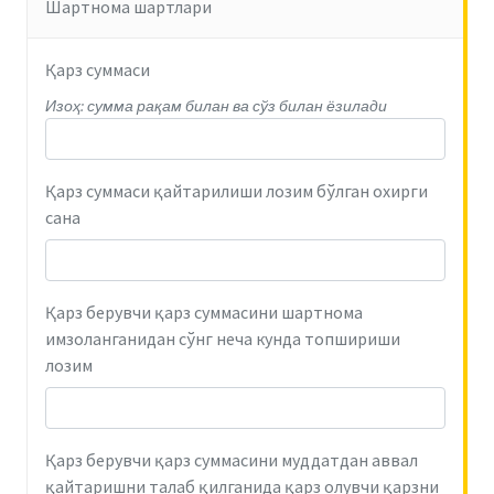
Шартнома шартлари
Қарз суммаси
Изоҳ: сумма рақам билан ва сўз билан ёзилади
Қарз суммаси қайтарилиши лозим бўлган охирги
сана
Қарз берувчи қарз суммасини шартнома
имзоланганидан сўнг неча кунда топшириши
лозим
Қарз берувчи қарз суммасини муддатдан аввал
қайтаришни талаб қилганида қарз олувчи қарзни