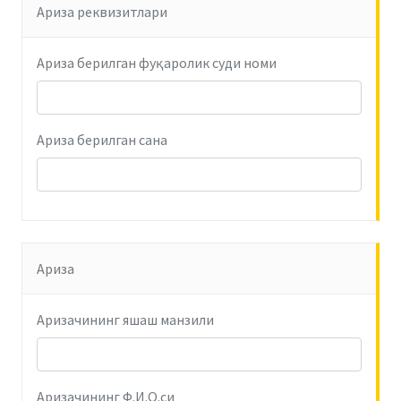
Ариза реквизитлари
Ариза берилган фуқаролик суди номи
Ариза берилган сана
Ариза
Аризачининг яшаш манзили
Аризачининг Ф.И.О.си