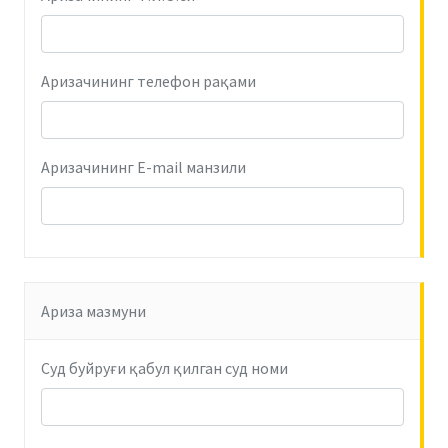
Аризачининг телефон рақами
Аризачининг E-mail манзили
Ариза мазмуни
Суд буйруғи қабул қилган суд номи