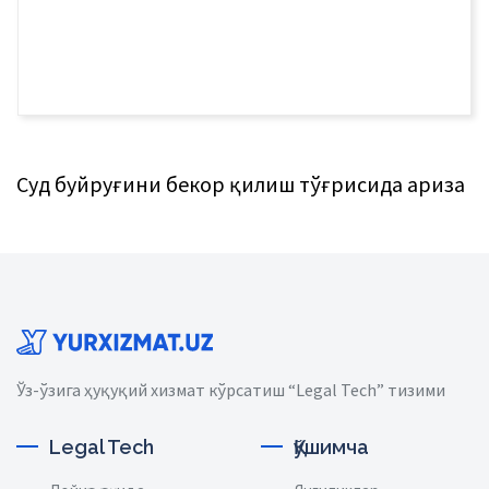
Суд буйруғини бекор қилиш тўғрисида ариза
Ўз-ўзига ҳуқуқий хизмат кўрсатиш “Legal Tech” тизими
Legal Tech
Қўшимча