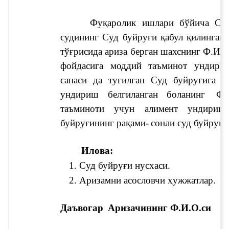
Фуқаролик ишлари бўйича 
судининг 
Суд буйруғи қабул қилинган 
тўғрисида ариза берган шахснинг Ф.И.
фойдасига моддий таъминот ундириш
санаси 
да туғилган 
Суд буйруғига ас
ундириш белгиланган боланинг 
Ф.
таъминоти учун алимент ундириш
буйруғининг рақами
-
сонли суд буйруғи
Илова:
1. Суд буйруғи нусхаси.
2. Аризамни асословчи ҳужжатлар. 
Даъвогар 
Аризачининг Ф.И.О.си