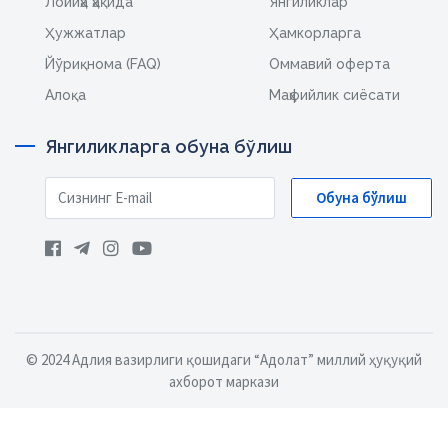
Лойиҳа ҳақида
Янгиликлар
Ҳужжатлар
Ҳамкорларга
Йўриқнома (FAQ)
Оммавий оферта
Алоқа
Маҳфийлик сиёсати
Янгиликларга обуна бўлиш
Обуна бўлиш
© 2024 Адлия вазирлиги қошидаги “Адолат” миллий ҳуқуқий
ахборот маркази