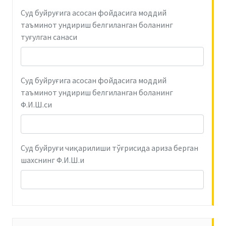
Суд буйруғига асосан фойдасига моддий
таъминот ундириш белгиланган боланинг
туғулган санаси
Суд буйруғига асосан фойдасига моддий
таъминот ундириш белгиланган боланинг
Ф.И.Ш.си
Суд буйруғи чиқарилиши тўғрисида ариза берган
шахснинг Ф.И.Ш.и