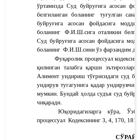
ўртамизда 
Суд буйруғига асосан фой
белгиланган боланинг 
туғулган санас
буйруғига асосан фойдасига моддий
боланинг 
Ф.И.Ш.си
Суд буйруғига асосан фойдасига модд
боланинг 
Ф.И.Ш.си
ни ўз фарзандим де
Фуқаролик процессуал кодексинин
қилинган талабга қарши эътирозларин
Алимент ундириш тўғрисидаги суд бу
ундирув тугагунига қадар ундирувчини
мумкин. Бундай ҳолда судъя суд буйруғ
чиқаради. 
 Юқоридагиларга кўра, Ўзбекистон Республикаси Фуқаролик 
процессуал 
Кодексининг 3, 4, 170, 181,
СЎРАЙ