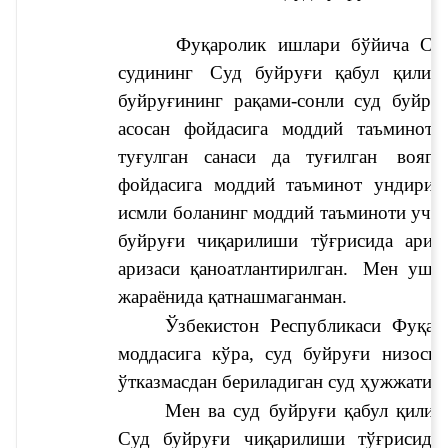
 Фуқаролик ишлари бўйича 
судининг 
Суд буйруғи қабул қилинг
буйруғининг рақами
-сонли суд буйру
асосан фойдасига моддий таъминот 
туғулган санаси 
да туғилган 
вояга
фойдасига моддий таъминот ундириш
исмли боланинг моддий таъминоти учун
буйруғи чиқарилиши тўғрисида ариз
аризаси қаноатлантирилган. 
Мен ушбу 
жараёнида қатнашмаганман. 
Ўзбекистон Республикаси Фуқар
моддасига кўра, суд буйруғи низосиз
ўтказмасдан бериладиган суд ҳужжатиди