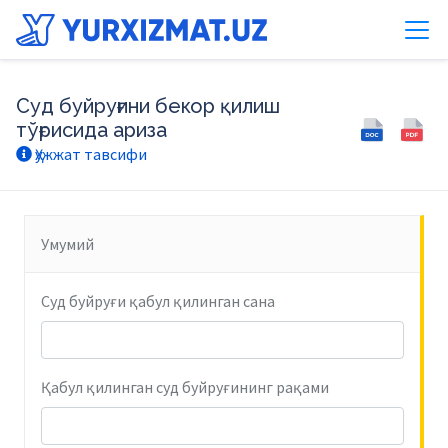
Суд буйруғини бекор қилиш
тўғрисида ариза
Ҳужжат тавсифи
Умумий
Суд буйруғи қабул қилинган сана
Қабул қилинган суд буйруғининг рақами