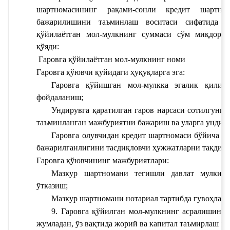
шартномасининг рақами
-сонли кредит шартном
бажарилишини таъминлаш воситаси сифатида 
қўйилаётган мол-мулкнинг суммаси
 сўм миқдорда
қўяди: 
 Гаровга қўйилаётган мол-мулкнинг номи
Гаровга қўювчи қуйидаги ҳуқуқларга эга:
Гаровга қўйишган 
мол
-мулкка эгалик қилиш
фойдаланиш;
Ундирувга қаратилган гаров нарсаси сотилгунга 
таъминланган мажбуриятни бажариш ва уларга ундир
Гаровга олувчидан кредит шартномаси бўйича ма
бажарилганлигини тасдиқловчи ҳужжатларни тақдим 
Гаровга қўювчининг мажбуриятлари:
Мазкур шартномани тегишли давлат мулкини
ўтказиш;
Мазкур шартномани нотариал тартибда гувоҳлан
9. Гаровга қўйилган мол-мулкнинг асралишини
жумладан, ўз вақтида жорий ва капитал таъмирлаш и