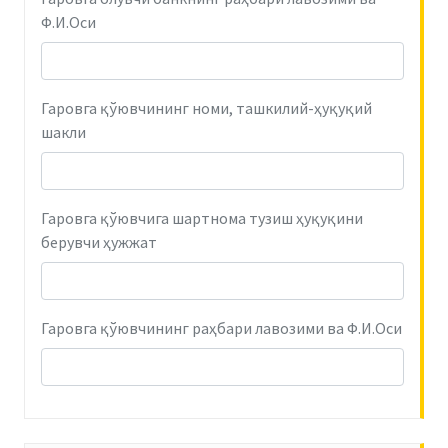
Ф.И.Оси
Гаровга қўювчининг номи, ташкилий-ҳуқуқий
шакли
Гаровга қўювчига шартнома тузиш ҳуқуқини
берувчи ҳужжат
Гаровга қўювчининг раҳбари лавозими ва Ф.И.Оси