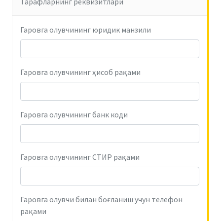
Тарафларнинг реквизитлари
Гаровга олувчининг юридик манзили
Гаровга олувчининг ҳисоб рақами
Гаровга олувчининг банк коди
Гаровга олувчининг СТИР рақами
Гаровга олувчи билан боғланиш учун телефон
рақами