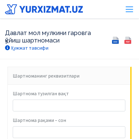
Давлат мол мулкини гаровга
қўйиш шартномаси
Ҳужжат тавсифи
Шартноманинг реквизитлари
Шартнома тузилган вақт
Шартнома рақами – сон