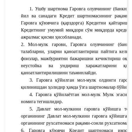
1. Ушбу шартнома Гаровга олувчининг (банкнин
йил ва сана
даги 
Кредит шартномасининг рақами
-
Гаровга қўювчига (қарздорга) 
Кредитни қайтариш 
Кредитнинг умумий миқдори
 сўм миқдорда кредит
ажралмас қисми ҳисобланади.
2. Мол-мулк гарови, Гаровга олувчининг (банкн
талабларни, уларни қаноатлантириш пайтига келиб
фоизлар, мажбуриятни бажаришни кечиктириш оқиба
неустойка ва ундириш харажатларини қоп
қаноатлантирилишини таъминлайди.
3. Гаровга қўйилган мол-мулк олдинги гаровл
қилинишдан ҳолидир ҳамда ўзга шартномалар бўйича 
4. Гаровга қўйилаётган мол-мулк 
Мулк эгасини
номи
га тегишлидир.
5. Давлат мол-мулкини гаровга қўйишга тег
органининг 
Давлат мол-мулкини гаровга қўйишга т
органининг рухсатномаси рақами
-сонли рухсатномаси
6. Гаровга қўювчи 
Кредит шартномаси имзол