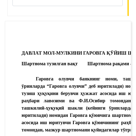
ДАВЛАТ МОЛ-МУЛКИНИ ГАРОВГА 
ҚЎЙИШ
 Ш
Шартнома тузилган вақт
Шартнома рақами – 
Гаровга олувчи банкнинг номи, ташк
ўринларда “Гаровга олувчи” деб юритилади) ном
тузиш ҳуқуқини берувчи ҳужжат
 асосида иш юр
раҳбари лавозими ва Ф.И.Оси
бир томондан 
ташкилий-ҳуқуқий шакли
 (кейинги ўринларда 
юритилади) номидан 
Гаровга қўювчига шартнома
асосида иш юритувчи 
Гаровга қўювчининг раҳба
томондан, мазкур шартномани
қуйидагилар тўғрис