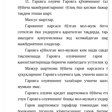
11. Гаровга олувчи Гаровга қўювчининг тала
бўйича мажбуриятларнинг тўлиқ ёки қисман бажарил
тақдим этиши шарт.
Махсус шартлар.
Гаровнинг нарсаси бўлган мол-мулк бегонал
сотилган ёки ундирувга қаратилган тақдирда, тараф
амалдаги қонунчиликка зид келмайдиган шартл
мажбуриятини оладилар.
Гаровга қўйилган мол-мулкни ким ошди савдоси
тақсимлашда Гаровга олувчининг гаров шар
қаноатлантиришда биринчи навбатдаги устунлик ҳуқу
Мазкур шартнома бўйича гаров нарсасига бўл
ҳуқуқларнинг Гаровга олувчига ҳам, учинчи шахслар
Гаровга олувчининг талаблари учинчи шахсла
мумкин эмас.
Гаровга олувчи кредит шартномаси бўйича етиш
учун Гаровга олувчининг бошқа мол-мулкига ундиру
Гаров шартномаси тарафлар томонидан имзола
бошқариш тегишли қўмитасининг гаров битимлар