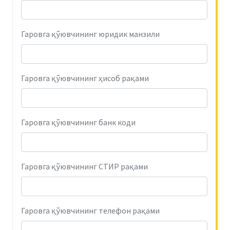
Гаровга қўювчининг юридик манзили
Гаровга қўювчининг ҳисоб рақами
Гаровга қўювчининг банк коди
Гаровга қўювчининг СТИР рақами
Гаровга қўювчининг телефон рақами