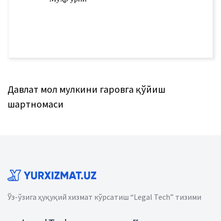
Давлат мол мулкини гаровга қўйиш
шартномаси
Ўз-ўзига ҳуқуқий хизмат кўрсатиш “Legal Tech” тизими