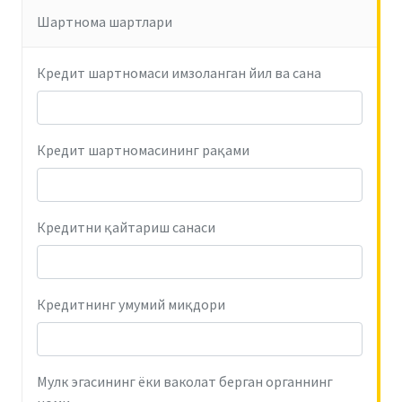
Шартнома шартлари
Кредит шартномаси имзоланган йил ва сана
Кредит шартномасининг рақами
Кредитни қайтариш санаси
Кредитнинг умумий миқдори
Мулк эгасининг ёки ваколат берган органнинг