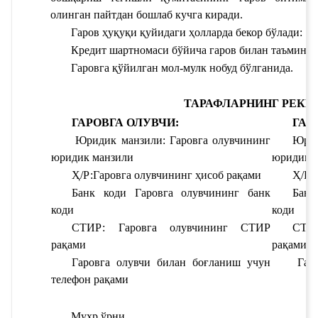
олинган пайтдан бошлаб кучга киради.
Гаров ҳуқуқи қуйидаги ҳолларда бекор бўлади:
Кредит шартномаси бўйича гаров билан таъминла
Гаровга қўйилган мол-мулк нобуд бўлганида.
ТАРАФЛАРНИНГ РЕКВ
ГАРОВГА ОЛУВЧИ:
ГАР
Юридик манзили: 
Гаровга олувчининг 
Юрид
юридик манзили
юридик 
Ҳ/Р:
Гаровга олувчининг ҳисоб рақами
Ҳ/Р 
Банк коди 
Гаровга олувчининг банк 
Банк
коди
коди
СТИР: 
Гаровга олувчининг СТИР 
СТИ
рақами
рақами
Гаровга олувчи билан боғланиш учун 
Гар
телефон рақами
Муҳр ўрни 