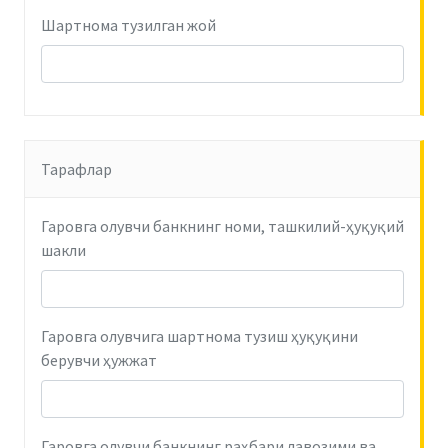
Шартнома тузилган жой
Тарафлар
Гаровга олувчи банкнинг номи, ташкилий-ҳуқуқий
шакли
Гаровга олувчига шартнома тузиш ҳуқуқини
берувчи ҳужжат
Гаровга олувчи банкнинг раҳбари лавозими ва