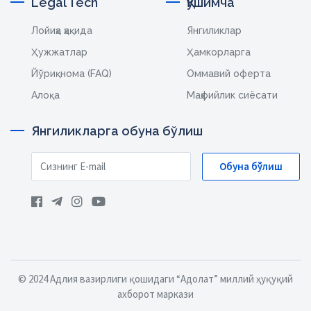
Legal Tech
Қўшимча
Лойиҳа ҳақида
Янгиликлар
Ҳужжатлар
Ҳамкорларга
Йўриқнома (FAQ)
Оммавий оферта
Алоқа
Маҳфийлик сиёсати
Янгиликларга обуна бўлиш
Обуна бўлиш
© 2024 Адлия вазирлиги қошидаги “Адолат” миллий ҳуқуқий
ахборот маркази