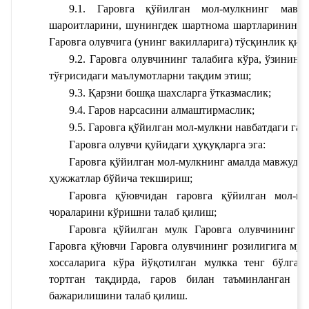
9.1. Гаровга қўйилган мол-мулкнинг мавж
шароитларини, шунингдек шартнома шартларининг 
Гаровга олувчига (унинг вакилларига) тўсқинлик қил
9.2. Гаровга олувчининг талабига кўра, ўзинин
тўғрисидаги маълумотларни тақдим этиш;
9.3. Қарзни бошқа шахсларга ўтказмаслик;
9.4. Гаров нарсасини алмаштирмаслик;
9.5. Гаровга қўйилган мол-мулкни навбатдаги гар
Гаровга олувчи қуйидаги ҳуқуқларга эга:
Гаровга қўйилган мол-мулкнинг амалда мавжудли
ҳужжатлар бўйича текшириш;
Гаровга қўювчидан гаровга қўйилган мол-му
чораларини кўришни талаб қилиш;
Гаровга қўйилган мулк Гаровга олувчининг а
Гаровга қўювчи Гаровга олувчининг розилигига муво
хоссаларига кўра йўқотилган мулкка тенг бўлган
тортган тақдирда, гаров билан таъминланган м
бажарилишини талаб қилиш.