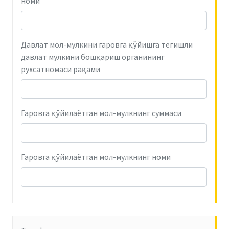
номи
Давлат мол-мулкини гаровга қўйишга тегишли
давлат мулкини бошқариш органининг
рухсатномаси рақами
Гаровга қўйилаётган мол-мулкнинг суммаси
Гаровга қўйилаётган мол-мулкнинг номи