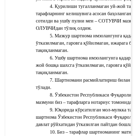
4. Қурилиши тугалланмаган уй-жой тара
тарафларнинг келишувига асосан баҳоланган с
сотилди ва ушбу пулни мен – СОТУВЧИ мазкур
ОЛУВЧИдан тўлиқ олдим.
5. Мазкур шартнома имзолангунга қадар 
ўтказилмаган, гаровга қўйилмаган, ижарага бер
тақиқланмаган.
6. Ушбу шартнома имзолангунга қадар с
жой бошқа шахсга ўтказилмаган, гаровга қўйил
тақиқланмаган.
7. Шартномани расмийлатириш билан б
тўлади.
8. Ўзбекистон Республикаси Фуқаролик к
мазмуни биз – тарафларга нотариус томонидан
9. Юқорида кўрсатилган мол-мулкка тара
шартнома Ўзбекистон Республикаси Фуқаролик 
давлат рўйхатидан ўтказилган пайтдан бошлаб 
10. Биз – тарафлар шартноманинг матнин