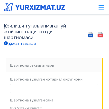
Қурилиши тугалланмаган уй-
жойнинг олди-сотди
шартномаси
Ҳужжат тавсифи
Шартнома реквизитлари
Шартнома тузилган нотариал округ номи
Шартнома тузилган сана
(сўз билан ёзилади)