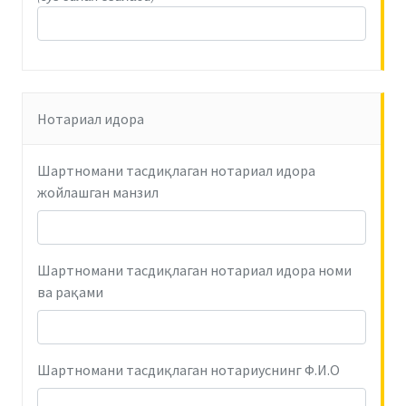
Нотариал идора
Шартномани тасдиқлаган нотариал идора
жойлашган манзил
Шартномани тасдиқлаган нотариал идора номи
ва рақами
Шартномани тасдиқлаган нотариуснинг Ф.И.О