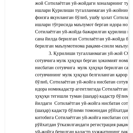
жой 
Сотилаётган уй-жойдаги хоналарнинг тури
ишлари 
Қурилиши тугалланмаган уй-жойнинг 
фоизга якунланган бўлиб, ушбу ҳолат 
Сотилаёт
ишлари тўғрисида маълумот берган идора номи
Сотилаётган уй-жойда бажарилган қурилиш иш
сана
 йилда берилган 
Сотилаётган уй-жойда ба
берилган маълумотнома рақами
-сонли маълумо
3. Қурилиши тугалланмаган уй-жой СО
сотувчига мулк ҳуқуқи берган ҳокимият номи 
 
нисбатан сотувчига 
мулк ҳуқуқи берилган сана
сотувчининг мулк ҳуқуқи белгиланган қарор р
бўлиб, 
Сотилаётган уй-жойга нисбатан сотувчи
идора номи
кадастр агентлигида 
Сотилаётган уй
ҳуқуқи тегишли туман (шаҳар) кадастр бўлими
йилдаги 
 Сотилаётган уй-жойга нисбатан соту
(шаҳар) кадастр бўлими томонидан рўйхатдан ў
китобига 
Сотилаётган уй-жойга нисбатан сотув
рўйхатдан ўтказилгандаги регистрация рақами
уй-жойга берилган кадастр ҳужжатининг рақа