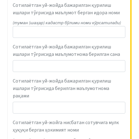
Сотилаётган уй-жойда бажарилган қурилиш
ишлари тўғрисида маълумот берган идора номи
(туман (шаҳар) кадастр бўлими номи кўрсатилади)
Сотилаётган уй-жойда бажарилган қурилиш
ишлари тўғрисида маълумотнома берилган сана
Сотилаётган уй-жойда бажарилган қурилиш
ишлари тўғрисида берилган маълумотнома
рақами
Сотилаётган уй-жойга нисбатан сотувчига мулк
ҳуқуқи берган ҳокимият номи