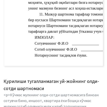
моҳияти, ҳуқуқий оқибатлари бизга нотариус 
унинг мазмуни бизнинг асл хоҳиш-истакларими
11. Мазкур шартнома тарафлар томонидан
бир нусхаси 
Шартномани тасдиқлаган нотариал
нотариуси 
Шартномани тасдиқлаган нотариус
тарафларга давлат рўйхатидан ўтказиш учун бе
ИМЗОЛАР: 
Сотувчининг Ф.И.О
______________
Сотиб олувчининг Ф.И.О
_____________
Нотариуснинг тасдиқлов ёзуви.
Қурилиши тугалланмаган уй-жойнинг олди-
сотди шартномаси
<p>Кўчмас мулкнинг олди-сотди шартномасига биноан
сотувчи бино, иншоот, квартира ёки бошқа кўчмас
мулкни сотиб олувчига мулк қилиб топширишни