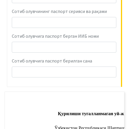
Сотиб олувчининг паспорт серияси ва рақами
Сотиб олувчига паспорт берган ИИБ номи
Сотиб олувчига паспорт берилган сана
Қурилиши тугалланмаган уй-жой
Ўзбекистон Республикаси 
Шартнома 