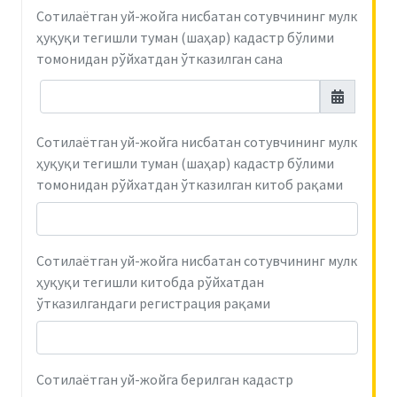
Сотилаётган уй-жойга нисбатан сотувчининг мулк
ҳуқуқи тегишли туман (шаҳар) кадастр бўлими
томонидан рўйхатдан ўтказилган сана
Сотилаётган уй-жойга нисбатан сотувчининг мулк
ҳуқуқи тегишли туман (шаҳар) кадастр бўлими
томонидан рўйхатдан ўтказилган китоб рақами
Сотилаётган уй-жойга нисбатан сотувчининг мулк
ҳуқуқи тегишли китобда рўйхатдан
ўтказилгандаги регистрация рақами
Сотилаётган уй-жойга берилган кадастр