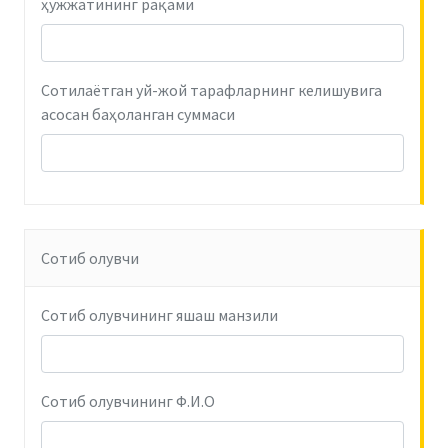
ҳужжатининг рақами
Сотилаётган уй-жой тарафларнинг келишувига
асосан баҳоланган суммаси
Сотиб олувчи
Сотиб олувчининг яшаш манзили
Сотиб олувчининг Ф.И.О