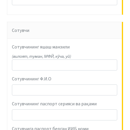
Сотувчи
Сотувчининг яшаш манзили
(вилоят, туман, МФЙ, кўча, уй)
Сотувчининг Ф.И.О
Сотувчининг паспорт серияси ва рақами
Сотувчига паспорт берган ИИБ номи