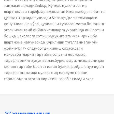
зиммасига олади.&nbsp; Кўчмас мулкни сотиш
шартномаси тарафлар имзолаган ёзма шаклдаги битта
ҳужжат тарзида тузилади.&nbsp;</p> <p>Амалдаги
қонунчиликка кўра, қурилиши тугалланмаган бинонинг
эгаси молиявий қийинчиликларга учраганда иншоотни
бошқа шахсларга сотиш ҳуқуқига эга.</p> <p>Ушбу
шартнома намунасида Қурилиши тугалланмаган уй-
жойни<br /> олди-сотди қилиш соҳасидаги
муносабатларни тартибга солувчи нормалар,
тарафларнинг ҳуқуқ ва мажбуриятлари, низоларни ҳал
қилиш тартиби баён этилган бўлиб, фойдаланувчидан
тарафларга ҳамда мулкка оид маълумотларни
саволномага асосан киритиш талаб этилади.</p>