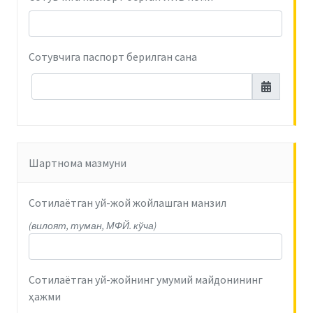
Сотувчига паспорт берилган сана
Шартнома мазмуни
Сотилаётган уй-жой жойлашган манзил
(вилоят, туман, МФЙ. кўча)
Сотилаётган уй-жойнинг умумий майдонининг
ҳажми