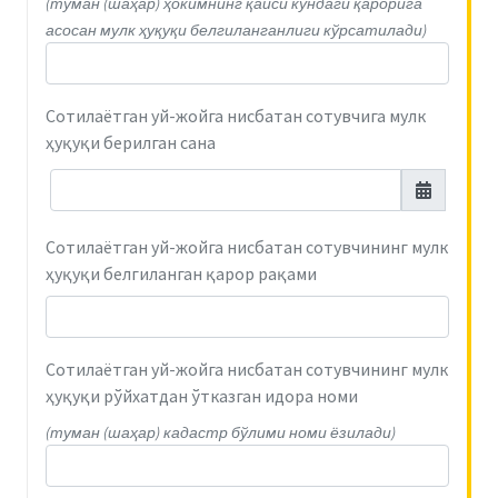
(туман (шаҳар) ҳокимнинг қайси кундаги қарорига
асосан мулк ҳуқуқи белгиланганлиги кўрсатилади)
Сотилаётган уй-жойга нисбатан сотувчига мулк
ҳуқуқи берилган сана
Сотилаётган уй-жойга нисбатан сотувчининг мулк
ҳуқуқи белгиланган қарор рақами
Сотилаётган уй-жойга нисбатан сотувчининг мулк
ҳуқуқи рўйхатдан ўтказган идора номи
(туман (шаҳар) кадастр бўлими номи ёзилади)