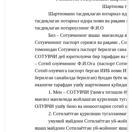
Шартнома тузи
Шартномани тасдиқлаган нотариал идор
тасдиқлаган нотариал идора номи ва рақами
 но
тасдиқлаган нотариуснинг Ф.И.О
Биз – 
Сотувчининг яшаш 
манзили
да яшо
Сотувчининг паспорт серияси ва рақами 
,
Соту
томонидан 
Сотувчига паспорт берилган сана
 й
СОТУВЧИ деб юритилувчи бир тарафдан ва 
Со
– 
Сотиб олувчининг Ф.И.О
га 
(паспорт 
Сотиб о
Сотиб олувчига паспорт берган ИИБ номи
 ИИБ
берилган сана
йилда берилган) бундан буён м
иккинчи тарафдан ушбу шартномани қуйидагил
1. Мен – СОТУВЧИ ўзимга тегишли бўлг
манзил
 манзилида жойлашган қурилиши тугалл
ОЛУВЧИ ушбу бино ва иншоотларни сотиб олд
2. Сотилаётган қурилиши тугалланмаган
умумий майдони 
Сотилаётган уй-жойни
яшаш майдони 
Сотилаётган уй-жойнинг яшаш