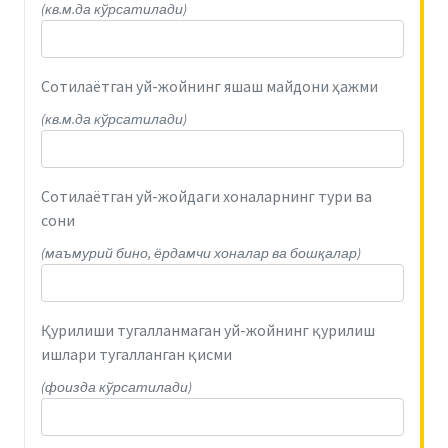
(кв.м.да кўрсатилади)
Сотилаётган уй-жойнинг яшаш майдони ҳажми
(кв.м.да кўрсатилади)
Сотилаётган уй-жойдаги хоналарнинг тури ва
сони
(маъмурий бино, ёрдамчи хоналар ва бошқалар)
Қурилиши тугалланмаган уй-жойнинг қурилиш
ишлари тугалланган қисми
(фоизда кўрсатилади)