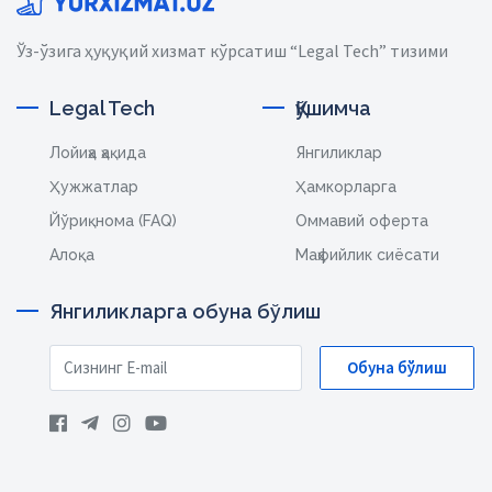
Ўз-ўзига ҳуқуқий хизмат кўрсатиш “Legal Tech” тизими
Legal Tech
Қўшимча
Лойиҳа ҳақида
Янгиликлар
Ҳужжатлар
Ҳамкорларга
Йўриқнома (FAQ)
Оммавий оферта
Алоқа
Маҳфийлик сиёсати
Янгиликларга обуна бўлиш
Обуна бўлиш