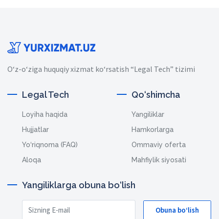
O‘z-o‘ziga huquqiy xizmat ko‘rsatish “Legal Tech” tizimi
Legal Tech
Qo‘shimcha
Loyiha haqida
Yangiliklar
Hujjatlar
Hamkorlarga
Yo‘riqnoma (FAQ)
Ommaviy oferta
Aloqa
Mahfiylik siyosati
Yangiliklarga obuna bo‘lish
Obuna bo‘lish