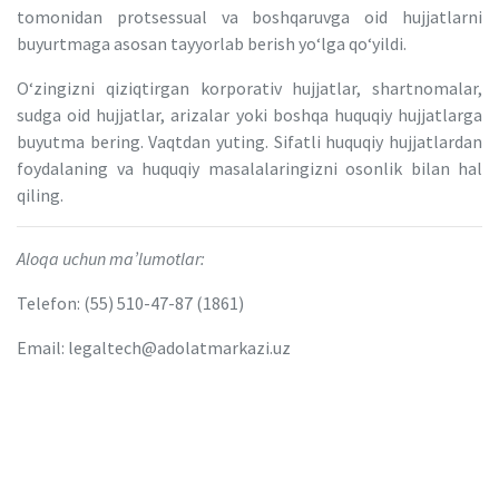
tomonidan protsessual va boshqaruvga oid hujjatlarni
buyurtmaga asosan tayyorlab berish yo‘lga qo‘yildi.
O‘zingizni qiziqtirgan korporativ hujjatlar, shartnomalar,
sudga oid hujjatlar, arizalar yoki boshqa huquqiy hujjatlarga
buyutma bering. Vaqtdan yuting. Sifatli huquqiy hujjatlardan
foydalaning va huquqiy masalalaringizni osonlik bilan hal
qiling.
Aloqa uchun ma’lumotlar:
Telefon: (55) 510-47-87 (1861)
Email: legaltech@adolatmarkazi.uz