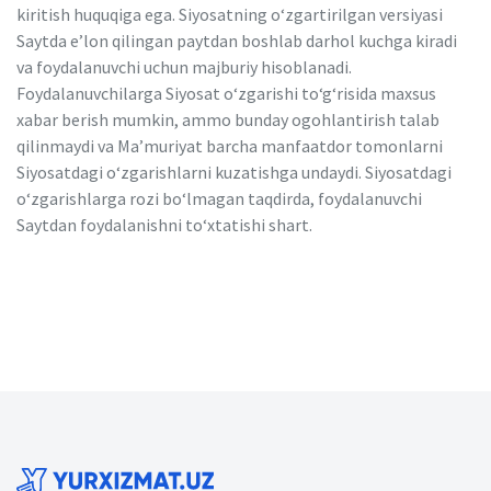
kiritish huquqiga ega. Siyosatning o‘zgartirilgan versiyasi
Saytda eʼlon qilingan paytdan boshlab darhol kuchga kiradi
va foydalanuvchi uchun majburiy hisoblanadi.
Foydalanuvchilarga Siyosat o‘zgarishi to‘g‘risida maxsus
xabar berish mumkin, ammo bunday ogohlantirish talab
qilinmaydi va Maʼmuriyat barcha manfaatdor tomonlarni
Siyosatdagi o‘zgarishlarni kuzatishga undaydi. Siyosatdagi
o‘zgarishlarga rozi bo‘lmagan taqdirda, foydalanuvchi
Saytdan foydalanishni to‘xtatishi shart.