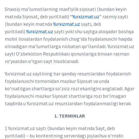
Shaxsiy maʼlumotlarning maxfiylik siyosati (bundan keyin
matnda Siyosat, deb yuritiladi) “
Yurxizmat.uz
” rasmiy sayti
(bundan keyin matnda
Yurxizmat.uz
sayti, deb
yuritiladi)
Yurxizmat.uz
sayti yoki shu saytga aloqador boshqa
mobil ilovalardan foydalanish chog‘ida foydalanuvchi haqida
olinadigan maʼlumotlarga nisbatan qo‘llaniladi. Yurxizmat.uz
sayti O‘zbekiston Respublikasi qonunlariga binoan rasman
ro‘yxatdan o‘tgan sayt hisoblanadi.
Yurxizmat.uz saytining har qanday resurslaridan foydalanish
foydalanuvchi tomonidan mazkur Siyosat va unda
ko‘rsatilgan shartlarga so‘zsiz rozi ekanligini anglatadi. Agar
foydalanuvchi mazkur Siyosat shartlariga rozi bo‘lmagan
taqdirda u Yurxizmat.uz resurslaridan foydalanmasligi kerak.
1. TERMINLAR
1 Yurxizmat.uz sayti (bundan keyin matnda Sayt, deb
yuritiladi) – bu kontentning serverdagi joylashuv o‘rnidir.