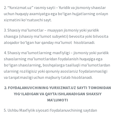
2. “Yurxizmat.uz” rasmiy sayti – Yuridik va jismoniy shaxslar
uchun huquqiy axamiyatga ega bo‘lgan hujjatlarning onlayn
xizmatini ko‘rsatuvchi sayt.
3. Shaxsiy maʼlumotlar – muayyan jismoniy yoki yuridik
shaxsga (shaxsiy maʼlumot subyekti) bevosita yoki bilvosita
aloqador bo‘lgan har qanday maʼlumot hisoblanadi.
4. Shaxsiy maʼlumotlarning maxfiyligi – jismoniy yoki yuridik
shaxslarning maʼlumotlaridan foydalanish huquqiga ega
bo‘lgan shaxslarning, boshqalarga taalluqli maʼlumotlardan
ularning roziligisiz yoki qonuniy asoslarsiz foydalanmasligi
va tarqatmasligi uchun majburiy talab hisoblanadi.
2. FOYDALANUVCHINING YURXIZMAT.UZ SAYTI TOMONIDAN
YIG‘ILADIGAN VA QAYTA ISHLANADIGAN SHAXSIY
MAʼLUMOTI
5. Ushbu Maxfiylik siyosati foydalanuvchining saytdan