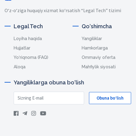
O‘z-o‘ziga huquqiy xizmat ko‘rsatish “Legal Tech” tizimi
Legal Tech
Qo‘shimcha
Loyiha haqida
Yangiliklar
Hujjatlar
Hamkorlarga
Yo‘riqnoma (FAQ)
Ommaviy oferta
Aloqa
Mahfiylik siyosati
Yangiliklarga obuna bo‘lish
Obuna bo‘lish