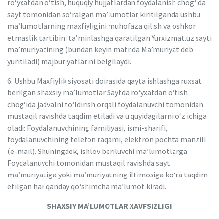
ro‘yxatdan o‘tish, huquqiy hujjatlardan foydalanish chog‘ida
sayt tomonidan so‘ralgan maʼlumotlar kiritilganda ushbu
maʼlumotlarning maxfiyligini muhofaza qilish va oshkor
etmaslik tartibini taʼminlashga qaratilgan Yurxizmat.uz sayti
maʼmuriyatining (bundan keyin matnda Maʼmuriyat deb
yuritiladi) majburiyatlarini belgilaydi.
6. Ushbu Maxfiylik siyosati doirasida qayta ishlashga ruxsat
berilgan shaxsiy maʼlumotlar Saytda ro‘yxatdan o‘tish
chog‘ida jadvalni to‘ldirish orqali foydalanuvchi tomonidan
mustaqil ravishda taqdim etiladi va u quyidagilarni o‘z ichiga
oladi: Foydalanuvchining familiyasi, ismi-sharifi,
foydalanuvchining telefon raqami, elektron pochta manzili
(e-mail). Shuningdek, ishlov beriluvchi maʼlumotlarga
Foydalanuvchi tomonidan mustaqil ravishda sayt
maʼmuriyatiga yoki maʼmuriyatning iltimosiga ko‘ra taqdim
etilgan har qanday qo‘shimcha maʼlumot kiradi.
SHAXSIY MAʼLUMOTLAR XAVFSIZLIGI