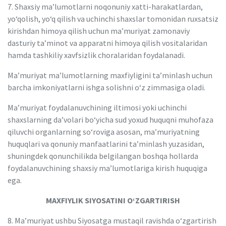
7. Shaxsiy maʼlumotlarni noqonuniy xatti-harakatlardan,
yo‘qolish, yo‘q qilish va uchinchi shaxslar tomonidan ruxsatsiz
kirishdan himoya qilish uchun maʼmuriyat zamonaviy
dasturiy taʼminot va apparatni himoya qilish vositalaridan
hamda tashkiliy xavfsizlik choralaridan foydalanadi.
Maʼmuriyat maʼlumotlarning maxfiyligini taʼminlash uchun
barcha imkoniyatlarni ishga solishni o‘z zimmasiga oladi.
Maʼmuriyat foydalanuvchining iltimosi yoki uchinchi
shaxslarning daʼvolari bo‘yicha sud yoxud huquqni muhofaza
qiluvchi organlarning so‘roviga asosan, maʼmuriyatning
huquqlari va qonuniy manfaatlarini taʼminlash yuzasidan,
shuningdek qonunchilikda belgilangan boshqa hollarda
foydalanuvchining shaxsiy maʼlumotlariga kirish huquqiga
ega.
MAXFIYLIK SIYOSATINI O‘ZGARTIRISH
8. Maʼmuriyat ushbu Siyosatga mustaqil ravishda o‘zgartirish