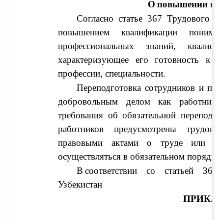
О
повышении к
Согласно статье 367 Трудового к
повышением квалификации понимае
профессиональных знаний, квалиф
характеризующее его готовность к
профессии, специальности. 
Переподготовка сотрудников и по
добровольным делом как работника
требования об обязательной переподг
работников предусмотрены трудов
правовыми актами о труде или тр
осуществляться в обязательном порядке
В
соответствии со статьей 367
Узбекистан
ПРИКА