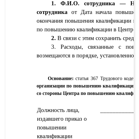
1. 
Ф.И.О. сотрудника
 — 
На
сотрудника
 от 
Дата начала повышен
окончания повышения квалификации
 н
по повышению квалификации
 в Центр 
2.
 В связи с этим сохранить сред
3. Расходы, связанные с повы
возмещаются в порядке, установленном 
Основание: 
статья 367 Трудового кодекс
организации по повышению квалификации
со стороны Центра по повышению квалифи
Должность лица, 
____________
издавшего приказ о 
повышении 
квалификации