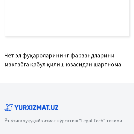
Чет эл фуқароларининг фарзандларини
мактабга қабул қилиш юзасидан шартнома
Ўз-ўзига ҳуқуқий хизмат кўрсатиш “Legal Tech” тизими