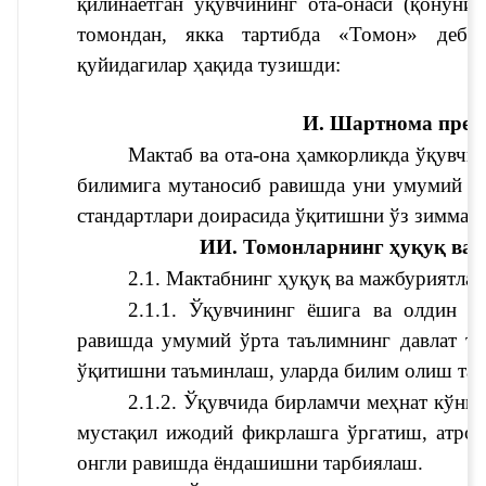
қилинаётган ўқувчининг ота-онаси (қонуни
томондан, якка тартибда «Томон» деб 
қуйидагилар ҳақида тузишди:
И. Шартнома пред
Мактаб ва ота-она ҳамкорликда ўқувчин
билимига мутаносиб равишда уни умумий ўрт
стандартлари доирасида ўқитишни ўз зиммаси
ИИ. Томонларнинг ҳуқуқ ва
2.1. Мактабнинг ҳуқуқ ва мажбуриятлар
2.1.1. Ўқувчининг ёшига ва олдин эг
равишда умумий ўрта таълимнинг давлат таъ
ўқитишни таъминлаш, уларда билим олиш та
2.1.2. Ўқувчида бирламчи меҳнат кўни
мустақил ижодий фикрлашга ўргатиш, атроф 
онгли равишда ёндашишни тарбиялаш.