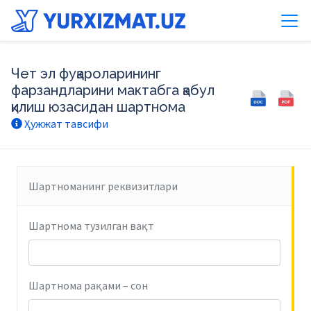
Чет эл фуқароларининг
фарзандларини мактабга қабул
қилиш юзасидан шартнома
Ҳужжат тавсифи
Шартноманинг реквизитлари
Шартнома тузилган вақт
Шартнома рақами – сон