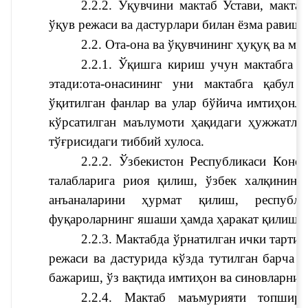
2.2.2. Ўқувчини мактаб Устави, мактаб
ўқув режаси ва дастурлари билан ёзма равиш
2.2. Ота-она ва ўқувчининг ҳуқуқ ва ма
2.2.1. Ўқишга кириш учун мактабга қ
этади:
ота-онасининг уни мактабга қабул қ
ўқитилган фанлар ва улар бўйича имтиҳонлар
кўрсатилган маълумоти ҳақидаги ҳужжатларн
тўғрисидаги тиббий хулоса.
2.2.2. Ўзбекистон Республикаси 
Конст
талабларига риоя қилиш, ўзбек халқининг 
анъаналарини ҳурмат қилиш, республи
фуқароларнинг яшаши ҳамда ҳаракат қилиши
2.2.3. Мактабда ўрнатилган ички тартиб
режаси ва дастурида кўзда тутилган барча 
бажариш, ўз вақтида имтиҳон ва синовларни
2.2.4. Мактаб маъмурияти топшири