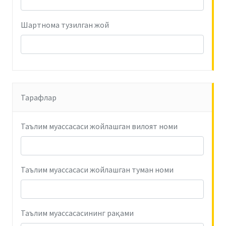
Шартнома тузилган жой
Тарафлар
Таълим муассасаси жойлашган вилоят номи
Таълим муассасаси жойлашган туман номи
Таълим муассасасининг рақами