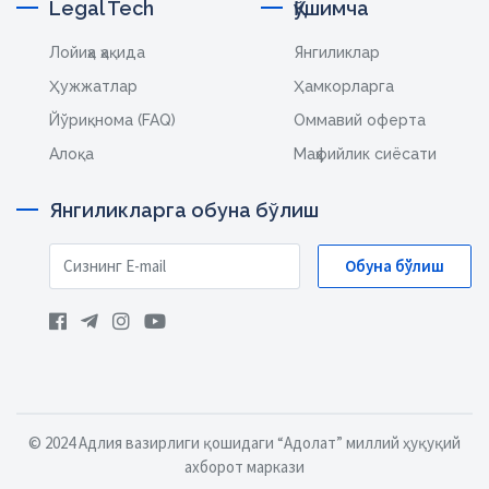
Legal Tech
Қўшимча
Лойиҳа ҳақида
Янгиликлар
Ҳужжатлар
Ҳамкорларга
Йўриқнома (FAQ)
Оммавий оферта
Алоқа
Маҳфийлик сиёсати
Янгиликларга обуна бўлиш
Обуна бўлиш
© 2024 Адлия вазирлиги қошидаги “Адолат” миллий ҳуқуқий
ахборот маркази