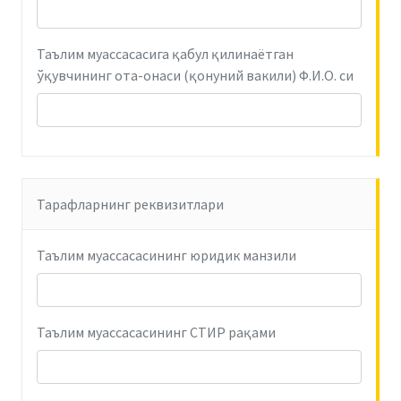
Таълим муассасасига қабул қилинаётган
ўқувчининг ота-онаси (қонуний вакили) Ф.И.О. си
Тарафларнинг реквизитлари
Таълим муассасасининг юридик манзили
Таълим муассасасининг СТИР рақами