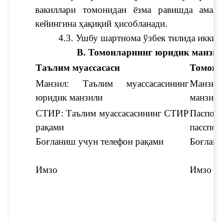
вакиллари томонидан ёзма равишда амалг
кейингина ҳақиқий ҳисобланади.
4.3. Ушбу шартнома ўзбек тилида икки 
В. Томонларнинг юридик манзил
Таълим муассасаси
Томон
Манзил: 
Таълим муассасасининг 
Манзил
юридик манзили
манзил
СТИР: 
Таълим муассасасининг СТИР 
Паспор
рақами
пасспор
Боғланиш учун телефон рақами
Боғлани
Имзо
Имзо