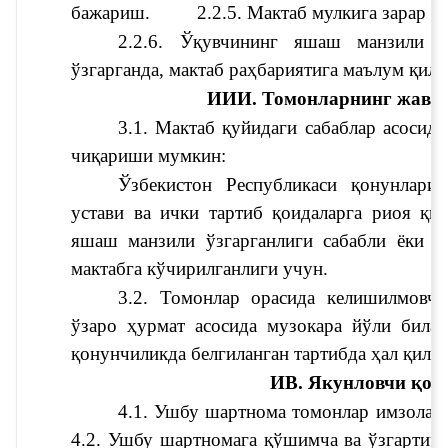
бажариш.
2.2.5. Мактаб мулкига зарар к
2.2.6. Ўқувчининг яшаш манзили в
ўзгарганда, мактаб раҳбариятига маълум қили
ИИИ. Томонларнинг жаво
3.1. Мактаб қуйидаги сабаблар асосида
чиқариши мумкин:
Ўзбекистон Республикаси қонунларин
устави ва ички тартиб қоидаларга риоя қил
яшаш манзили ўзгарганлиги сабабли ёки бо
мактабга кўчирилганлиги учун.
3.2. Томонлар орасида келишилмовчил
ўзаро ҳурмат асосида музокара йўли билан
қонунчиликда белгиланган тартибда ҳал қили
ИВ. Якунловчи қои
4.1. Ушбу шартнома томонлар имзолага
4.2. Ушбу шартномага қўшимча ва ўзгартир