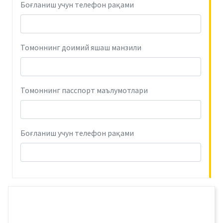
Боғланиш учун телефон рақами
Томоннинг доимий яшаш манзили
Томоннинг пасспорт маълумотлари
Боғланиш учун телефон рақами