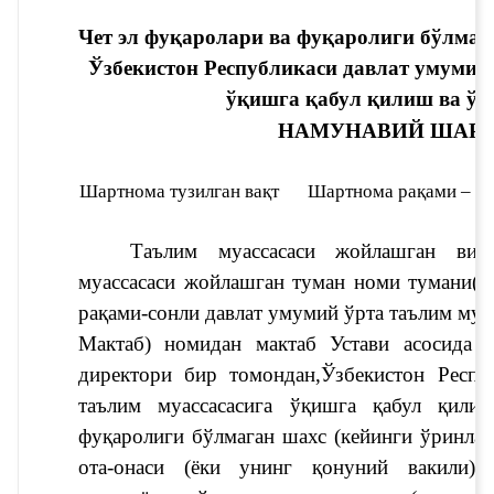
Чет эл фуқаролари ва фуқаролиги бўлмаг
Ўзбекистон Республикаси давлат умумий 
ўқишга қабул қилиш ва ўқ
НАМУНАВИЙ ШАР
Шартнома тузилган вақт
Шартнома рақами – с
Таълим муассасаси жойлашган вил
муассасаси жойлашган туман номи
 тумани(ш
рақами
-сонли давлат умумий ўрта таълим муа
Мактаб) номидан мактаб Устави асосида фа
директори бир томондан,
Ўзбекистон Респу
таълим муассасасига ўқишга қабул қилин
фуқаролиги бўлмаган шахс (кейинги ўринлар
ота-онаси (ёки унинг қонуний вакили)