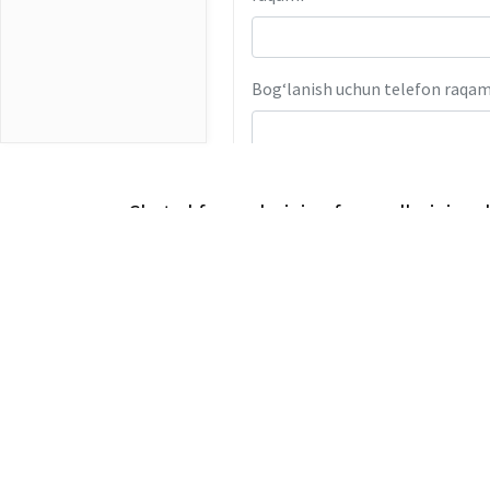
Bog‘lanish uchun telefon raqam
Tomonning doimiy yashash
Chet el fuqarolarining farzandlarini m
manzili
Tomonning passport
ma’lumotlari
L
Lo
O‘z-o‘ziga huquqiy xizmat ko‘rsatish
Bog‘lanish uchun telefon raqam
“Legal Tech” tizimi
Hu
Yo