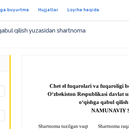
tga buyurtma
Hujjatlar
Loyiha haqida
qabul qilish yuzasidan shartnoma
Chet el fuqarolari va fuqaroligi 
O‘zbekiston Respublikasi davlat u
o‘qishga qabul qilish
NAMUNAVIY
Shartnoma tuzilgan vaqt
Shartnoma raq