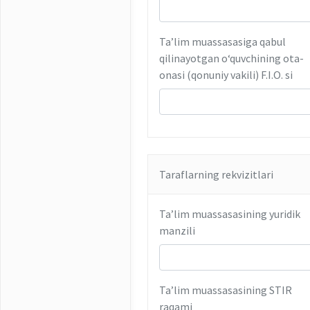
Ta’lim muassasasiga qabul
qilinayotgan o‘quvchining ota-
onasi (qonuniy vakili) F.I.O. si
Taraflarning rekvizitlari
Ta’lim muassasasining yuridik
manzili
Ta’lim muassasasining STIR
raqami