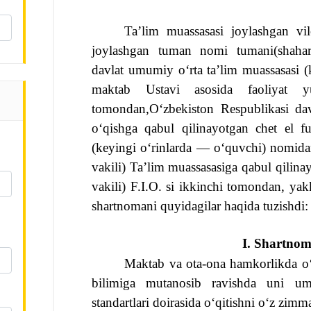
Ta’lim muassasasi joylashgan vi
joylashgan tuman nomi
 tumani(shaha
davlat umumiy o‘rta ta’lim muassasasi 
maktab Ustavi asosida faoliyat yur
tomondan,
O‘zbekiston Respublikasi dav
o‘qishga qabul qilinayotgan chet el fu
(keyingi o‘rinlarda — o‘quvchi) nomida
vakili) 
Ta’lim muassasasiga qabul qilina
vakili) F.I.O. si
 ikkinchi tomondan, yakk
shartnomani quyidagilar haqida tuzishdi:
I. Shartnom
Maktab va ota-ona hamkorlikda o‘
bilimiga mutanosib ravishda uni umu
standartlari doirasida o‘qitishni o‘z zimm