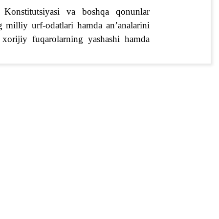
i 
Konstitutsiyasi
va boshqa qonunlar 
g milliy urf-odatlari hamda an’analarini 
 xorijiy fuqarolarning yashashi hamda 
 tartib-qoidalarga rioya qilish, o‘quv 
 turdagi o‘quv topshiriqlarini bajarish, 
sh. 
iriqlari hamda buyruqlarini bajarish.
lganda, ularni qoplash.
nzili va vaqtincha yashash muddati 
 qilish. 
 javobgarliklari
arga obuna bo‘lish
osida o‘quvchini o‘quvchilar safidan 
Obuna bo‘lish
ini buzganligi uchun; Maktab ustavi va 