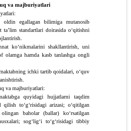
uq va majburiyatlari
atlari:
 oldin egallagan bilimiga mutanosib 
a’lim standartlari doirasida o‘qitishni 
jlantirish.
at ko‘nikmalarini shakllantirish, uni 
trof olamga hamda kasb tanlashga ongli 
aktabning ichki tartib qoidalari, o‘quv 
anishtirish.
q va majburiyatlari:
aktabga quyidagi hujjatlarni taqdim 
lish to‘g‘risidagi arizasi; o‘qitilgan 
lingan baholar (ballar) ko‘rsatilgan 
xalari; sog‘lig‘i to‘g‘risidagi tibbiy 