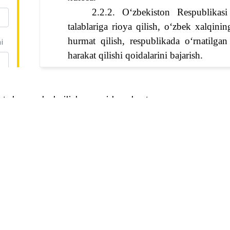
2.2.2. O‘zbekiston Respublikas
talablariga rioya qilish, o‘zbek xalqinin
hurmat qilish, respublikada o‘rnatilgan
i
harakat qilishi qoidalarini bajarish.
2.2.3. Maktabda o‘rnatilgan ichki
rejasi va dasturida ko‘zda tutilgan barcha
aktabga qabul qilish yuzasidan shartnoma
o‘z vaqtida imtihon va sinovlarni topshiri
2.2.4. Maktab ma’muriyati topsh
2.2.5. Maktab mulkiga zarar keltiri
2.2.6. O‘quvchining yashash ma
o‘zgarganda, maktab rahbariyatiga ma’lum
III. Tomonlarning
egal Tech
Qo‘shimcha
Yangilikl
3.1. Maktab quyidagi sabablar as
yiha haqida
Yangiliklar
i
chiqarishi mumkin:
jjatlar
Hamkorlarga
O‘zbekiston Respublikasi qonunlar
‘riqnoma (FAQ)
Ommaviy oferta