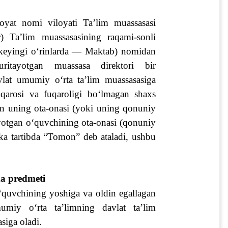
loyat nomi
 viloyati 
Ta’lim muassasasi 
r) 
Ta’lim muassasasining raqami
-sonli 
(keyingi o‘rinlarda — Maktab) nomidan 
itayotgan muassasa direktori bir 
lat umumiy o‘rta ta’lim muassasasiga 
qarosi va fuqaroligi bo‘lmagan shaxs 
n uning ota-onasi (yoki uning qonuniy 
yotgan o‘quvchining ota-onasi (qonuniy 
a tartibda “Tomon” deb ataladi, ushbu 
a predmeti
quvchining yoshiga va oldin egallagan 
miy o‘rta ta’limning davlat ta’lim 
asiga oladi.