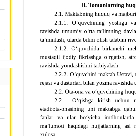
II. Tomonlarning huq
2.1. Maktabning huquq va majburiy
2.1.1. O‘quvchining yoshiga va
ravishda umumiy o‘rta ta’limning davlat t
ta’minlash, ularda bilim olish talabini rivo
2.1.2. O‘quvchida birlamchi mehn
mustaqil ijodiy fikrlashga o‘rgatish, a
ravishda yondashishni tarbiyalash.
2.2.2. O‘quvchini maktab Ustavi, m
rejasi va dasturlari bilan yozma ravishda t
2.2. Ota-ona va o‘quvchining huqu
2.2.1. O‘qishga kirish uchun m
etadi:
ota-onasining uni maktabga qabul qi
fanlar va ular bo‘yicha imtihonlarda o
ma’lumoti haqidagi hujjatlarning asl nus
xulosa.