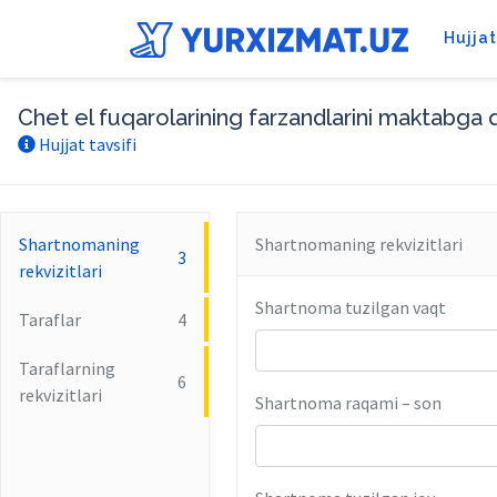
Hujja
Chet el fuqarolarining farzandlarini maktabga 
Hujjat tavsifi
Shartnomaning
Shartnomaning rekvizitlari
3
rekvizitlari
Shartnoma tuzilgan vaqt
Taraflar
4
Taraflarning
6
rekvizitlari
Shartnoma raqami – son