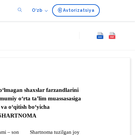
O‘zb
Avtorizatsiya
bo‘lmagan shaxslar farzandlarini 
mumiy o‘rta ta’lim muassasasiga 
 va o‘qitish bo‘yicha
 SHARTNOMA
ami – son
Shartnoma tuzilgan joy