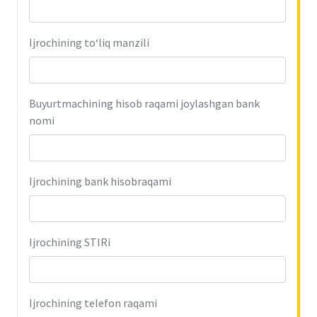
Ijrochining to‘liq manzili
Buyurtmachining hisob raqami joylashgan bank
nomi
Ijrochining bank hisobraqami
Ijrochining STIRi
Ijrochining telefon raqami