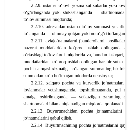
2.2.9. ustama toʻlovli yozma xat-xabarlar yoki tovarl
oʻgʻirlanganda yoki shikastlanganda — shartnomada b
toʻlov summasi miqdorida;
2.2.10. adresatdan ustama toʻlov summasi yetarlicha
toʻlanganda — olinmay qolgan yoki notoʻgʻri toʻlangan u
2.2.11. aviajoʻnatmalarni (banderollarni, posilkalarni)
nazorat muddatlaridan koʻproq ushlab qolinganda — av
oʻrtasidagi toʻlov farqi miqdorida va, bundan tashqari, yer 
muddatlaridan koʻproq ushlab qolingan har bir sutka u
pochta aloqasi xizmatiga toʻlangan summaning bir foizi 
summadan koʻp boʻlmagan miqdorda neustoyka;
2.2.12. xalqaro pochta va kuryerlik joʻnatmalari yoʻ
joylanmalar yetishmaganda, topshirilmaganda, pul mabl
amalga oshirilmaganda — yetkazilgan zararning oʻrn
shartnomalari bilan aniqlanadigan miqdorda qoplanadi.
2.2.13. Buyurtmachidan pochta joʻnatmalarini ye
joʻnatmalarini qabul qilish.
2.2.14. Buyurtmachining pochta joʻnatmalarini qayta 