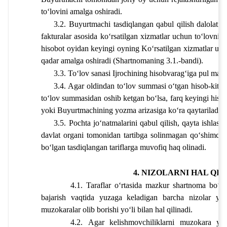
toʻlovini amalga oshiradi. 
3.2. Buyurtmachi tasdiqlangan qabul qilish dalolatno
fakturalar asosida koʻrsatilgan xizmatlar uchun toʻlovni 
hisobot oyidan keyingi oyning 
Ko‘rsatilgan xizmatlar uch
qadar amalga oshiradi (Shartnomaning 3.1.-bandi).
3.3. Toʻlov sanasi Ijrochining hisobvaragʻiga pul mabl
3.4. Agar oldindan toʻlov summasi oʻtgan hisob-kitob
toʻlov summasidan oshib ketgan boʻlsa, farq keyingi hisob
yoki Buyurtmachining yozma arizasiga koʻra qaytariladi.
3.5. Pochta joʻnatmalarini qabul qilish, qayta ishlash 
davlat organi tomonidan tartibga solinmagan qoʻshimcha
boʻlgan tasdiqlangan tariflarga muvofiq haq olinadi.
4. NIZOLARNI HAL QIL
4.1. Taraflar oʻrtasida mazkur shartnoma boʻyi
bajarish vaqtida yuzaga keladigan barcha nizolar yoki
muzokaralar olib borishi yoʻli bilan hal qilinadi.
4.2. Agar kelishmovchiliklarni muzokara yoʻ