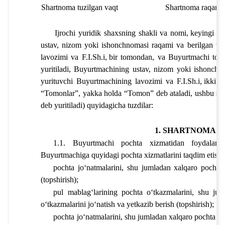
Shartnoma tuzilgan vaqt
Shartnoma raqami
Ijrochi yuridik shaxsning shakli va nomi
,
keyingi oʻr
ustav, nizom yoki ishonchnomasi raqami va berilgan vaq
lavozimi va F.I.Sh.i
,
bir tomondan, va 
Buyurtmachi to‘l
yuritiladi, 
Buyurtmachining ustav, nizom yoki ishonchno
yurituvchi 
Buyurtmachining lavozimi va F.I.Sh.i
,
ikkinc
“Tomonlar”, yakka holda “Tomon” deb ataladi, ushbu sha
deb yuritiladi) quyidagicha tuzdilar:
1. SHARTNOMA 
1.1. Buyurtmachi pochta xizmatidan foydalani
Buyurtmachiga quyidagi pochta xizmatlarini taqdim etish m
pochta joʻnatmalarini, shu jumladan xalqaro pochta j
(topshirish);
pul mablagʻlarining pochta oʻtkazmalarini, shu jum
oʻtkazmalarini joʻnatish va yetkazib berish (topshirish);
pochta joʻnatmalarini, shu jumladan xalqaro pochta joʻ