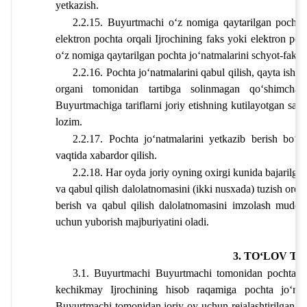
yetkazish.
2.2.15. Buyurtmachi oʻz nomiga qaytarilgan pochta jo
elektron pochta orqali 
Ijrochining faks yoki elektron poc
oʻz nomiga qaytarilgan pochta joʻnatmalarini schyot-faktur
2.2.16. Pochta joʻnatmalarini qabul qilish, qayta ishlash
organi tomonidan tartibga solinmagan qoʻshimcha xizm
Buyurtmachiga tariflarni joriy etishning kutilayotgan san
lozim. 
2.2.17. Pochta joʻnatmalarini yetkazib berish boʻy
vaqtida xabardor qilish.
2.2.18. Har oyda joriy oyning oxirgi kunida bajarilgan
va qabul qilish dalolatnomasini (ikki nusxada) tuzish orqa
berish va qabul qilish dalolatnomasini imzolash muddat
uchun yuborish majburiyatini oladi.
3. TOʻLOV TA
3.1. Buyurtmachi 
Buyurtmachi tomonidan pochta x
kechikmay Ijrochining hisob raqamiga pochta joʻnatm
Buyurtmachi tomonidan joriy oy uchun rejalashtirilgan x