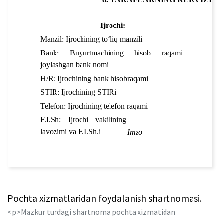
Ijrochi:
Manzil: 
Ijrochining to‘liq manzili
M
Bank: 
Buyurtmachining hisob raqami 
B
joylashgan bank nomi
j
H/R: 
Ijrochining bank hisobraqami
H
STIR: 
Ijrochining STIRi
S
Telefon: 
Ijrochining telefon raqami
T
F.I.Sh: 
Ijrochi vakilining 
_________
F
lavozimi va F.I.Sh.i
l
Imzo
Pochta xizmatlaridan foydalanish shartnomasi.
<p>Mazkur turdagi shartnoma pochta xizmatidan