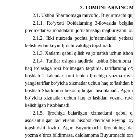
2. TOMONLARNING MA
2.1. Ushbu Shartnomaga muvofiq, Buyurtmachi quyida
2.1.1. Roʻyxati Qoidalarning 3-ilovasida belgilang
predmetlar va moddalarni joʻnatmasligi majburiyatini oladi
2.1.2. Ikki nusxada pochta joʻnatmalarini yetkazib 
kelishuvdan keyin Ijrochi vakiliga topshiradi.
2.1.3. Xatlarni qabul qilish va joʻnatish uchun ishonch
2.1.4. Tariflar oshgan taqdirda, ushbu Shartnoma boʻ
haq toʻlashga rozi boʻlmagan taqdirda, tariflarning oʻzg
boshlab 2 kalendar kuni ichida Ijrochiga yozma ravishda
yangi tariflar boʻyicha xizmatlar uchun haq toʻlashdan bosh
boshlab Shartnoma bekor qilingan hisoblanadi. Agar mij
boʻyicha xizmatlar uchun haq toʻlashdan yozma ravishda
kelishilgan hisoblanadi.
2.1.5. Ijrochiga bajarilgan xizmatlarni qabul qil
asoslantirilgan rad etishni hisobot davridan keyingi oyn
topshirishi lozim. Agar Buyurtmachi Ijrochining dalo
yozma eʼtiroz bildirmasa, dalolatnoma Buyurtmachi tomon