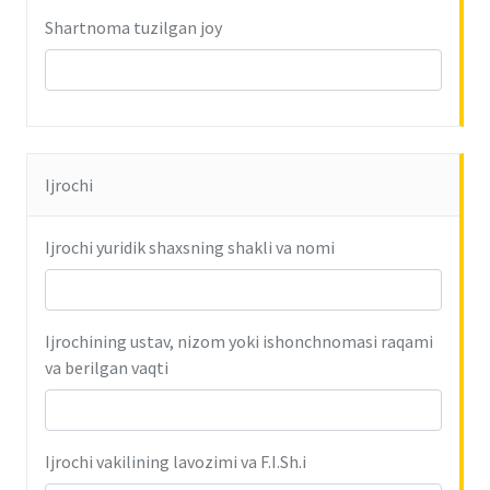
Shartnoma tuzilgan joy
Ijrochi
Ijrochi yuridik shaxsning shakli va nomi
Ijrochining ustav, nizom yoki ishonchnomasi raqami
va berilgan vaqti
Ijrochi vakilining lavozimi va F.I.Sh.i