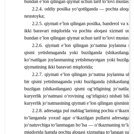
bundan eʼlon qilingan qiymat uchun tarif toʻlovi mustasno
2.2.4. oddiy posilka yoʻqotilganda — pochta aloqas
neustoyka;
2.2.5. qiymati eʼlon qilingan posilka, banderol va xat
ikki baravari miqdorida va pochta aloqasi xizmati uch
bundan eʼlon qilingan qiymat uchun tarif toʻlovi mustasno
2.2.6. qiymati eʼlon qilingan joʻnatma joylanma roʻy
qismi yetishmaganda yoki buzilganda (shikastlangan
koʻrsatilgan joylanmaning yetishmayotgan yoki buzilgan (
qiymatining ikki baravari miqdorida;
2.2.7. qiymati eʼlon qilingan joʻnatma joylanma ularn
bir qismi yetishmaganda yoki buzilganda (shikastlanga
buzilgan (shikastlangan) qismi ogʻirligining joʻnatilay
kuryerlik joʻnatmasi oʻrovining ogʻirligisiz) nisbati bil
kuryerlik joʻnatmasining qiymati eʼlon qilingan qismining 
2.2.8. adresatga pul mablagʻlarining pochta oʻtkazmas
toʻlanganda yoxud agar oʻtkazilgan pullarni adresatga b
joʻnatuvchiga toʻlanmagan boʻlsa — oʻtkazmaning toʻlan
miqdorida hamda pochta aloqasi xizmatiga toʻlangan sum