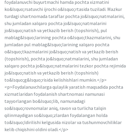
foydalanuvchi buyurtmachi hamda pochta xizmatini
ko&lsquo;rsatuvchi ijrochi o&lsquo;rtasida tuziladi. Mazkur
turdagi shartnomada taraflar pochta jo&lsquo;natmalarini,
shu jumladan xalqaro pochta jo&lsquo;natmalarini
jo&lsquo;natish va yetkazib berish (topshirish), pul
mablag&lsquo;larining pochta o&lsquo;tkazmalarini, shu
jumladan pul mablag&lsquo;larining xalqaro pochta
o&lsquo;tkazmalarini jo&lsquo;natish va yetkazib berish
(topshirish), pochta jo&lsquo;natmalarini, shu jumladan
xalqaro pochta jo&lsquo;natmalarini tezkor pochta rejimida
jo&lsquo;natish va yetkazib berish (topshirish)
to&lsquo;g&lsquo;risida kelishishlari mumkin.</p>
<p>Foydalanuvchilarga qulaylik yaratish maqsadida pochta
xizmatlaridan foydalanish shartnomasi namunasi
tayyorlangan bo&lsquo;lib, namunadagi
so&lsquo;rovnomalar aniq, ravon va turlicha talqin
qilinmaydigan so&lsquo;zlardan foydalangan holda
to&lsquo;ldirilishi kelgusida nizolar va tushunmovchiliklar
kelib chiqishini oldini oladi.</p>