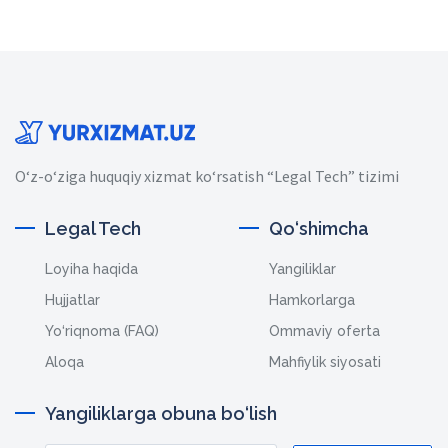
O‘z-o‘ziga huquqiy xizmat ko‘rsatish “Legal Tech” tizimi
Legal Tech
Qo‘shimcha
Loyiha haqida
Yangiliklar
Hujjatlar
Hamkorlarga
Yo‘riqnoma (FAQ)
Ommaviy oferta
Aloqa
Mahfiylik siyosati
Yangiliklarga obuna bo‘lish