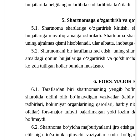
hujjatlarida belgilangan tartibda sud tartibida koʻriladi.
5. Shartnomaga oʻzgartirish va qoʻshi
5.1. Shartnoma shartlariga oʻzgartirish kiritish, s
hujjatlariga muvofiq amalga oshiriladi. Shartnoma shartlar
uning ajralmas qismi hisoblanadi, ular albatta, inobatga oli
5.2. Shartnomani bir taraflama rad etish, uning shartlar
amaldagi qonun hujjatlariga oʻzgartirish va qoʻshimchalar
koʻzda tutilgan hollar bundan mustasno. 
6. FORS-MAJOR H
6.1. Taraflardan biri shartnomaning yengib boʻlm
sharoitda oldini olib boʻlmaydigan vaziyatlar (tabiiy o
tadbirlari, hokimiyat organlarining qarorlari, harbiy nizola
ofatlar) fors-major tufayli bajarilmagan yoki lozim daraj
boʻlmaydi.
6.2. Shartnoma boʻyicha majburiyatlarni ijro etishga im
etilishiga toʻsqinlik qiluvchi vaziyatlar sodir boʻlgani