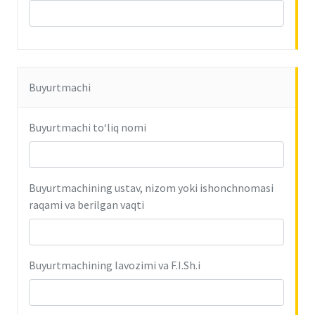
Buyurtmachi
Buyurtmachi to‘liq nomi
Buyurtmachining ustav, nizom yoki ishonchnomasi
raqami va berilgan vaqti
Buyurtmachining lavozimi va F.I.Sh.i