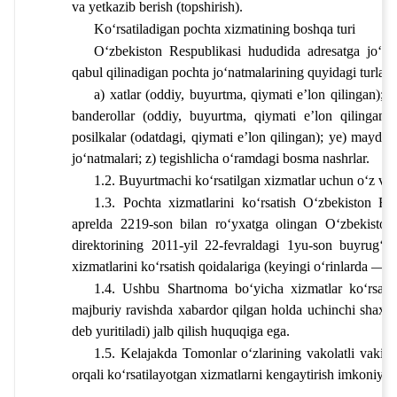
va yetkazib berish (topshirish).
Ko‘rsatiladigan pochta xizmatining boshqa turi
Oʻzbekiston Respublikasi hududida adresatga joʻnat
qabul qilinadigan pochta joʻnatmalarining quyidagi turlari 
a) xatlar (oddiy, buyurtma, qiymati eʼlon qilingan); b
banderollar (oddiy, buyurtma, qiymati eʼlon qilingan)
posilkalar (odatdagi, qiymati eʼlon qilingan); ye) mayda p
joʻnatmalari; z) tegishlicha oʻramdagi bosma nashrlar.
1.2. Buyurtmachi koʻrsatilgan xizmatlar uchun oʻz vaqt
1.3. Pochta xizmatlarini koʻrsatish Oʻzbekiston Re
aprelda 2219-son bilan roʻyxatga olingan Oʻzbekiston a
direktorining 2011-yil 22-fevraldagi 1yu-son buyrugʻig
xizmatlarini koʻrsatish qoidalariga (keyingi oʻrinlarda — 
1.4. Ushbu Shartnoma boʻyicha xizmatlar koʻrsati
majburiy ravishda xabardor qilgan holda uchinchi shaxslarn
deb yuritiladi) jalb qilish huquqiga ega.
1.5. Kelajakda Tomonlar oʻzlarining vakolatli vakill
orqali koʻrsatilayotgan xizmatlarni kengaytirish imkoniyatl