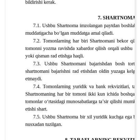
bildirishi kerak.
7. SHARTNOMA 
7.1. Ushbu Shartnoma imzolangan paytdan boshlab k
muddati
gacha boʻlgan muddatga amal qiladi.
7.2. Tomonlarning har biri Shartnomani bekor qilis
tomonni yozma ravishda xabardor qilish orqali ushbu Sha
yoki qisman rad etishga haqli.
7.3. Ushbu Shartnomani bajarishdan bosh tortis
shartnomani bajarishni rad etishdan oldin yuzaga kelgan 
etmaydi.
7.4. Tomonlarning yuridik va bank rekvizitlari, tas
Shartnomaning har bir tomoni ikki kun ichida boshqa to
tomonlar oʻrtasidagi munosabatlarga taʼsir qilishi mumkin
etishi shart.
7.5. Ushbu Shartnoma bir xil yuridik kuchga ega boʻl
nusxadan tuzilgan.
8. TARAFLARNING REKVIZIT