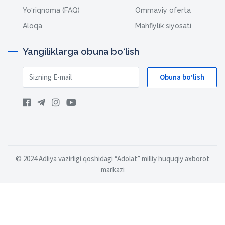
Yo‘riqnoma (FAQ)
Ommaviy oferta
Aloqa
Mahfiylik siyosati
Yangiliklarga obuna bo‘lish
Obuna bo‘lish
© 2024 Adliya vazirligi qoshidagi “Adolat” milliy huquqiy axborot
markazi