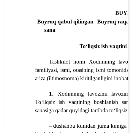
BUYR
Buyruq qabul qilingan 
Buyruq raqam
sana
To‘liqsiz ish vaqtini b
Tashkilot nomi
Xodimning lavozi
familiyasi, ismi, otasining ismi
 tomonidan t
ariza (iltimosnoma) kiritilganligini inobatga
1
. 
Xodimning lavozimi
 lavozimi
To‘liqsiz ish vaqtining boshlanish sanas
sanasi
ga qadar quyidagi tartibda to‘liqsiz is
–
dushanba kunidan juma kuniga qad