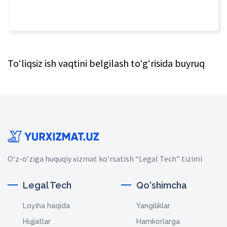
To‘liqsiz ish vaqtini belgilash to‘g‘risida buyruq
O‘z-o‘ziga huquqiy xizmat ko‘rsatish “Legal Tech” tizimi
Legal Tech
Qo‘shimcha
Loyiha haqida
Yangiliklar
Hujjatlar
Hamkorlarga