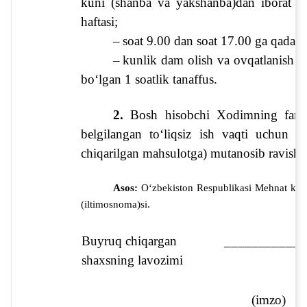
kuni (shanba va yakshanba)dan iborat bo
haftasi;
–
soat 9.00 dan soat 17.00 ga qadar b
–
kunlik dam olish va ovqatlanish u
bo‘lgan 1 soatlik tanaffus.
2.
 Bosh hisobchi 
Xodimning famil
belgilangan to‘liqsiz ish vaqti uchun a
chiqarilgan mahsulotga) mutanosib ravishda
Asos: 
O‘zbekiston Respublikasi Mehnat kod
(iltimosnoma)si.
Buyruq chiqargan 
____________
shaxsning lavozimi
(imzo)