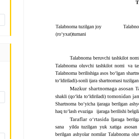
Talabnoma tuzilgan joy 
Talabno
(roʻyxat)
tumani
Talabnoma beruvchi tashkilot nomi
Talabnoma oluvchi tashkilot nomi 
va ta
Talabnoma berilishiga asos boʻlgan shartn
toʻldiriladi)
-sonli ijara shartnomasi tuzilgan
Mazkur shartnomaga asosan
T
tomonidan jam
shakli (qoʻlda toʻldiriladi)
Shartnoma boʻyicha ijaraga berilgan ashy
haq toʻlash evaziga 
ijaraga berilishi belgi
Taraflar oʻrtasida 
Ijaraga beril
sana 
 yilda tuzilgan yuk xatiga asosan
berilgan ashyolar nomi
lar 
Talabnoma oluv