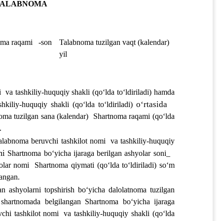
TALABNOMA
ma raqami 
-son
Talabnoma tuzilgan vaqt (kalendar) 
yil
 
va tashkiliy-huquqiy shakli (qoʻlda toʻldiriladi)
 hamda 
oʻrtasida 
shkiliy-huquqiy shakli (qoʻlda toʻldiriladi)
oma tuzilgan sana (kalendar)
 Shartnoma raqami (qoʻlda 
.
alabnoma beruvchi tashkilot nomi 
va tashkiliy-huquqiy 
i 
Shartnoma boʻyicha ijaraga berilgan ashyolar soni
_ 
olar nomi
 Shartnoma qiymati (qoʻlda toʻldiriladi)
 soʻm 
langan.
gan ashyolarni topshirish boʻyicha dalolatnoma tuzilgan 
 shartnomada belgilangan 
Shartnoma boʻyicha ijaraga 
chi tashkilot nomi 
va tashkiliy-huquqiy shakli (qoʻlda 