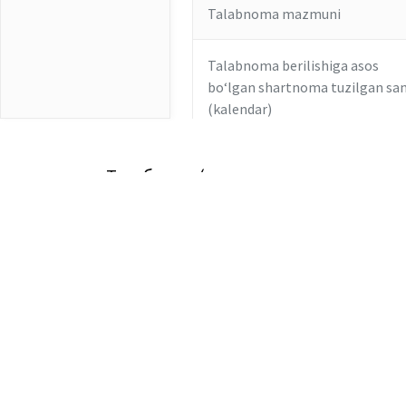
Talabnoma mazmuni
Talabnoma berilishiga asos
boʻlgan shartnoma tuzilgan sa
(kalendar)
Талабнома (қарздорлик, пеня ва жар
Shartnoma raqami (qoʻlda
toʻldiriladi)
Shartnoma qiymati (qoʻlda
L
toʻldiriladi)
Lo
O‘z-o‘ziga huquqiy xizmat ko‘rsatish
“Legal Tech” tizimi
Hu
Shartnoma boʻyicha ijaraga
Yo