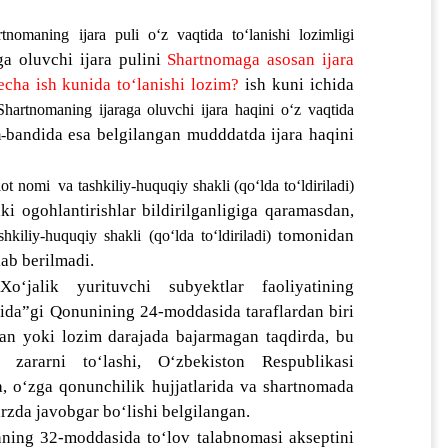
tnomaning ijara puli oʻz vaqtida toʻlanishi lozimligi 
ga oluvchi ijara pulini 
Shartnomaga asosan ijara 
cha ish kunida toʻlanishi lozim?
 ish kuni ichida 
Shartnomaning ijaraga oluvchi ijara haqini oʻz vaqtida 
bandida esa belgilangan mudddatda ijara haqini 
m
-
lot nomi 
va tashkiliy-huquqiy shakli (qoʻlda toʻldiriladi)
tomonidan bir necha marotaba ogʻzaki ogohlantirishlar bildirilganligiga qaramasdan, 
tomonidan 
shkiliy-huquqiy shakli (qoʻlda toʻldiriladi)
ab berilmadi.
oʻjalik yurituvchi subyektlar faoliyatining 
ida”gi Qonunining 24-moddasida taraflardan biri 
an yoki lozim darajada bajarmagan taqdirda, bu 
 zararni toʻlashi, Oʻzbekiston Respublikasi 
 oʻzga qonunchilik hujjatlarida va shartnomada 
arzda javobgar boʻlishi belgilangan.
nning 32-moddasida 
toʻlov talabnomasi akseptini 