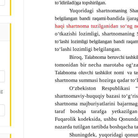
toʻldiriladi)
ga topshirilgan.
Yuqoridagi shartn
omaning 
Shar
bandida ijara
belgilangan bandi raqami
-
haqi shartnoma tuzilganidan soʻng ne
oʻtkazishi lozimligi, shartnomaning 
toʻlashi lozimligi belgilangan bandi raqa
toʻlashi lozimligi belgilangan. 
Biroq, 
Talabnoma beruvchi tashki
Talabnoma oluvchi tashkilot nomi 
va ta
shartnoma summasi hozirga qadar toʻl
Oʻzbekiston Respublikasi “X
ng
shartnomaviy-huquqiy bazasi toʻgʻris
shartnoma majburiyatlarini bajarmag
taraf boshqa tarafga yetkazilgan
Fuqarolik kodeksida, ushbu Qonunda,
nazarda tutilgan tartibda boshqacha t
Shuningdek, yuqoridagi qonu