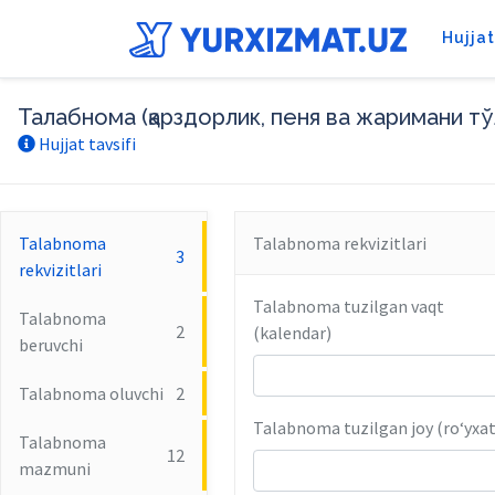
Hujja
Талабнома (қарздорлик, пеня ва жаримани тў
Hujjat tavsifi
Talabnoma
Talabnoma rekvizitlari
3
rekvizitlari
Talabnoma tuzilgan vaqt
Talabnoma
2
(kalendar)
beruvchi
Talabnoma oluvchi
2
Talabnoma tuzilgan joy (roʻyxat
Talabnoma
12
mazmuni