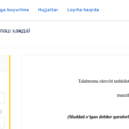
tga buyurtma
Hujjatlar
Loyiha haqida
лаш ҳақида)
Talabnoma oluvchi tashkilo
manzili
)
 (Muddati oʻtgan debitor qarzdorl