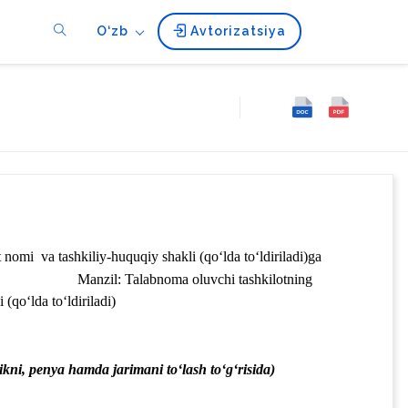
O‘zb
Avtorizatsiya
t nomi 
va tashkiliy-huquqiy shakli (qoʻlda toʻldiriladi)
ga
Manzil:
Talabnoma oluvchi tashkilotning 
 (qoʻlda toʻldiriladi)
ikni, penya hamda jarimani toʻlash toʻgʻrisida)