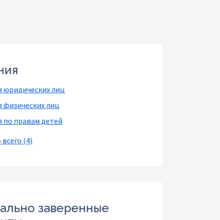
ния
я юридических лиц
я физических лиц
я по правам детей
всего (4)
ально заверенные