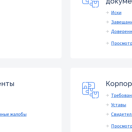
докум
Иски
Завещан
Доверенн
Просмотр 
енты
Корпор
Требован
Уставы
нные жалобы
Свидетел
Просмотр 