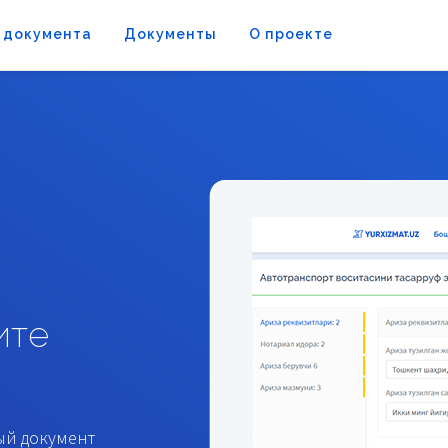
 документа
Документы
О проекте
ите
ый документ