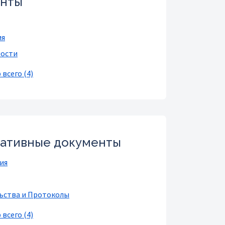
енты
ия
ости
всего (4)
ативные документы
ия
ьства и Протоколы
всего (4)