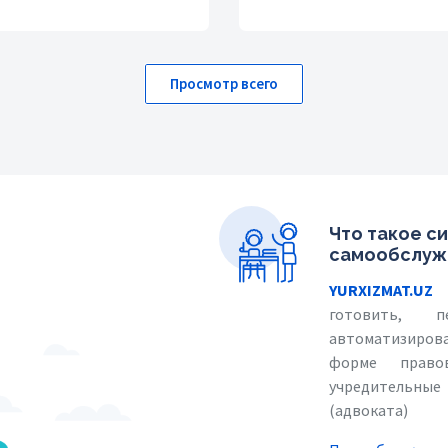
Просмотр всего
Что такое с
самообслужи
YURXIZMAT.UZ
–
готовить, 
автоматизиров
форме правов
учредительные 
(адвоката)