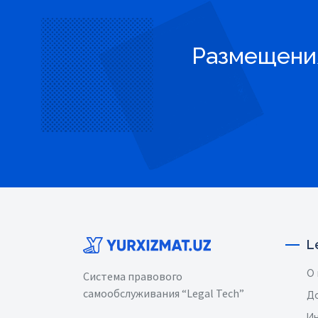
Размещения
L
О
Система правового
самообслуживания “Legal Tech”
Д
И