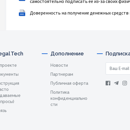
самостоятельно подписать ее из-за своих физи
Доверенность на получение денежных средств
egal Tech
Дополнение
Подписка
 проекте
Новости
окументы
Партнерам
нструкция
Публичная оферта
асто
Политика
адаваемые
конфиденциально
опросы)
сти
язь