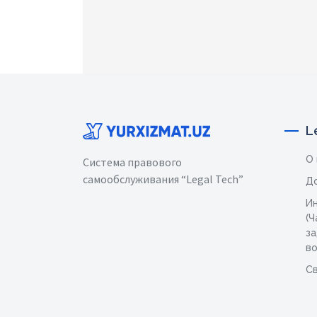
L
О
Система правового
самообслуживания “Legal Tech”
Д
И
(Ч
з
в
Св