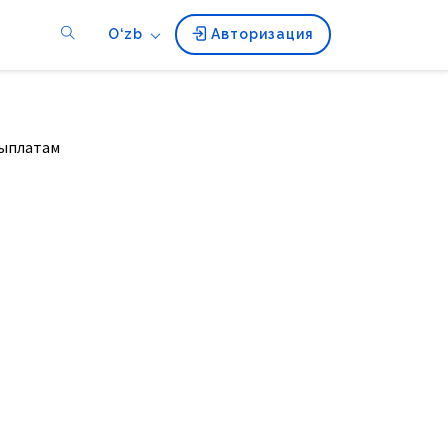
O‘zb
Авторизация
выплатам