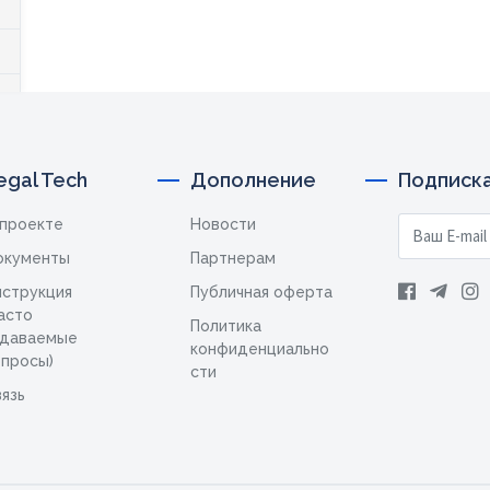
egal Tech
Дополнение
Подписка
 проекте
Новости
окументы
Партнерам
нструкция
Публичная оферта
асто
Политика
адаваемые
конфиденциально
опросы)
сти
язь