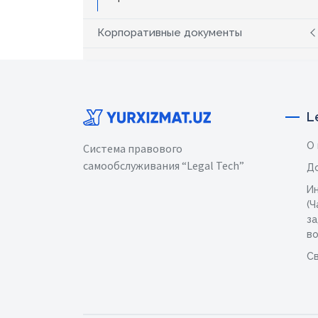
Корпоративные документы
L
О
Система правового
самообслуживания “Legal Tech”
Д
И
(Ч
з
в
Св