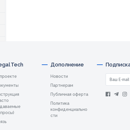
egal Tech
Дополнение
Подписка
 проекте
Новости
окументы
Партнерам
нструкция
Публичная оферта
асто
Политика
адаваемые
конфиденциально
опросы)
сти
язь