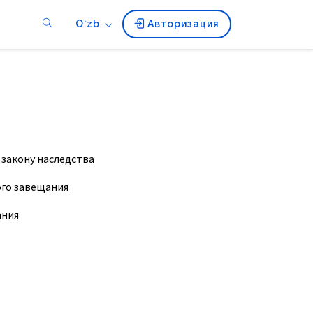
O‘zb
Авторизация
 закону наследства
ого завещания
ания