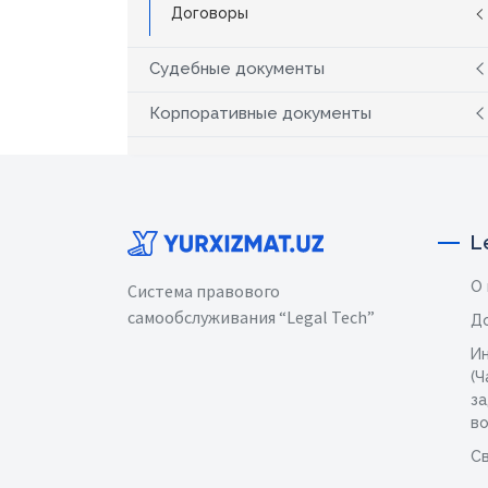
Договоры
Судебные документы
Корпоративные документы
L
О
Система правового
самообслуживания “Legal Tech”
Д
И
(Ч
з
в
Св