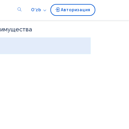
O‘zb
Авторизация
 имущества