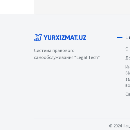
L
О
Система правового
самообслуживания “Legal Tech”
Д
И
(Ч
з
в
Св
© 2024 На