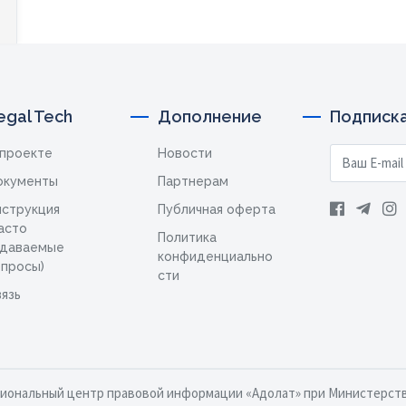
egal Tech
Дополнение
Подписка
 проекте
Новости
окументы
Партнерам
нструкция
Публичная оферта
асто
Политика
адаваемые
конфиденциально
опросы)
сти
язь
циональный центр правовой информации «Адолат» при Министерст