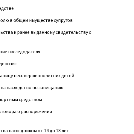
ледстве
 долю в общем имуществе супругов
ьства к ранее выданному свидетельству о
ние наследодателя
 депозит
раницу несовершеннолетних детей
е на наследство по завещанию
спортным средством
договора о распоряжении
ва наследником от 14 до 18 лет