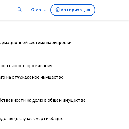
O‘zb
Авторизация
формационной системе маркировки
у постоянного проживания
его на отчуждаемое имущество
обственности на долю в общем имуществе
едстве (в случае смерти общих