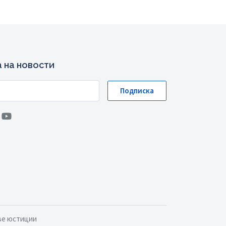
 на новости
Подписка
ве юстиции