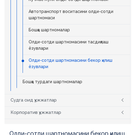
Автотранспорт воситасини олди-сотди
шартномаси
Бошқа шартномалар
Олди-сотди шартномасини тасдиқлаш
ёзувлари
Олди-сотди шартномасини бекор қилиш
ёзувлари
Бошқа турдаги шартномалар
Судга оид ҳужжатлар
Корпоратив ҳужжатлар
Олди-сотди шартномасини бекор қилиш