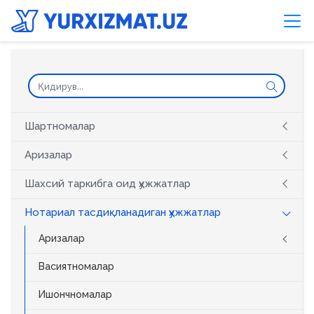
Шартномалар
Аризалар
Шахсий таркибга оид ҳужжатлар
Нотариал тасдиқланадиган ҳужжатлар
Аризалар
Васиятномалар
Ишончномалар