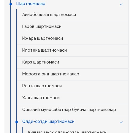
Шартномалар
Айирбошлаш шартномаси
Гаров шартномаси
Ижара шартномаси
Ипотека шартномаси
Қарз шартномаси
Меросга оид шартномалар
Рента шартномаси
Ҳадя шартномаси
Оилавий муносабатлар бўйича шартномалар
Олди-сотди шартномаси
Кўчмас мулк олди-сотди шартномаси