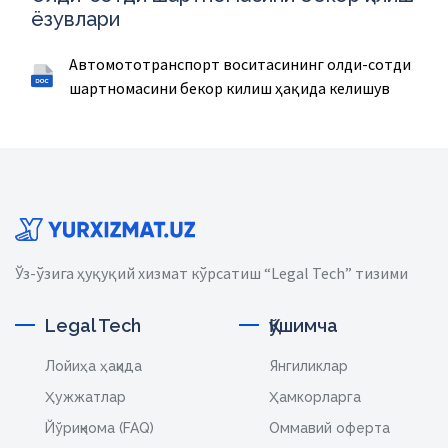
ёзувлари
Автомототранспорт воситасининг олди-сотди
шартномасини бекор килиш ҳақида келишув
Ўз-ўзига ҳуқуқий хизмат кўрсатиш “Legal Tech” тизими
Legal Tech
Қўшимча
Лойиҳа ҳақида
Янгиликлар
Ҳужжатлар
Ҳамкорларга
Йўриқнома (FAQ)
Оммавий оферта