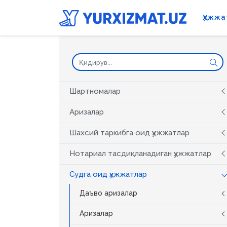
Ҳужжа
Шартномалар
Аризалар
Шахсий таркибга оид ҳужжатлар
Нотариал тасдиқланадиган ҳужжатлар
Судга оид ҳужжатлар
Даъво аризалар
Аризалар