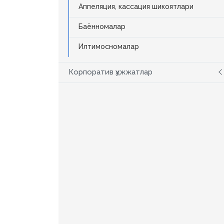
Аппеляция, кассация шикоятлари
Баённомалар
Илтимосномалар
Корпоратив ҳужжатлар