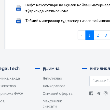
Нефт маҳсуотлари ва ёқилғи мойлаш материал
тўғрисида илтимоснома
Табиий минераллар суд экспертизаси тайинла
Previous
«
1
2
3
egal Tech
Қўшимча
Янгиликл
йиҳа ҳақида
Янгиликлар
ужжатлар
Ҳамкорларга
риқнома (FAQ)
Оммавий оферта
оқа
Маҳфийлик
сиёсати