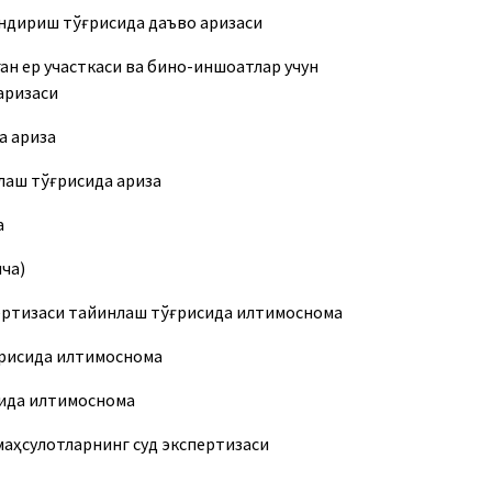
ундириш тўғрисида даъво аризаси
ан ер участкаси ва бино-иншоатлар учун
аризаси
а ариза
лаш тўғрисида ариза
а
ча)
ертизаси тайинлаш тўғрисида илтимоснома
ғрисида илтимоснома
сида илтимоснома
маҳсулотларнинг суд экспертизаси