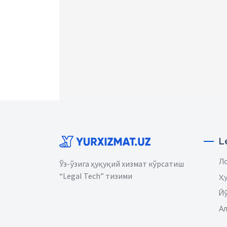
L
Ло
Ўз-ўзига ҳуқуқий хизмат кўрсатиш
“Legal Tech” тизими
Ҳ
Йў
Ал