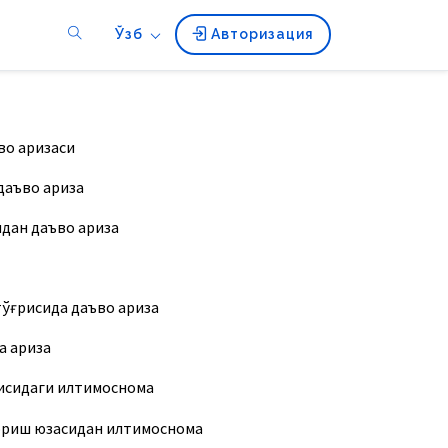
Ўзб
Авторизация
во аризаси
даъво ариза
дан даъво ариза
ўғрисида даъво ариза
а ариза
исидаги илтимоснома
ориш юзасидан илтимоснома