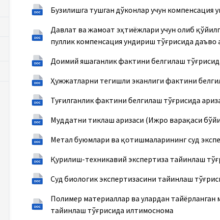
Бузилишга тушган дўконлар учун компенсация 
Давлат ва жамоат эҳтиёжлари учун олиб қўйилг
пуллик компенсация ундириш тўғрисида даъво 
Доимий яшаганлик фактини белгилаш тўғрисид
Ҳужжатларни тегишли эканлиги фактини белги
Туғилганлик фактини белгилаш тўғрисида ариз
Муддатни тиклаш аризаси (Ижро варақаси бўйи
Метал буюмлари ва қотишмаларининг суд эксп
Қурилиш-техникавий экспертиза тайинлаш тў
Суд биологик экспертизасини тайинлаш тўғри
Полимер материаллар ва улардан тайёрланган 
тайинлаш тўғрисида илтимоснома