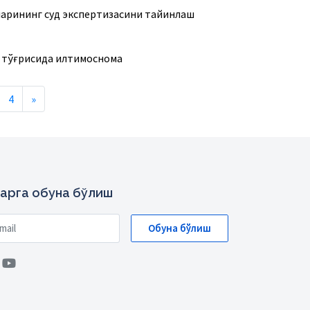
ларининг суд экспертизасини тайинлаш
ш тўғрисида илтимоснома
Next
4
»
арга обуна бўлиш
Обуна бўлиш