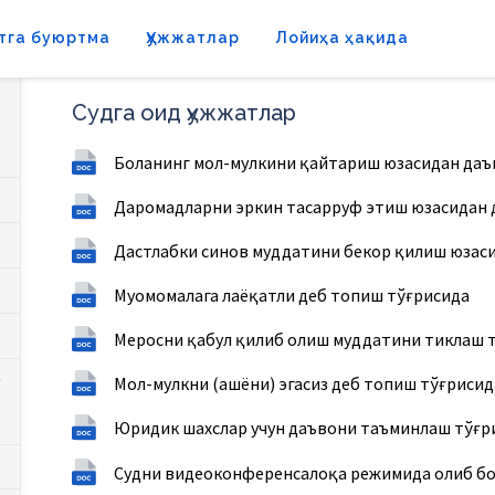
тга буюртма
Ҳужжатлар
Лойиҳа ҳақида
Судга оид ҳужжатлар
Боланинг мол-мулкини қайтариш юзасидан даъ
Даромадларни эркин тасарруф этиш юзасидан 
Дастлабки синов муддатини бекор қилиш юзаси
Муомомалага лаёқатли деб топиш тўғрисида
Меросни қабул қилиб олиш муддатини тиклаш т
Мол-мулкни (ашёни) эгасиз деб топиш тўғрисид
Юридик шахслар учун даъвони таъминлаш тўғр
Судни видеоконференсалоқа режимида олиб б