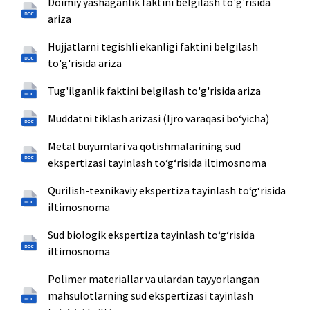
Doimiy yashaganlik faktini belgilash to'g'risida
ariza
Hujjatlarni tegishli ekanligi faktini belgilash
to'g'risida ariza
Tug'ilganlik faktini belgilash to'g'risida ariza
Muddatni tiklash arizasi (Ijro varaqasi bo‘yicha)
Metal buyumlari va qotishmalarining sud
ekspertizasi tayinlash toʻgʻrisida iltimosnoma
Qurilish-texnikaviy ekspertiza tayinlash toʻgʻrisida
iltimosnoma
Sud biologik ekspertiza tayinlash toʻgʻrisida
iltimosnoma
Polimer materiallar va ulardan tayyorlangan
mahsulotlarning sud ekspertizasi tayinlash