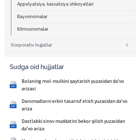
Appelyatsiya, kassatsiya shikoyatlari
Bayonnomalar
Iltimosnomalar
Korporativ hujjatlar
Sudga oid hujjatlar
Bolaning mol-mulkini qaytarish yuzasidan daʼvo
arizasi
Daromadlarni erkin tasarruf etish yuzasidan daʼvo
ariza
Dastlabki sinov muddatini bekor qilish yuzasidan
daʼvo ariza