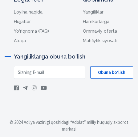
Loyiha haqida
Yangiliklar
Hujjatlar
Hamkorlarga
Yo‘riqnoma (FAQ)
Ommaviy oferta
Aloqa
Mahfiylik siyosati
Yangiliklarga obuna bo‘lish
Obuna bo‘lish
© 2024 Adliya vazirligi qoshidagi “Adolat” milliy huquqiy axborot
markazi