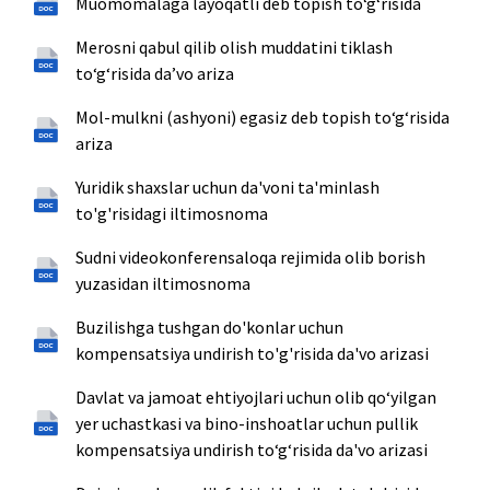
Muomomalaga layoqatli deb topish to‘g‘risida
Merosni qabul qilib olish muddatini tiklash
to‘g‘risida daʼvo ariza
Mol-mulkni (ashyoni) egasiz deb topish to‘g‘risida
ariza
Yuridik shaxslar uchun da'voni ta'minlash
to'g'risidagi iltimosnoma
Sudni videokonferensaloqa rejimida olib borish
yuzasidan iltimosnoma
Buzilishga tushgan do'konlar uchun
kompensatsiya undirish to'g'risida da'vo arizasi
Davlat va jamoat ehtiyojlari uchun olib qoʻyilgan
yer uchastkasi va bino-inshoatlar uchun pullik
kompensatsiya undirish toʻgʻrisida da'vo arizasi