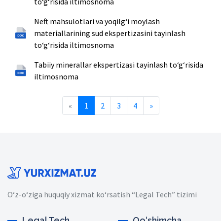
toʻgʻrisida iltimosnoma
Neft mahsulotlari va yoqilgʻi moylash
materiallarining sud ekspertizasini tayinlash
toʻgʻrisida iltimosnoma
Tabiiy minerallar ekspertizasi tayinlash toʻgʻrisida
iltimosnoma
Previous
Next
«
1
2
3
4
»
O‘z-o‘ziga huquqiy xizmat ko‘rsatish “Legal Tech” tizimi
Legal Tech
Qo‘shimcha