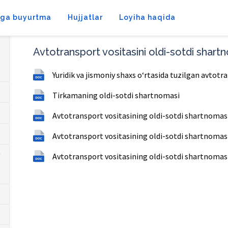
tga buyurtma
Hujjatlar
Loyiha haqida
Avtotransport vositasini oldi-sotdi shart
Yuridik va jismoniy shaxs o‘rtasida tuzilgan avtot
Tirkamaning oldi-sotdi shartnomasi
Avtotransport vositasining oldi-sotdi shartnomasi 
Avtotransport vositasining oldi-sotdi shartnomas
Avtotransport vositasining oldi-sotdi shartnomasi