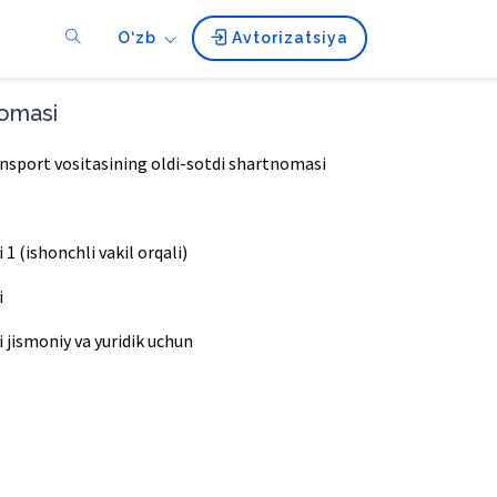
O‘zb
Avtorizatsiya
nomasi
ransport vositasining oldi-sotdi shartnomasi
1 (ishonchli vakil orqali)
i
 jismoniy va yuridik uchun