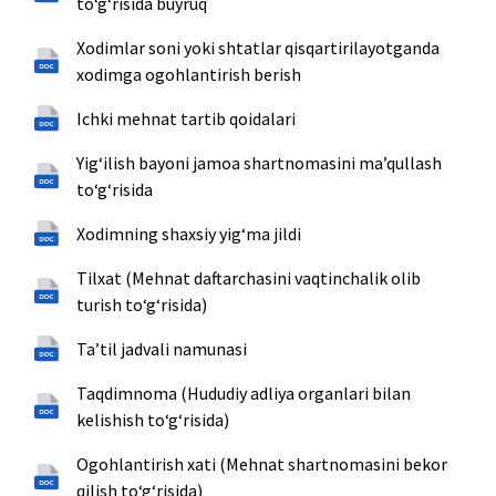
toʻgʻrisida buyruq
Xodimlar soni yoki shtatlar qisqartirilayotganda
xodimga ogohlantirish berish
Ichki mehnat tartib qoidalari
Yigʻilish bayoni jamoa shartnomasini maʼqullash
toʻgʻrisida
Xodimning shaxsiy yigʻma jildi
Tilxat (Mehnat daftarchasini vaqtinchalik olib
turish toʻgʻrisida)
Taʼtil jadvali namunasi
Taqdimnoma (Hududiy adliya organlari bilan
kelishish toʻgʻrisida)
Ogohlantirish xati (Mehnat shartnomasini bekor
qilish toʻgʻrisida)