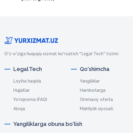
O‘z-o‘ziga huquqiy xizmat ko‘rsatish “Legal Tech” tizimi
Legal Tech
Qo‘shimcha
Loyiha haqida
Yangiliklar
Hujjatlar
Hamkorlarga
Yo‘riqnoma (FAQ)
Ommaviy oferta
Aloqa
Mahfiylik siyosati
Yangiliklarga obuna bo‘lish