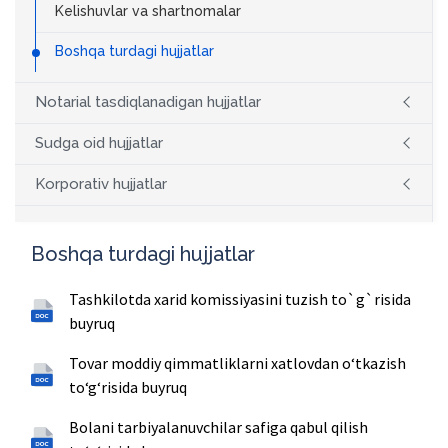
Kelishuvlar va shartnomalar
Boshqa turdagi hujjatlar
Notarial tasdiqlanadigan hujjatlar
Sudga oid hujjatlar
Korporativ hujjatlar
Boshqa turdagi hujjatlar
Tashkilotda xarid komissiyasini tuzish to`g`risida
buyruq
Tovar moddiy qimmatliklarni xatlovdan o‘tkazish
to‘g‘risida buyruq
Bolani tarbiyalanuvchilar safiga qabul qilish