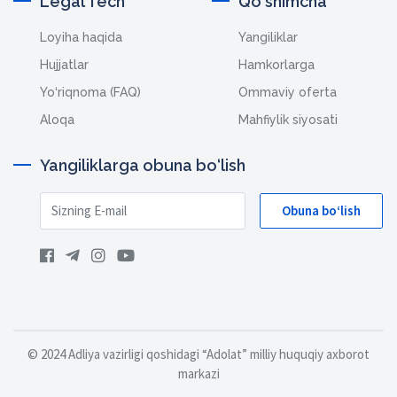
Legal Tech
Qo‘shimcha
Loyiha haqida
Yangiliklar
Hujjatlar
Hamkorlarga
Yo‘riqnoma (FAQ)
Ommaviy oferta
Aloqa
Mahfiylik siyosati
Yangiliklarga obuna bo‘lish
Obuna bo‘lish
© 2024 Adliya vazirligi qoshidagi “Adolat” milliy huquqiy axborot
markazi