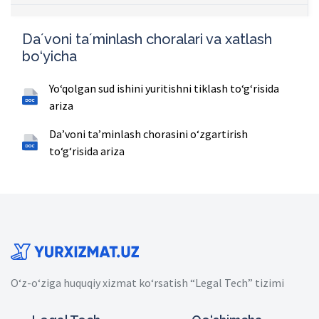
Daʼvoni taʼminlash choralari va xatlash
bo‘yicha
Yo‘qolgan sud ishini yuritishni tiklash to‘g‘risida
ariza
Daʼvoni taʼminlash chorasini oʻzgartirish
toʻgʻrisida ariza
O‘z-o‘ziga huquqiy xizmat ko‘rsatish “Legal Tech” tizimi