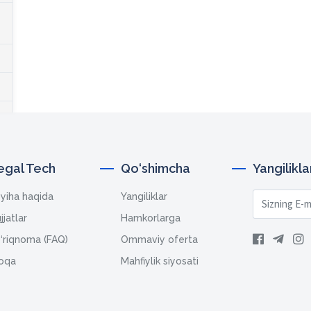
egal Tech
Qo‘shimcha
Yangilikl
yiha haqida
Yangiliklar
jjatlar
Hamkorlarga
‘riqnoma (FAQ)
Ommaviy oferta
oqa
Mahfiylik siyosati