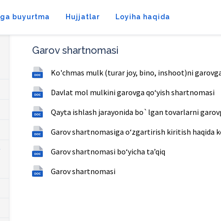
tga buyurtma
Hujjatlar
Loyiha haqida
Garov shartnomasi
Ko'chmas mulk (turar joy, bino, inshoot)ni garovg
Davlat mol mulkini garovga qo‘yish shartnomasi
Qayta ishlash jarayonida bo`lgan tovarlarni garo
Garov shartnomasiga o‘zgartirish kiritish haqida k
Garov shartnomasi bo‘yicha taʼqiq
Garov shartnomasi