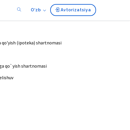
O‘zb
Avtorizatsiya
a qo'yish (ipoteka) shartnomasi
vga qo`yish shartnomasi
elishuv