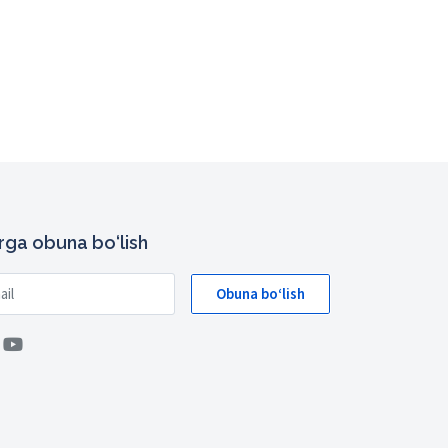
arga obuna bo‘lish
Obuna bo‘lish