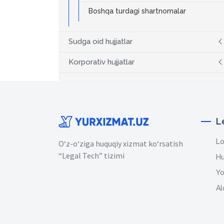
Boshqa turdagi shartnomalar
Sudga oid hujjatlar
Korporativ hujjatlar
L
Lo
O‘z-o‘ziga huquqiy xizmat ko‘rsatish
“Legal Tech” tizimi
Hu
Yo
Al