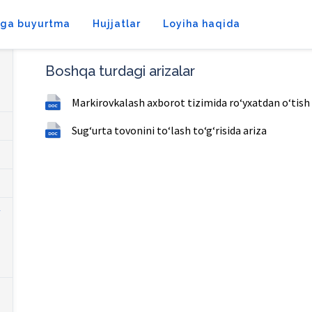
tga buyurtma
Hujjatlar
Loyiha haqida
Boshqa turdagi arizalar
Markirovkalash axborot tizimida ro‘yxatdan o‘tish 
Sugʻurta tovonini toʻlash toʻgʻrisida ariza