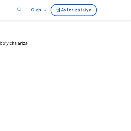
O‘zb
Avtorizatsiya
bo‘yicha ariza