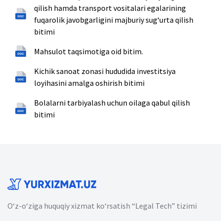
qilish hamda transport vositalari egalarining
fuqarolik javobgarligini majburiy sugʻurta qilish
bitimi
Mahsulot taqsimotiga oid bitim.
Kichik sanoat zonasi hududida investitsiya
loyihasini amalga oshirish bitimi
Bolalarni tarbiyalash uchun oilaga qabul qilish
bitimi
O‘z-o‘ziga huquqiy xizmat ko‘rsatish “Legal Tech” tizimi