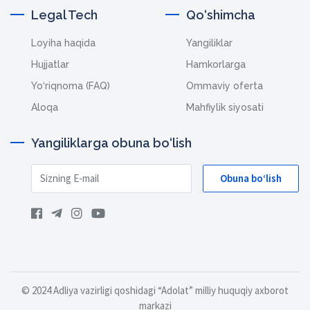
Legal Tech
Qo‘shimcha
Loyiha haqida
Yangiliklar
Hujjatlar
Hamkorlarga
Yo‘riqnoma (FAQ)
Ommaviy oferta
Aloqa
Mahfiylik siyosati
Yangiliklarga obuna bo‘lish
Obuna bo‘lish
© 2024 Adliya vazirligi qoshidagi “Adolat” milliy huquqiy axborot
markazi