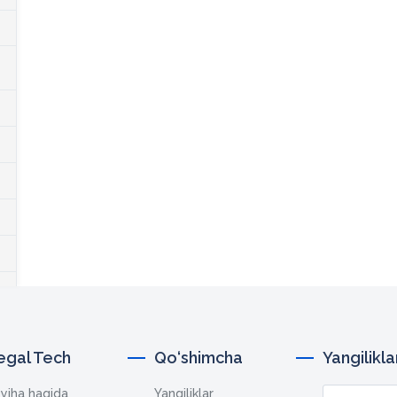
egal Tech
Qo‘shimcha
Yangilikl
yiha haqida
Yangiliklar