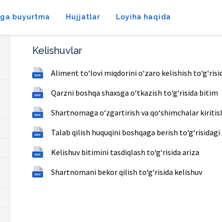
tga buyurtma
Hujjatlar
Loyiha haqida
Kelishuvlar
Aliment to‘lovi miqdorini o‘zaro kelishish to‘g‘risi
Qarzni boshqa shaxsga o‘tkazish to‘g‘risida bitim
Shartnomaga o‘zgartirish va qo‘shimchalar kiritish 
Talab qilish huquqini boshqaga berish to‘g‘risidagi 
Kelishuv bitimini tasdiqlash toʻgʻrisida ariza
Shartnomani bekor qilish toʻgʻrisida kelishuv