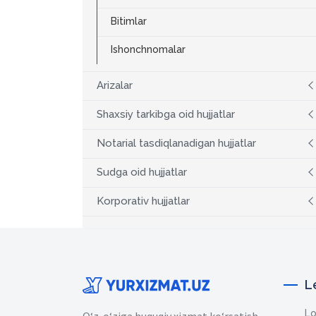
Bitimlar
Ishonchnomalar
Arizalar
Shaxsiy tarkibga oid hujjatlar
Notarial tasdiqlanadigan hujjatlar
Sudga oid hujjatlar
Korporativ hujjatlar
L
Lo
O‘z-o‘ziga huquqiy xizmat ko‘rsatish