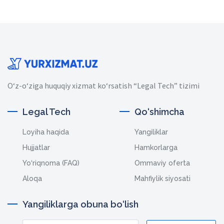
O‘z-o‘ziga huquqiy xizmat ko‘rsatish “Legal Tech” tizimi
Legal Tech
Qo‘shimcha
Loyiha haqida
Yangiliklar
Hujjatlar
Hamkorlarga
Yo‘riqnoma (FAQ)
Ommaviy oferta
Aloqa
Mahfiylik siyosati
Yangiliklarga obuna bo‘lish