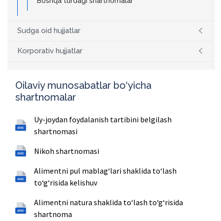
Boshqa turdagi shartnomalar
Sudga oid hujjatlar
Korporativ hujjatlar
Oilaviy munosabatlar bo‘yicha
shartnomalar
Uy-joydan foydalanish tartibini belgilash
shartnomasi
Nikoh shartnomasi
Alimentni pul mablag‘lari shaklida to‘lash
to‘g‘risida kelishuv
Alimentni natura shaklida to‘lash to‘g‘risida
shartnoma