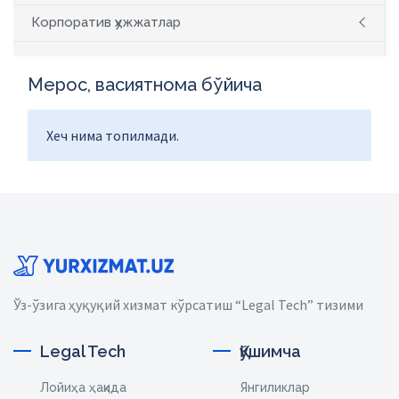
Корпоратив ҳужжатлар
Мерос, васиятнома бўйича
Хеч нима топилмади.
Ўз-ўзига ҳуқуқий хизмат кўрсатиш “Legal Tech” тизими
Legal Tech
Қўшимча
Лойиҳа ҳақида
Янгиликлар