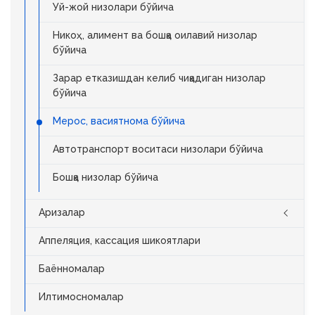
Уй-жой низолари бўйича
Никоҳ, алимент ва бошқа оилавий низолар
бўйича
Зарар етказишдан келиб чиқадиган низолар
бўйича
Мерос, васиятнома бўйича
Автотранспорт воситаси низолари бўйича
Бошқа низолар бўйича
Аризалар
Аппеляция, кассация шикоятлари
Баённомалар
Илтимосномалар