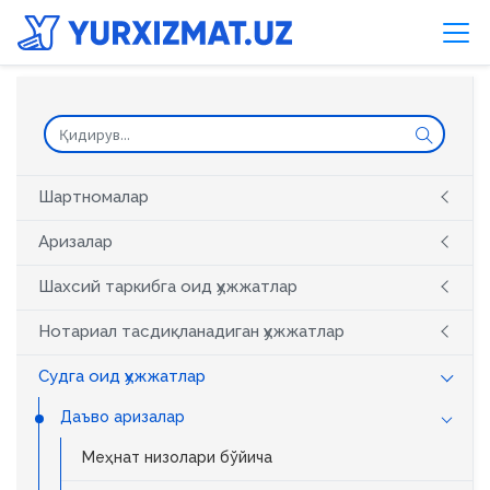
Шартномалар
Аризалар
Шахсий таркибга оид ҳужжатлар
Нотариал тасдиқланадиган ҳужжатлар
Судга оид ҳужжатлар
Даъво аризалар
Меҳнат низолари бўйича