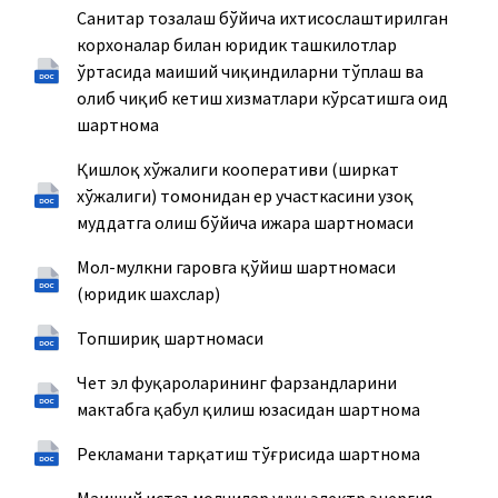
Санитар тозалаш бўйича ихтисослаштирилган
корхоналар билан юридик ташкилотлар
ўртасида маиший чиқиндиларни тўплаш ва
олиб чиқиб кетиш хизматлари кўрсатишга оид
шартнома
Қишлоқ хўжалиги кооперативи (ширкат
хўжалиги) томонидан ер участкасини узоқ
муддатга олиш бўйича ижара шартномаси
Мол-мулкни гаровга қўйиш шартномаси
(юридик шахслар)
Топшириқ шартномаси
Чет эл фуқароларининг фарзандларини
мактабга қабул қилиш юзасидан шартнома
Рекламани тарқатиш тўғрисида шартнома
Маиший истеъмолчилар учун электр энергия