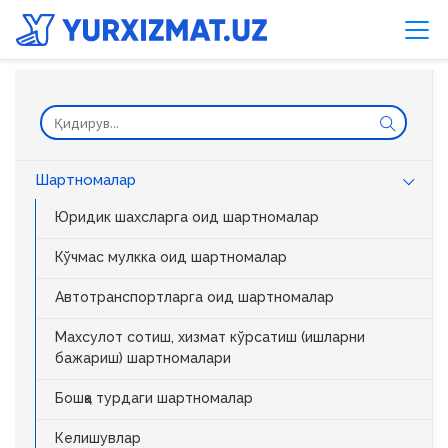
Шартномалар
Юридик шахсларга оид шартномалар
Кўчмас мулкка оид шартномалар
Автотранспортларга оид шартномалар
Махсулот сотиш, хизмат кўрсатиш (ишларни
бажариш) шартномалари
Бошқа турдаги шартномалар
Келишувлар