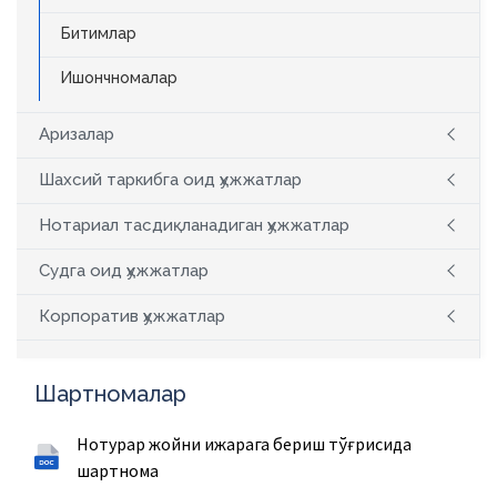
Битимлар
Ишончномалар
Аризалар
Шахсий таркибга оид ҳужжатлар
Нотариал тасдиқланадиган ҳужжатлар
Судга оид ҳужжатлар
Корпоратив ҳужжатлар
Шартномалар
Нотурар жойни ижарага бериш тўғрисида
шартнома