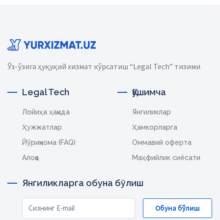
Ўз-ўзига ҳуқуқий хизмат кўрсатиш “Legal Tech” тизими
Legal Tech
Қўшимча
Лойиҳа ҳақида
Янгиликлар
Ҳужжатлар
Ҳамкорларга
Йўриқнома (FAQ)
Оммавий оферта
Алоқа
Маҳфийлик сиёсати
Янгиликларга обуна бўлиш
Обуна бўлиш