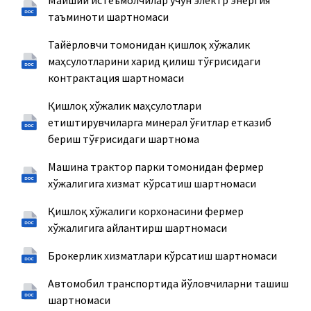
таъминоти шартномаси
Тайёрловчи томонидан қишлоқ хўжалик
маҳсулотларини харид қилиш тўғрисидаги
контрактация шартномаси
Қишлоқ хўжалик маҳсулотлари
етиштирувчиларга минерал ўғитлар етказиб
бериш тўғрисидаги шартнома
Машина трактор парки томонидан фермер
хўжалигига хизмат кўрсатиш шартномаси
Қишлоқ хўжалиги корхонасини фермер
хўжалигига айлантирш шартномаси
Брокерлик хизматлари кўрсатиш шартномаси
Автомобил транспортида йўловчиларни ташиш
шартномаси