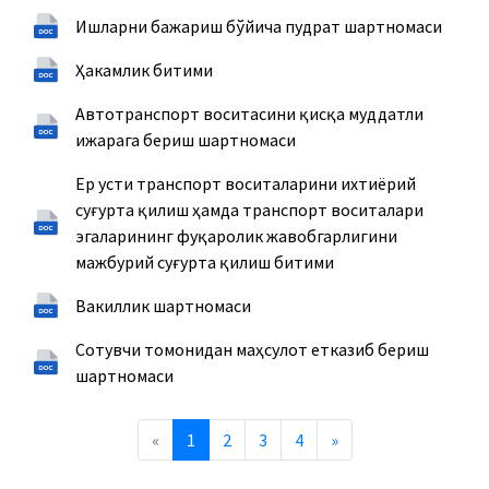
Ишларни бажариш бўйича пудрат шартномаси
Ҳакамлик битими
Автотранспорт воситасини қисқа муддатли
ижарага бериш шартномаси
Ер усти транспорт воситаларини ихтиёрий
суғурта қилиш ҳамда транспорт воситалари
эгаларининг фуқаролик жавобгарлигини
мажбурий суғурта қилиш битими
Вакиллик шартномаси
Сотувчи томонидан маҳсулот етказиб бериш
шартномаси
Previous
Next
«
1
2
3
4
»