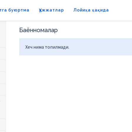
тга буюртма
Ҳужжатлар
Лойиҳа ҳақида
Баённомалар
Хеч нима топилмади.