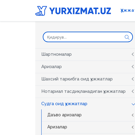
Ҳужжа
Шартномалар
Аризалар
Шахсий таркибга оид ҳужжатлар
Нотариал тасдиқланадиган ҳужжатлар
Судга оид ҳужжатлар
Даъво аризалар
Аризалар