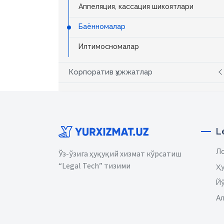
Аппеляция, кассация шикоятлари
Баённомалар
Илтимосномалар
Корпоратив ҳужжатлар
L
Ло
Ўз-ўзига ҳуқуқий хизмат кўрсатиш
“Legal Tech” тизими
Ҳ
Йў
Ал