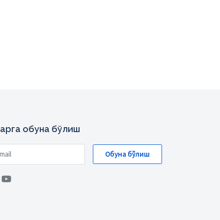
арга обуна бўлиш
Обуна бўлиш