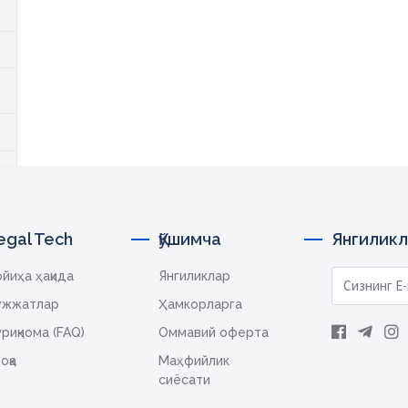
egal Tech
Қўшимча
Янгиликл
йиҳа ҳақида
Янгиликлар
ужжатлар
Ҳамкорларга
риқнома (FAQ)
Оммавий оферта
оқа
Маҳфийлик
сиёсати