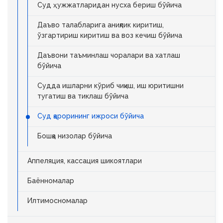
Суд ҳужжатларидан нусха бериш бўйича
Даъво талабларига аниқлик киритиш,
ўзгартириш киритиш ва воз кечиш бўйича
Даъвони таъминлаш чоралари ва хатлаш
бўйича
Судда ишларни кўриб чиқиш, иш юритишни
тугатиш ва тиклаш бўйича
Суд қарорининг ижроси бўйича
Бошқа низолар бўйича
Аппеляция, кассация шикоятлари
Баённомалар
Илтимосномалар