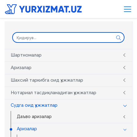
Шартномалар
Аризалар
Шахсий таркибга оид ҳужжатлар
Нотариал тасдиқланадиган ҳужжатлар
Судга оид ҳужжатлар
Даъво аризалар
Аризалар