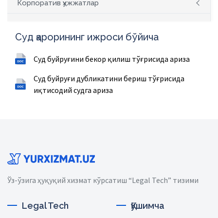
Корпоратив ҳужжатлар
Суд қарорининг ижроси бўйича
Суд буйруғини бекор қилиш тўғрисида ариза
Суд буйруғи дубликатини бериш тўғрисида
иқтисодий судга ариза
Ўз-ўзига ҳуқуқий хизмат кўрсатиш “Legal Tech” тизими
Legal Tech
Қўшимча