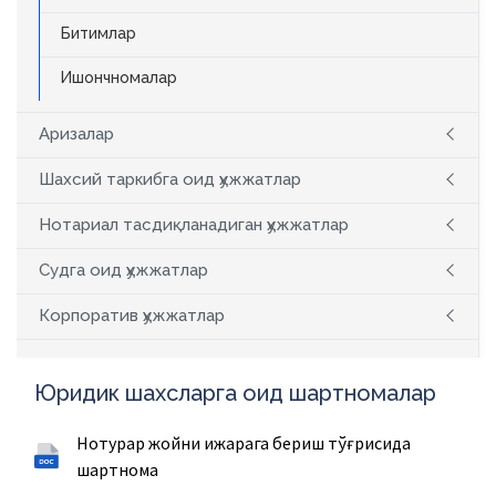
Битимлар
Ишончномалар
Аризалар
Шахсий таркибга оид ҳужжатлар
Нотариал тасдиқланадиган ҳужжатлар
Судга оид ҳужжатлар
Корпоратив ҳужжатлар
Юридик шахсларга оид шартномалар
Нотурар жойни ижарага бериш тўғрисида
шартнома