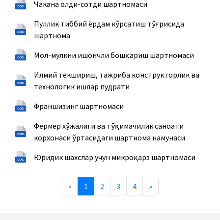
Чакана олди-сотди шартномаси
Пуллик тиббий ёрдам кўрсатиш тўғрисида
шартнома
Мол-мулкни ишончли бошқариш шартномаси
Илмий текшириш, тажриба конструкторлик ва
технологик ишлар пудрати
Франшизинг шартномаси
Фермер хўжалиги ва тўқимачилик саноати
корхонаси ўртасидаги шартнома намунаси
Юридик шахслар учун микроқарз шартномаси
Previous
Next
«
1
2
3
4
»