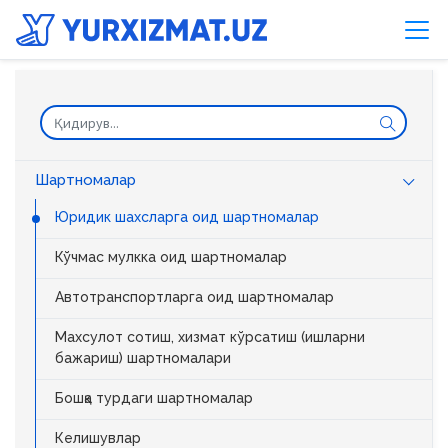
Шартномалар
Юридик шахсларга оид шартномалар
Кўчмас мулкка оид шартномалар
Автотранспортларга оид шартномалар
Махсулот сотиш, хизмат кўрсатиш (ишларни
бажариш) шартномалари
Бошқа турдаги шартномалар
Келишувлар