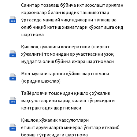
Санитар тозалаш бўйича ихтисослаштирилган
корхоналар билан юридик ташкилотлар
ўртасида маиший чиқиндиларни тўплаш ва
олиб чиқиб кетиш хизматлари кўрсатишга оид
шартнома
Қишлоқ хўжалиги кооперативи (ширкат
хўжалиги) томонидан ер участкасини узоқ
муддатга олиш бўйича ижара шартномаси
Мол-мулкни гаровга қўйиш шартномаси
(юридик шахслар)
Тайёрловчи томонидан қишлоқ хўжалик
маҳсулотларини харид қилиш тўғрисидаги
контрактация шартномаси
Қишлоқ хўжалик маҳсулотлари
етиштирувчиларга минерал ўғитлар етказиб
бериш тўғрисидаги шартнома