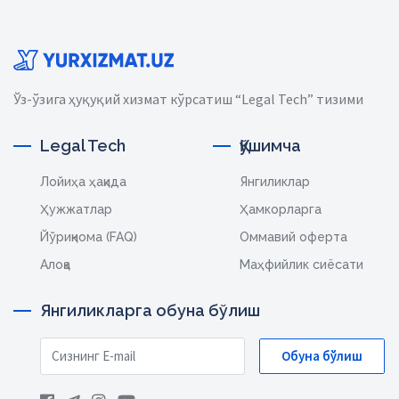
Ўз-ўзига ҳуқуқий хизмат кўрсатиш “Legal Tech” тизими
Legal Tech
Қўшимча
Лойиҳа ҳақида
Янгиликлар
Ҳужжатлар
Ҳамкорларга
Йўриқнома (FAQ)
Оммавий оферта
Алоқа
Маҳфийлик сиёсати
Янгиликларга обуна бўлиш
Обуна бўлиш