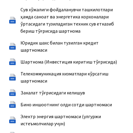
Сув хўжалиги фойдаланувчи ташкилотлари
ҳамда саноат ва энергетика корхоналари
ўртасидаги тузиладиган техник сув етказиб
бериш тўғрисида шартнома
Юридик шахс билан тузилган кредит
шартномаси
Шартнома (Инвестиция киритиш тўғрисида)
Телекоммуникация хизматлари кўрсатиш
шартномаси
Закалат тўғрисидаги келишув
Бино иншоотнинг олди сотди шартномаси
Электр энергия шартномаси (улгуржи
истеъмолчилар учун)